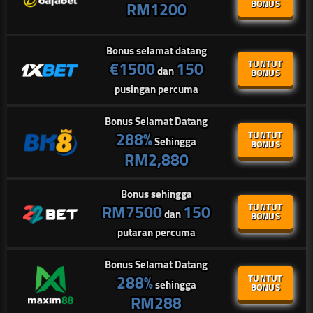
RM1200
BONUS
Bonus selamat datang
€1500
150
TUNTUT
dan
BONUS
pusingan percuma
Bonus Selamat Datang
288%
TUNTUT
Sehingga
BONUS
RM2,880
Bonus sehingga
RM7500
150
TUNTUT
dan
BONUS
putaran percuma
Bonus Selamat Datang
288%
TUNTUT
sehingga
BONUS
RM288