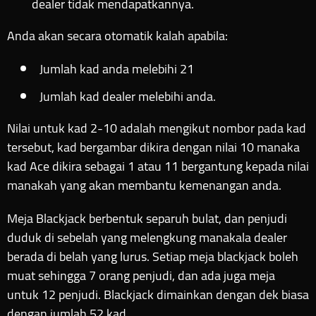
dealer tidak mendapatkannya.
Anda akan secara otomatik kalah apabila:
Jumlah kad anda melebihi 21
Jumlah kad dealer melebihi anda.
Nilai untuk kad 2-10 adalah mengikut nombor pada kad
tersebut, kad bergambar dikira dengan nilai 10 manaka
kad Ace dikira sebagai 1 atau 11 bergantung kepada nilai
manakah yang akan membantu kemenangan anda.
Meja Blackjack berbentuk separuh bulat, dan penjudi
duduk di sebelah yang melengkung manakala dealer
berada di belah yang lurus. Setiap meja blackjack boleh
muat sehingga 7 orang penjudi, dan ada juga meja
untuk 12 penjudi. Blackjack dimainkan dengan dek biasa
dengan jumlah 52 kad.