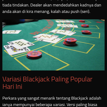
tiada tindakan. Dealer akan mendedahkan kadnya dan
anda akan di kira menang, kalah atau push (seri).
Variasi Blackjack Paling Popular
Hari Ini
Perkara yang sangat menarik tentang Blackjack adalah
ianya mempunyai beberapa variasi. Versi paling biasa