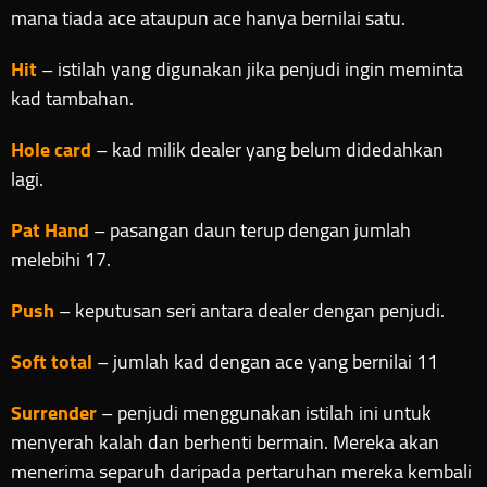
mana tiada ace ataupun ace hanya bernilai satu.
Hit
– istilah yang digunakan jika penjudi ingin meminta
kad tambahan.
Hole card
– kad milik dealer yang belum didedahkan
lagi.
Pat Hand
– pasangan daun terup dengan jumlah
melebihi 17.
Push
– keputusan seri antara dealer dengan penjudi.
Soft total
– jumlah kad dengan ace yang bernilai 11
Surrender
– penjudi menggunakan istilah ini untuk
menyerah kalah dan berhenti bermain. Mereka akan
menerima separuh daripada pertaruhan mereka kembali