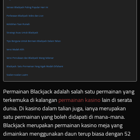
Variasi Blackjack Paling Popular Hari Ini
Perbezaan Blackjack Video dan Live
Kelebihan Tuan Rumah
Strategi Asas Untuk Blackjack
Tips Berguna Untuk Bermain Blackjack Dalam Talian
Versi Mudah Alih
Versi Percubaan dan Blackjack Wang Sebenar
Blackjack: Satu Permainan Yang Agak Mudah Difahami
Soalan-soalan Lazim
Permainan Blackjack adalah salah satu permainan yang
terkemuka di kalangan
permainan kasino
lain di serata
dunia. Di kasino dalam talian juga, ianya merupakan
satu permainan yang boleh didapati di mana-mana.
Blackjack merupakan permainan kasino meja yang
dimainkan menggunakan daun terup biasa dengan 52