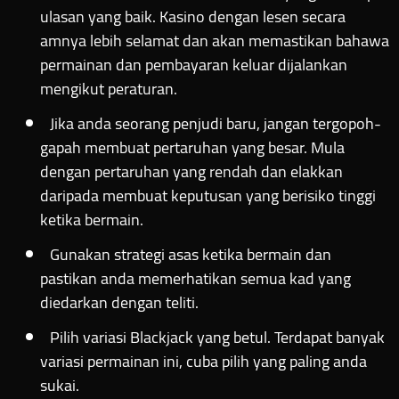
ulasan yang baik. Kasino dengan lesen secara
amnya lebih selamat dan akan memastikan bahawa
permainan dan pembayaran keluar dijalankan
mengikut peraturan.
Jika anda seorang penjudi baru, jangan tergopoh-
gapah membuat pertaruhan yang besar. Mula
dengan pertaruhan yang rendah dan elakkan
daripada membuat keputusan yang berisiko tinggi
ketika bermain.
Gunakan strategi asas ketika bermain dan
pastikan anda memerhatikan semua kad yang
diedarkan dengan teliti.
Pilih variasi Blackjack yang betul. Terdapat banyak
variasi permainan ini, cuba pilih yang paling anda
sukai.