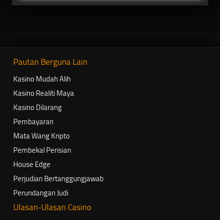
Pautan Berguna Lain
Kasino Mudah Alih
Kasino Realiti Maya
Kasino Dilarang
Pembayaran
Mata Wang Kripto
Pembekal Perisian
House Edge
Perjudian Bertanggungjawab
Perundangan Judi
Ulasan-Ulasan Casino