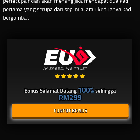
perfect pair dan akan menang jika mendapat dua kad
pertama yang serupa dari segi nilai atau keduanya kad
bergambar.
100%
Bonus Selamat Datang
sehingga
RM299
TUNTUT BONUS