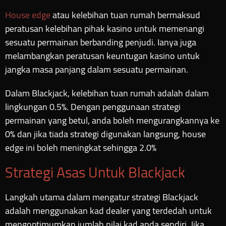
House edge
atau kelebihan tuan rumah bermaksud
peratusan kelebihan pihak kasino untuk memenangi
sesuatu permainan berbanding penjudi. Ianya juga
melambangkan peratusan keuntugan kasino untuk
jangka masa panjang dalam sesuatu permainan.
Dalam Blackjack, kelebihan tuan rumah adalah dalam
lingkungan 0.5%. Dengan penggunaan strategi
permainan yang betul, anda boleh mengurangkannya ke
0% dan jika tiada strategi digunakan langsung, house
edge ini boleh meningkat sehingga 2.0%
Strategi Asas Untuk Blackjack
Langkah utama dalam mengatur strategi Blackjack
adalah menggunakan kad dealer yang terdedah untuk
mengoptimumkan jumlah nilai kad anda sendiri. Jika