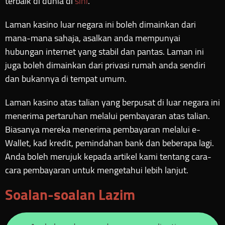
terbaik di dunia di
sini
.
Laman kasino luar negara ini boleh dimainkan dari
mana-mana sahaja, asalkan anda mempunyai
hubungan internet yang stabil dan pantas. Laman ini
juga boleh dimainkan dari privasi rumah anda sendiri
dan bukannya di tempat umum.
Laman kasino atas talian yang berpusat di luar negara ini
menerima pertaruhan melalui pembayaran atas talian.
Biasanya mereka menerima pembayaran melalui e-
Wallet, kad kredit, pemindahan bank dan beberapa lagi.
Anda boleh merujuk kepada artikel kami tentang cara-
cara pembayaran untuk mengetahui lebih lanjut.
Soalan-soalan Lazim