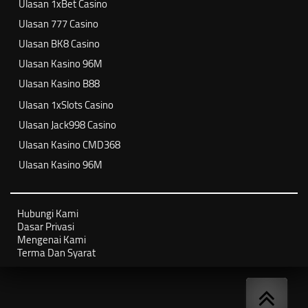
Ulasan 1xBet Casino
Ulasan 777 Casino
Ulasan BK8 Casino
Ulasan Kasino 96M
Ulasan Kasino B88
Ulasan 1xSlots Casino
Ulasan Jack998 Casino
Ulasan Kasino CMD368
Ulasan Kasino 96M
Hubungi Kami
Dasar Privasi
Mengenai Kami
Terma Dan Syarat