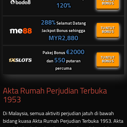
120%
BONUS
288%
Selamat Datang
TUNTUT
Jackpot Bonus sehingga
BONUS
MYR2,880
€2000
Pakej Bonus
550
TUNTUT
dan
putaran
BONUS
percuma
Akta Rumah Perjudian Terbuka
1953
Di Malaysia, semua aktiviti perjudian jatuh di bawah
bidang kuasa Akta Rumah Perjudian Terbuka 1953. Akta