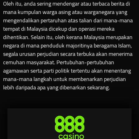
Oleh itu, anda sering mendengar atau terbaca berita di
mana kumpulan warga asing atau warganegara yang
mengendalikan pertaruhan atas talian dari mana-mana
tempat di Malaysia dicekup dan operasi mereka
dihentikan. Selain itu, oleh kerana Malaysia merupakan
negara di mana penduduk majoritinya beragama Islam,
segala urusan perjudian secara terbuka akan menerima
cemuhan masyarakat. Pertubuhan-pertubuhan
agamawan serta parti politik tertentu akan menentang
mana-mana langkah untuk membenarkan perjudian
lebih daripada apa yang dibenarkan sekarang.