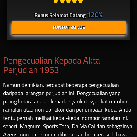
120%
Bonus Selamat Datang
TUNTUT BONUS
Pengecualian Kepada Akta
Perjudian 1953
Namun demikian, terdapat beberapa pengecualian
daripada larangan perjudian ini. Pengecualian yang
paling ketara adalah kepada syarikat-syarikat nombor
ramalan atau nombor ekor dan perlumbaan kuda. Anda
tentu pernah melihat kedai-kedai nombor ramalan ini,
seperti Magnum, Sports Toto, Da Ma Cai dan sebagainya.
Agensi nombor ekor ini dibenarkan beroperasi di bawah