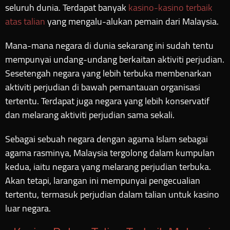
seluruh dunia. Terdapat banyak
kasino-kasino terbaik
atas talian
yang mengalu-alukan pemain dari Malaysia.
Mana-mana negara di dunia sekarang ini sudah tentu
mempunyai undang-undang berkaitan aktiviti perjudian.
Sesetengah negara yang lebih terbuka membenarkan
aktiviti perjudian di bawah pemantauan organisasi
tertentu. Terdapat juga negara yang lebih konservatif
dan melarang aktiviti perjudian sama sekali.
Sebagai sebuah negara dengan agama Islam sebagai
agama rasminya, Malaysia tergolong dalam kumpulan
kedua, iaitu negara yang melarang perjudian terbuka.
Akan tetapi, larangan ini mempunyai pengecualian
tertentu, termasuk perjudian dalam talian untuk kasino
luar negara.