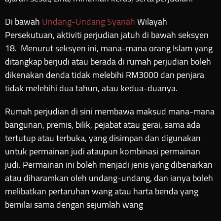
Di bawah
Undang-Undang Syariah
Wilayah
Persekutuan, aktiviti perjudian jatuh di bawah seksyen
18. Menurut seksyen ini, mana-mana orang Islam yang
ditangkap berjudi atau berada di rumah perjudian boleh
dikenakan denda tidak melebihi RM3000 dan penjara
tidak melebihi dua tahun, atau kedua-duanya.
Rumah perjudian di sini membawa maksud mana-mana
bangunan, premis, bilik, pejabat atau gerai, sama ada
tertutup atau terbuka, yang disimpan dan digunakan
untuk permainan judi ataupun kombinasi permainan
judi. Permainan ini boleh menjadi jenis yang dibenarkan
atau diharamkan oleh undang-undang, dan ianya boleh
melibatkan pertaruhan wang atau harta benda yang
bernilai sama dengan sejumlah wang