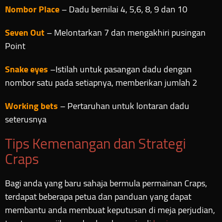
Nombor Place
– Dadu bernilai 4, 5,6, 8, 9 dan 10
Seven Out
– Melontarkan 7 dan mengakhiri pusingan
Point
Snake eyes
–Istilah untuk pasangan dadu dengan
nombor satu pada setiapnya, memberikan jumlah 2
Working bets
– Pertaruhan untuk lontaran dadu
seterusnya
Tips Kemenangan dan Strategi
Craps
Bagi anda yang baru sahaja bermula permainan Craps,
terdapat beberapa petua dan panduan yang dapat
membantu anda membuat keputusan di meja perjudian,