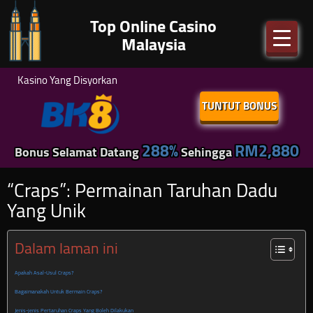
Top Online Casino
Malaysia
Kasino Yang Disyorkan
TUNTUT BONUS
288%
RM2,880
Bonus Selamat Datang
Sehingga
“Craps”: Permainan Taruhan Dadu
Yang Unik
Dalam laman ini
Apakah Asal-Usul Craps?
Bagaimanakah Untuk Bermain Craps?
Jenis-jenis Pertaruhan Craps Yang Boleh Dilakukan