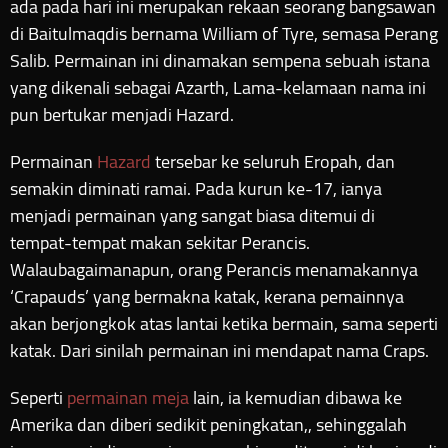
ada pada hari ini merupakan rekaan seorang bangsawan
di Baitulmaqdis bernama William of Tyre, semasa Perang
Salib. Permainan ini dinamakan sempena sebuah istana
yang dikenali sebagai Azarth, Lama-kelamaan nama ini
pun bertukar menjadi Hazard.
Permainan
Hazard
tersebar ke seluruh Eropah, dan
semakin diminati ramai. Pada kurun ke-17, ianya
menjadi permainan yang sangat biasa ditemui di
tempat-tempat makan sekitar Perancis.
Walaubagaimanapun, orang Perancis menamakannya
‘Crapauds’ yang bermakna katak, kerana pemainnya
akan berjongkok atas lantai ketika bermain, sama seperti
katak. Dari sinilah permainan ini mendapat nama Craps.
Seperti
permainan meja
lain, ia kemudian dibawa ke
Amerika dan diberi sedikit peningkatan,, sehinggalah