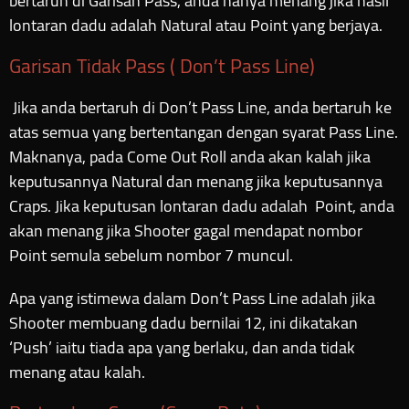
bertaruh di Garisan Pass, anda hanya menang jika hasil
lontaran dadu adalah Natural atau Point yang berjaya.
Garisan Tidak Pass ( Don’t Pass Line)
Jika anda bertaruh di Don’t Pass Line, anda bertaruh ke
atas semua yang bertentangan dengan syarat Pass Line.
Maknanya, pada Come Out Roll anda akan kalah jika
keputusannya Natural dan menang jika keputusannya
Craps. Jika keputusan lontaran dadu adalah Point, anda
akan menang jika Shooter gagal mendapat nombor
Point semula sebelum nombor 7 muncul.
Apa yang istimewa dalam Don’t Pass Line adalah jika
Shooter membuang dadu bernilai 12, ini dikatakan
‘Push’ iaitu tiada apa yang berlaku, dan anda tidak
menang atau kalah.