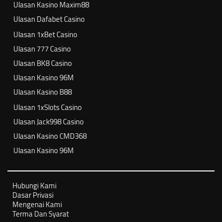
Ulasan Kasino Maxim88
Ulasan Dafabet Casino
Ulasan 1xBet Casino
Ulasan 777 Casino
Ulasan BK8 Casino
Ulasan Kasino 96M
Ulasan Kasino B88
Ulasan 1xSlots Casino
Ulasan Jack998 Casino
Ulasan Kasino CMD368
Ulasan Kasino 96M
Hubungi Kami
Dasar Privasi
Mengenai Kami
Terma Dan Syarat