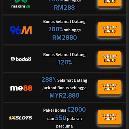
BONUS
RM288
Bonus Selamat Datang
288%
TUNTUT
sehingga
BONUS
RM2880
Bonus Selamat Datang
TUNTUT
120%
BONUS
288%
Selamat Datang
TUNTUT
Jackpot Bonus sehingga
BONUS
MYR2,880
€2000
Pakej Bonus
550
TUNTUT
dan
putaran
BONUS
percuma