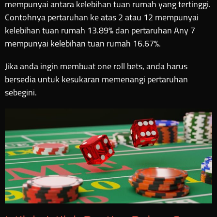
mempunyai antara kelebihan tuan rumah yang tertinggi.
Contohnya pertaruhan ke atas 2 atau 12 mempunyai
kelebihan tuan rumah 13.89% dan pertaruhan Any 7
mempunyai kelebihan tuan rumah 16.67%.
Jika anda ingin membuat one roll bets, anda harus
bersedia untuk kesukaran memenangi pertaruhan
sebegini.