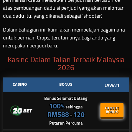
atas pembuangan dadu si penjudi yang akan melontar
dua dadu itu, yang dikenali sebagai ‘shooter’.
Dalam bahagian ini, kami akan mempelajari bagaimana
untuk bermain Craps, terutamanya bagi anda yang
merupakan penjudi baru.
Kasino Dalam Talian Terbaik Malaysia
2026
CASINO
BONUS
LAWATI
Bonus Selamat Datang
100%
sehingga
TUNTUT
RM588
120
BONUS
+
Putaran Percuma