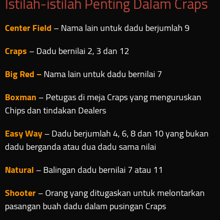
Istilah-istilah Penting Dalam Craps
Center Field
– Nama lain untuk dadu berjumlah 9
Craps
– Dadu bernilai 2, 3 dan 12
Big Red –
Nama lain untuk dadu bernilai 7
Boxman
– Petugas di meja Craps yang menguruskan
Chips dan tindakan Dealers
Easy Way
– Dadu berjumlah 4, 6, 8 dan 10 yang bukan
dadu berganda atau dua dadu sama nilai
Natural
– Balingan dadu bernilai 7 atau 11
Shooter
– Orang yang ditugaskan untuk melontarkan
pasangan buah dadu dalam pusingan Craps