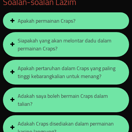
Soalan-soalan Lazim
Apakah permainan Craps?
Siapakah yang akan melontar dadu dalam
permainan Craps?
Apakah pertaruhan dalam Craps yang paling
tinggi kebarangkalian untuk menang?
Adakah saya boleh bermain Craps dalam
talian?
Adakah Craps disediakan dalam permainan
kasino langsung?