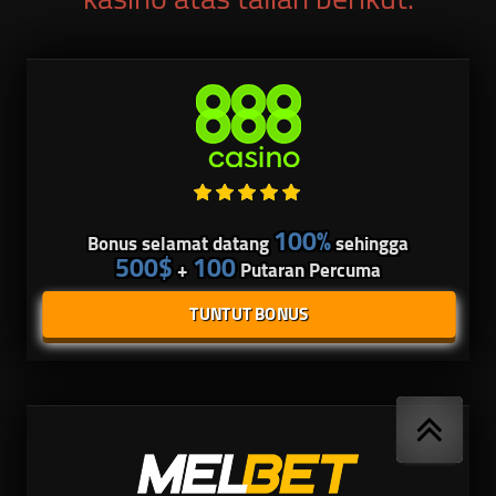
100%
Bonus selamat datang
sehingga
500$
100
+
Putaran Percuma
TUNTUT BONUS