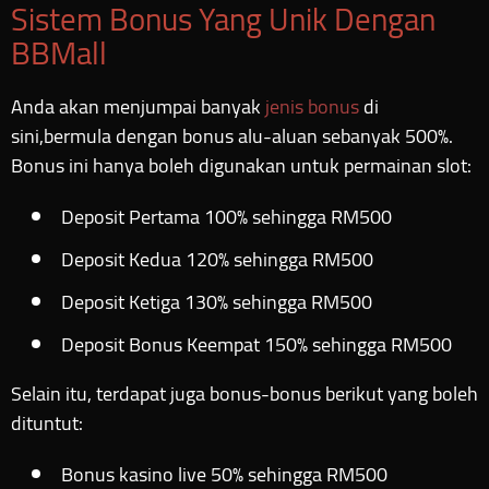
Sistem Bonus Yang Unik Dengan
BBMall
Anda akan menjumpai banyak
jenis bonus
di
sini,bermula dengan bonus alu-aluan sebanyak 500%.
Bonus ini hanya boleh digunakan untuk permainan slot:
Deposit Pertama 100% sehingga RM500
Deposit Kedua 120% sehingga RM500
Deposit Ketiga 130% sehingga RM500
Deposit Bonus Keempat 150% sehingga RM500
Selain itu, terdapat juga bonus-bonus berikut yang boleh
dituntut:
Bonus kasino live 50% sehingga RM500