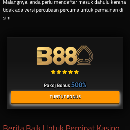
Malangnya, anda perlu mendaftar masuk dahulu kerana
tidak ada versi percubaan percuma untuk permainan di
sini.
500%
Pakej Bonus
TUNTUT BONUS
Berita Baik Untuk Peminat Kasino