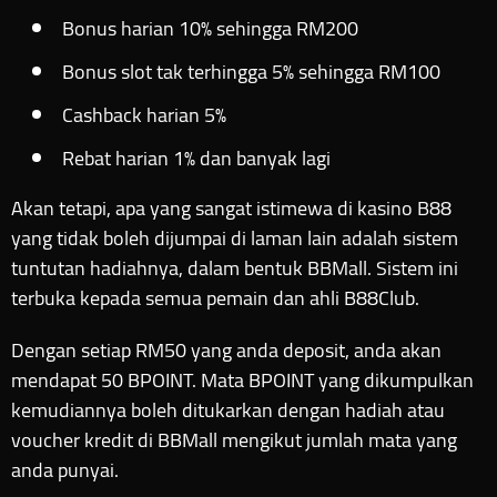
Bonus harian 10% sehingga RM200
Bonus slot tak terhingga 5% sehingga RM100
Cashback harian 5%
Rebat harian 1% dan banyak lagi
Akan tetapi, apa yang sangat istimewa di kasino B88
yang tidak boleh dijumpai di laman lain adalah sistem
tuntutan hadiahnya, dalam bentuk BBMall. Sistem ini
terbuka kepada semua pemain dan ahli B88Club.
Dengan setiap RM50 yang anda deposit, anda akan
mendapat 50 BPOINT. Mata BPOINT yang dikumpulkan
kemudiannya boleh ditukarkan dengan hadiah atau
voucher kredit di BBMall mengikut jumlah mata yang
anda punyai.