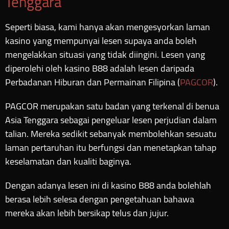
Tenggara
Seperti biasa, kami hanya akan mengesyorkan laman
kasino yang mempunyai lesen supaya anda boleh
mengelakkan situasi yang tidak diingini. Lesen yang
diperolehi oleh kasino B88 adalah lesen daripada
Perbadanan Hiburan dan Permainan Filipina (
PAGCOR
).
PAGCOR merupakan satu badan yang terkenal di benua
Asia Tenggara sebagai pengeluar lesen perjudian dalam
talian. Mereka sedikit sebanyak membolehkan sesuatu
laman pertaruhan itu berfungsi dan menetapkan tahap
keselamatan dan kualiti baginya.
Dengan adanya lesen ini di kasino B88 anda bolehlah
berasa lebih selesa dengan pengetahuan bahawa
mereka akan lebih bersikap telus dan jujur.