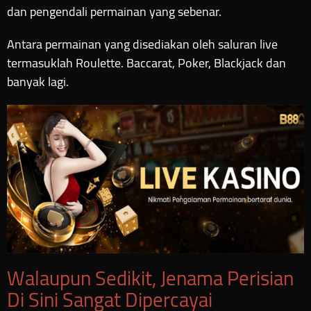
dan pengendali permainan yang sebenar.
Antara permainan yang disediakan oleh saluran live
termasuklah Roulette. Baccarat, Poker, Blackjack dan
banyak lagi.
Walaupun Sedikit, Jenama Perisian
Di Sini Sangat Dipercayai