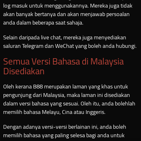
log masuk untuk menggunakannya. Mereka juga tidak
akan banyak bertanya dan akan menjawab persoalan
anda dalam beberapa saat sahaja.
Selain daripada live chat, mereka juga menyediakan
saluran Telegram dan WeChat yang boleh anda hubungi.
Semua Versi Bahasa di Malaysia
Disediakan
Oleh kerana B88 merupakan laman yang khas untuk
pengunjung dari Malaysia, maka laman ini disediakan
dalam versi bahasa yang sesuai. Oleh itu, anda bolehlah
memilih bahasa Melayu, Cina atau Inggeris.
Dengan adanya versi-versi berlainan ini, anda boleh
memilih bahasa yang paling selesa bagi anda untuk