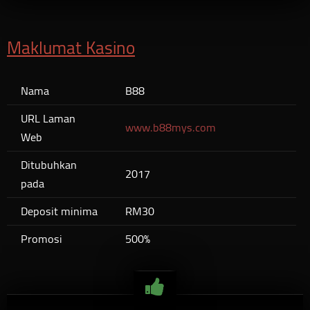
Maklumat Kasino
Nama
B88
URL Laman
www.b88mys.com
Web
Ditubuhkan
2017
pada
Deposit minima
RM30
Promosi
500%