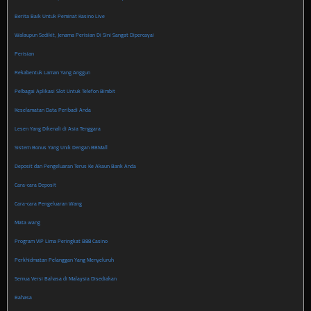
Berita Baik Untuk Peminat Kasino Live
Walaupun Sedikit, Jenama Perisian Di Sini Sangat Dipercayai
Perisian
Rekabentuk Laman Yang Anggun
Pelbagai Aplikasi Slot Untuk Telefon Bimbit
Keselamatan Data Peribadi Anda
Lesen Yang Dikenali di Asia Tenggara
Sistem Bonus Yang Unik Dengan BBMall
Deposit dan Pengeluaran Terus Ke Akaun Bank Anda
Cara-cara Deposit
Cara-cara Pengeluaran Wang
Mata wang
Program VIP Lima Peringkat B88 Casino
Perkhidmatan Pelanggan Yang Menyeluruh
Semua Versi Bahasa di Malaysia Disediakan
Bahasa