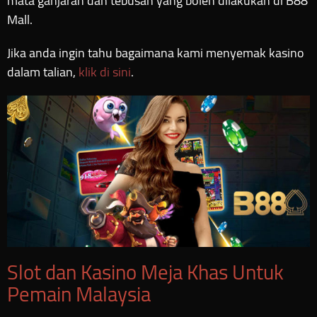
mata ganjaran dan tebusan yang boleh dilakukan di B88
Mall.
Jika anda ingin tahu bagaimana kami menyemak kasino
dalam talian,
klik di sini
.
Slot dan Kasino Meja Khas Untuk
Pemain Malaysia