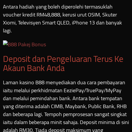
Antara hadiah yang boleh diperolehi termasuklah
voucher kredit RM48,888, kerusi urut OSIM, Skuter
Xiomi, Televisyen Smart QLED, iPhone 13 dan banyak
lagi.
Deposit dan Pengeluaran Terus Ke
Akaun Bank Anda
Laman kasino B88 menyediakan dua cara pembayaran
iaitu melalui perkhidmatan EeziePay/TruePay/MyPay
dan melalui pemindahan bank. Antara bank tempatan
yang diterima adalah CIMB, Maybank, Public Bank, RHB
dan beberapa lagi. Tempoh pemprosesan sangat singkat
iaitu dalam beberapa minit sahaja. Deposit minima di sini
adalah RM30. Tiada deposit maksimum yang