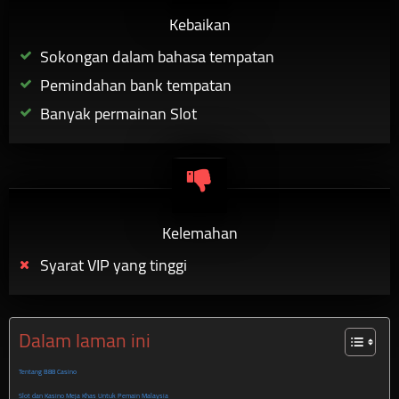
Kebaikan
Sokongan dalam bahasa tempatan
Pemindahan bank tempatan
Banyak permainan Slot
Kelemahan
Syarat VIP yang tinggi
Dalam laman ini
Tentang B88 Casino
Slot dan Kasino Meja Khas Untuk Pemain Malaysia