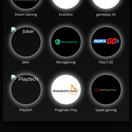
Dream Gaming
Evolution
gameplay Int
Joker
Microgaming
Play'n GO
Playtech
Pragmatic Play
Spade gaming