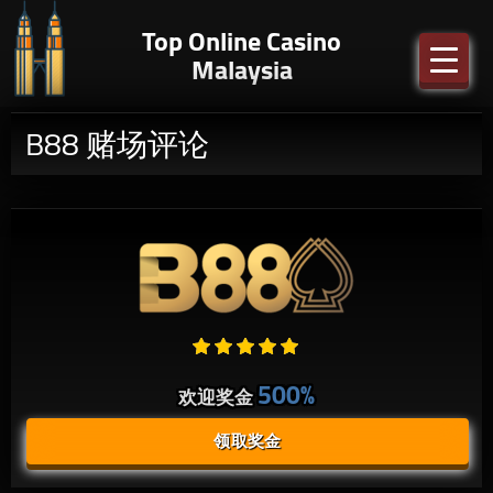
Top Online Casino
Malaysia
B88 赌场评论
500%
欢迎奖金
领取奖金