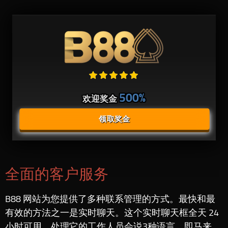
500%
欢迎奖金
领取奖金
全面的客户服务
B88
网站为您提供了多种联系管理的方式。最快和最
有效的方法之一是实时聊天。这个实时聊天框全天
24
小时可用。处理它的工作人员会说
3
种语言，即马来