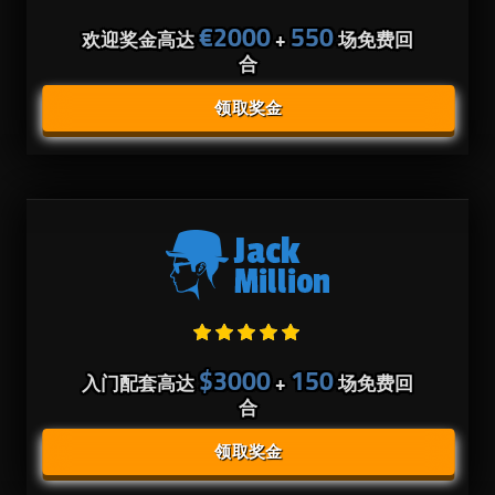
€2000
550
欢迎奖金高达
+
场免费回
合
领取奖金
$3000
150
入门配套高达
+
场免费回
合
领取奖金