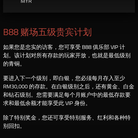
MYR
B88 赌场五级贵宾计划
如果您是忠实的访客，您可享受
B88
俱乐部
VIP
计
划。该计划对所有存款的玩家开放，也就是最低级别
的青铜。
要进入下一个级别，即白银，您必须每月存入至少
RM30,000
的存款。在白银级别之后，还有黄金、白金
和钻石级别。您需要满足每个月账户中的最低存款要
求和最低余额才能享受此
VIP
身份。
除了特别奖金，您还可享受特别服务
、红利和各种特
别回扣。