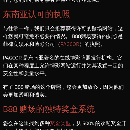
东南亚认可的执照
与往常一样，我们只会推荐获得许可的赌场网站，这
样您就可避免不必要的情况。
B88
赌场获得的执照是
菲律宾娱乐和博彩公司（
PAGCOR
）的执照。
PAGCOR
是东南亚著名的在线博彩牌照发行机构。它
们在某种程度上允许博彩网站运行并为其设置一定的
安全性和质量水平。
有了
B88
赌场的这个牌照，您会更加放心，因为他们
会更加透明和诚实。
B88 赌场的独特奖金系统
您会在这里找到多种
奖金类型
，从 500% 的欢迎奖金开