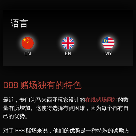
语言
CN
EN
MY
B88 赌场独有的特色
最近，专门为马来西亚玩家设计的
在线赌场网站
的数
量有所增加。这使得选择有点困难，因为每个都有自
己的优势。
对于
B88
赌场来说，他们的优势是一种特殊的奖励方