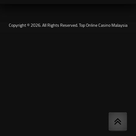
Copyright © 2026. All Rights Reserved.
Top Online Casino Malaysia