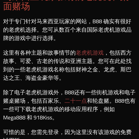
面赌场
对于专门针对马来西亚玩家的网站，
B88
确实有很好
的老虎机选择。您可从数百个来自国际老虎机游戏品
牌的游戏中进行选择。
这里有各种主题和故事情节的
老虎机游戏
，包括西方
故事、可爱、古老的传说和亚洲主题。您可在此处找
到的一些老虎机游戏名称包括财神之金、龙虎、斯巴
达之王、海盗金豪华等。
除了电子老虎机游戏外，
B88
还有一些街机游戏和电子
赌桌赌场，包括百家乐、
二十一点
和轮盘赌。
B88
也有
一些可下载老虎机游戏的移动应用程序，例如
Mega888
和
918Kiss
。
可惜的是，您需先登录，因为这里没有该游戏的免费