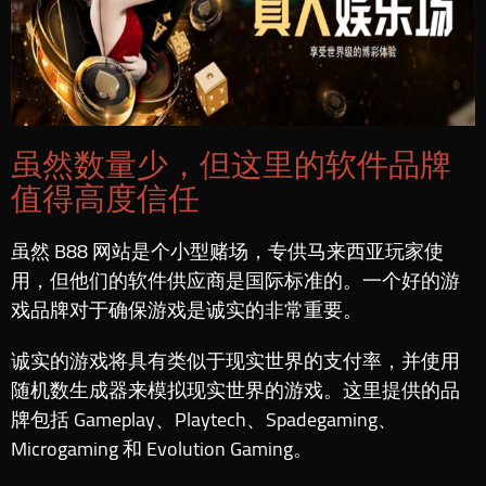
虽然数量少，但这里的软件品牌
值得高度信任
虽然
B88
网站是个小型赌场，专供马来西亚玩家使
用，但他们的软件供应商是国际标准的。一个好的游
戏品牌对于确保游戏是诚实的非常重要。
诚实的游戏将具有类似于现实世界的支付率，并使用
随机数生成器来模拟现实世界的游戏。这里提供的品
牌包括
Gameplay
、
Playtech
、
Spadegaming
、
Microgaming
和
Evolution Gaming
。