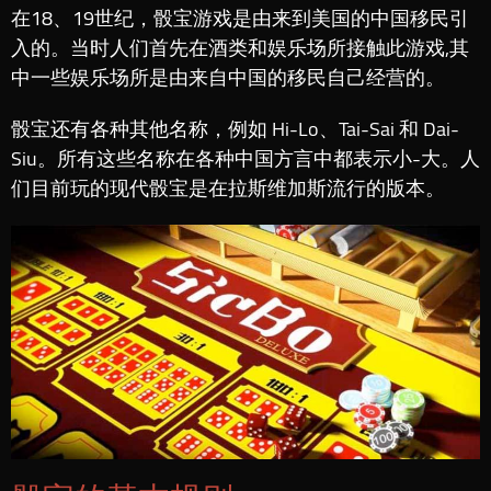
在18、19世纪，骰宝游戏是由来到美国的中国移民引
入的。当时人们首先在酒类和娱乐场所接触此游戏,其
中一些娱乐场所是由来自中国的移民自己经营的。
骰宝还有各种其他名称，例如 Hi-Lo、Tai-Sai 和 Dai-
Siu。所有这些名称在各种中国方言中都表示小-大。人
们目前玩的现代骰宝是在拉斯维加斯流行的版本。