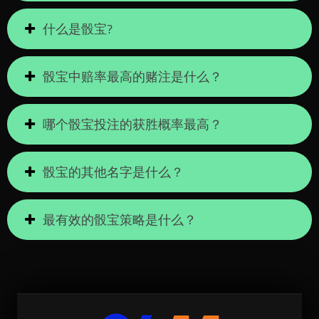
什么是骰宝?
骰宝中赔率最高的赌注是什么？
哪个骰宝投注的获胜概率最高？
骰宝的其他名字是什么？
最有效的骰宝策略是什么？