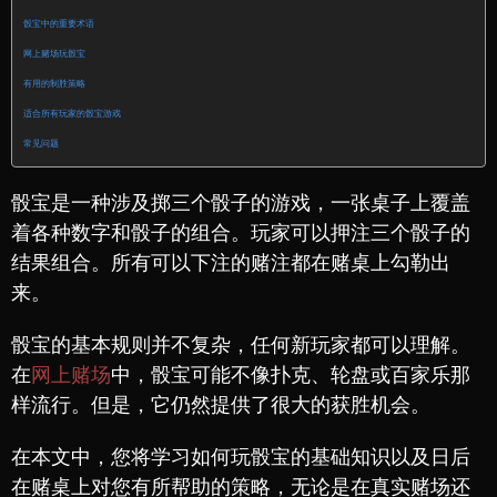
骰宝中的重要术语
网上赌场玩骰宝
有用的制胜策略
适合所有玩家的骰宝游戏
常见问题
骰宝是一种涉及掷三个骰子的游戏，一张桌子上覆盖
着各种数字和骰子的组合。玩家可以押注三个骰子的
结果组合。所有可以下注的赌注都在赌桌上勾勒出
来。
骰宝的基本规则并不复杂，任何新玩家都可以理解。
在
网上赌场
中，骰宝可能不像扑克、轮盘或百家乐那
样流行。但是，它仍然提供了很大的获胜机会。
在本文中，您将学习如何玩骰宝的基础知识以及日后
在赌桌上对您有所帮助的策略，无论是在真实赌场还