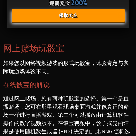
200%
迎新奖金
领取奖金
网上赌场玩骰宝
如果您以网络视频游戏的形式玩骰宝，体验肯定与实
际玩游戏体验不同。
在线骰宝的解说
通过网上赌场，您有两种玩骰宝的选择。第一个是直
播赌场，您可在那里观看现场桌面游戏并像真正的赌
场一样进行直播游戏。第二个可以播放由计算机软件
操作的数字视频版本。在骰宝视频中，骰子摇晃的结
果是使用随机数生成器 (RNG) 决定的。此 RNG 随机选