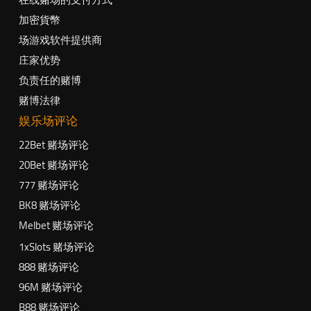
加密貨幣
场游戏软件提供商
庄家优势
负责任的赌博
赌博法律
娱乐场评论
22Bet 赌场评论
20Bet 赌场评论
777 赌场评论
BK8 赌场评论
Melbet 赌场评论
1xSlots 赌场评论
888 赌场评论
96M 赌场评论
B88 赌场评论