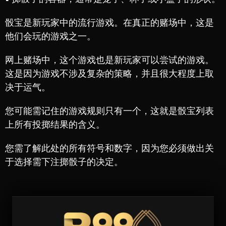
骰宝是新玩家中的流行游戏。在真正的赌场中，这是
他们会玩的游戏之一。
网上赌场中，这个游戏也是新玩家可以尝试的游戏。
这是因为游戏不涉及复杂的策略，并且很大程度上取
决于运气。
您可能需记住的游戏规则只有一个，这就是骰宝列表
上所有投掷结果的含义。
您需了解此处的所有符号和数字，因为您必须做出关
于选择需下注掷骰子的决定。