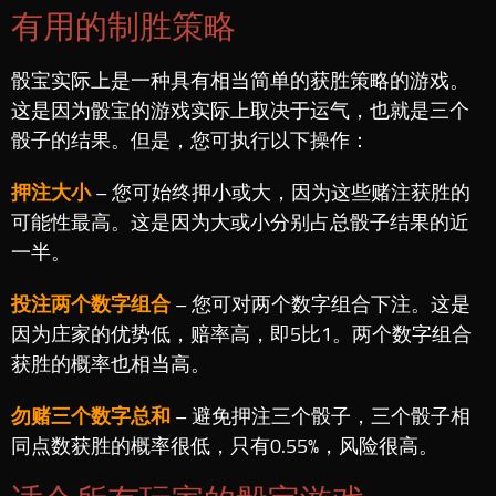
有用的制胜策略
骰宝实际上是一种具有相当简单的获胜策略的游戏。
这是因为骰宝的游戏实际上取决于运气，也就是三个
骰子的结果。但是，您可执行以下操作：
押注大小
– 您可始终押小或大，因为这些赌注获胜的
可能性最高。这是因为大或小分别占总骰子结果的近
一半。
投注两个数字组合
– 您可对两个数字组合下注。这是
因为庄家的优势低，赔率高，即5比1。两个数字组合
获胜的概率也相当高。
勿赌三个数字总和
– 避免押注三个骰子，三个骰子相
同点数获胜的概率很低，只有0.55%，风险很高。