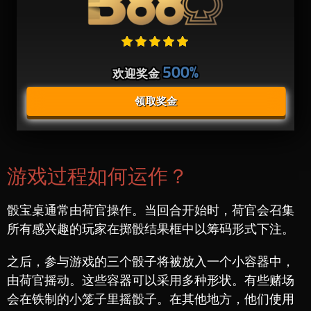
500%
欢迎奖金
领取奖金
游戏过程如何运作？
骰宝桌通常由荷官操作。当回合开始时，荷官会召集
所有感兴趣的玩家在掷骰结果框中以筹码形式下注。
之后，参与游戏的三个骰子将被放入一个小容器中，
由荷官摇动。这些容器可以采用多种形状。有些赌场
会在铁制的小笼子里摇骰子。在其他地方，他们使用