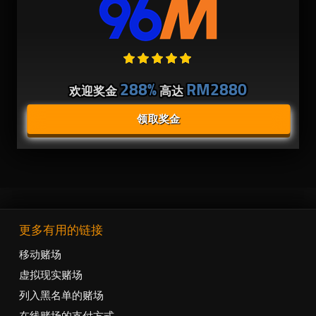
288%
RM2880
欢迎奖金
高达
领取奖金
更多有用的链接
移动赌场
虚拟现实赌场
列入黑名单的赌场
在线赌场的支付方式