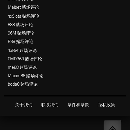
Melbet 赌场评论
1xSlots 赌场评论
888 赌场评论
96M 赌场评论
B88 赌场评论
1xBet 赌场评论
CMD368 赌场评论
me88 赌场评论
Maxim88 赌场评论
boda8 赌场评论
关于我们
联系我们
条件和条款
隐私政策