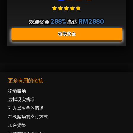
288%
RM2880
欢迎奖金
高达
领取奖金
更多有用的链接
移动赌场
虚拟现实赌场
列入黑名单的赌场
在线赌场的支付方式
加密貨幣