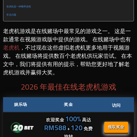
老虎机是一种概率游戏
常见问题
老虎机游戏是在线赌场中最常见的游戏之一。 这是一
款通常在视频游戏版中提供的游戏。 在线赌场中也有
老虎机
，不过现在这些虚拟老虎机更多地用于视频游
戏。 在线赌场将提供数百个老虎机供玩家尝试。 在本
文中，我们将提供有用的提示，帮助您更好地了解老
虎机游戏并赢得大奖。
2026 年最佳在线老虎机游戏
娱乐场
奖金
访问
100%
欢迎奖金
高达
RM588
120
领取奖金
+
免费
旋转