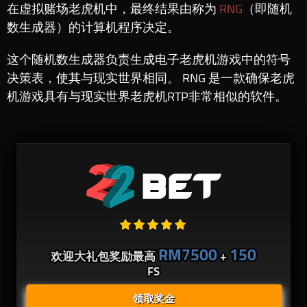
在虚拟赌场老虎机中，最终结果由称为
RNG
（即随机
数生成器）的计算机程序决定。
这个随机数生成器负责生成电子老虎机游戏中的符号
决策表，使其与现实世界相同。 RNG 是一款确保老虎
机游戏具有与现实世界老虎机RTP非常相似的软件。
RM7500
150
欢迎大礼包奖励最高
+
FS
领取奖金