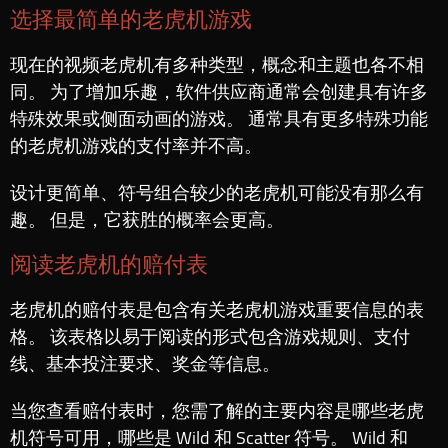
选择最简单的老虎机游戏
现在的视频老虎机有多种类型，概念和主题也各不相
同。 为了增加乐趣，软件供应商通常会创建具有许多
特殊效果或侧面动画的游戏。 通常具有更多特殊功能
的老虎机游戏的支付率并不高。
设计更简单、符号组合较少的老虎机可能没有那么有
趣。 但是，它获胜的概率会更高。
阅读老虎机的赔付表
老虎机的赔付表是包含有关老虎机游戏重要信息的表
格。 该表格以易于阅读的形式包含游戏规则、支付
线、基本投注要求、奖金等信息。
当您查看赔付表时，您需了解的主要内容是哪些老虎
机符号可用，哪些是 Wild 和 Scatter 符号。 Wild 和