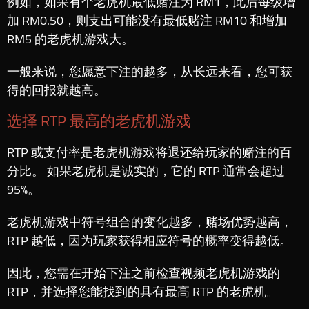
例如，如果有个老虎机最低赌注为 RM1，此后每级增
加 RM0.50，则支出可能没有最低赌注 RM10 和增加
RM5 的老虎机游戏大。
一般来说，您愿意下注的越多，从长远来看，您可获
得的回报就越高。
选择 RTP 最高的老虎机游戏
RTP 或支付率是老虎机游戏将退还给玩家的赌注的百
分比。 如果老虎机是诚实的，它的 RTP 通常会超过
95%。
老虎机游戏中符号组合的变化越多，赌场优势越高，
RTP 越低，因为玩家获得相应符号的概率变得越低。
因此，您需在开始下注之前检查视频老虎机游戏的
RTP，并选择您能找到的具有最高 RTP 的老虎机。