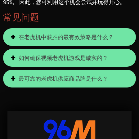
95%。 因此，您可利用这个机会尝试并玩得开心。
常见问题
在老虎机中获胜的最有效策略是什么？
如何确保视频老虎机游戏是诚实的？
最可靠的老虎机供应商品牌是什么？