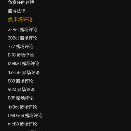
负责任的赌博
赌博法律
娱乐场评论
22Bet 赌场评论
20Bet 赌场评论
777 赌场评论
BK8 赌场评论
Melbet 赌场评论
1xSlots 赌场评论
888 赌场评论
96M 赌场评论
B88 赌场评论
1xBet 赌场评论
CMD368 赌场评论
me88 赌场评论