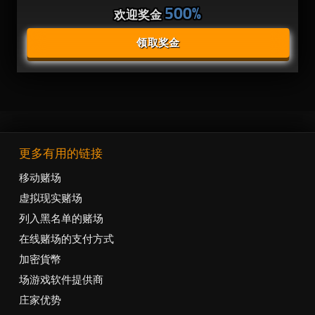
500%
欢迎奖金
领取奖金
更多有用的链接
移动赌场
虚拟现实赌场
列入黑名单的赌场
在线赌场的支付方式
加密貨幣
场游戏软件提供商
庄家优势