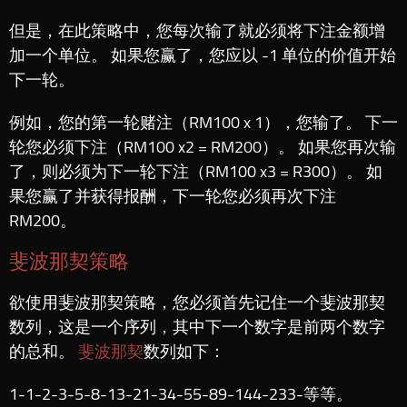
但是，在此策略中，您每次输了就必须将下注金额增
加一个单位。 如果您赢了，您应以 -1 单位的价值开始
下一轮。
例如，您的第一轮赌注（RM100 x 1），您输了。 下一
轮您必须下注（RM100 x2 = RM200）。 如果您再次输
了，则必须为下一轮下注（RM100 x3 = R300）。 如
果您赢了并获得报酬，下一轮您必须再次下注
RM200。
斐波那契策略
欲使用斐波那契策略，您必须首先记住一个斐波那契
数列，这是一个序列，其中下一个数字是前两个数字
的总和。
斐波那契
数列如下：
1-1-2-3-5-8-13-21-34-55-89-144-233-等等。