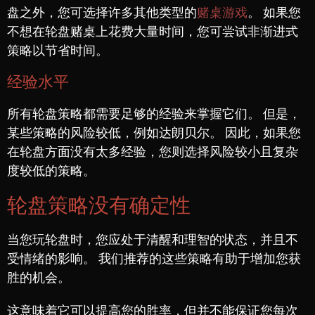
盘之外，您可选择许多其他类型的
赌桌游戏
。 如果您
不想在轮盘赌桌上花费大量时间，您可尝试非渐进式
策略以节省时间。
经验水平
所有轮盘策略都需要足够的经验来掌握它们。 但是，
某些策略的风险较低，例如达朗贝尔。 因此，如果您
在轮盘方面没有太多经验，您则选择风险较小且复杂
度较低的策略。
轮盘策略没有确定性
当您玩轮盘时，您应处于清醒和理智的状态，并且不
受情绪的影响。 我们推荐的这些策略有助于增加您获
胜的机会。
这意味着它可以提高您的胜率，但并不能保证您每次