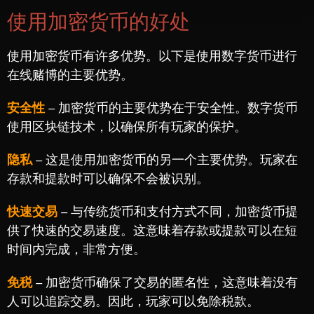
使用加密货币的好处
使用加密货币有许多优势。以下是使用数字货币进行
在线赌博的主要优势。
安全性
– 加密货币的主要优势在于安全性。数字货币
使用区块链技术，以确保所有玩家的保护。
隐私
– 这是使用加密货币的另一个主要优势。玩家在
存款和提款时可以确保不会被识别。
快速交易
– 与传统货币和支付方式不同，加密货币提
供了快速的交易速度。这意味着存款或提款可以在短
时间内完成，非常方便。
免税
– 加密货币确保了交易的匿名性，这意味着没有
人可以追踪交易。因此，玩家可以免除税款。