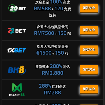
100%
欢迎奖金
高达
RM588
120
领取奖金
+
免费
旋转
欢迎大礼包奖励最高
领取奖金
RM7500
150
+
FS
欢迎大礼包奖励最高
领取奖金
€1500
150
+
FS
288%
迎新奖金
高达
领取奖金
RM2,880
288%
红利高达
领取奖金
RM288