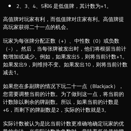
2、3、4、5和6 是低值牌，其计数为+1。
高值牌对玩家有利，而低值牌对庄家有利。高值牌提
高玩家获得二十一点的机会。
玩家为每张牌分配正数（+）、中性数（0）或负数
（-）。然后，当每张牌被发出时，他们将根据当前计
数增加或减少。例如，如果发出5，则将当前计数+1。
如果发出9，则维持不变。如果发出10，则将当前计数
减去1。
如果您在多副牌的情况下玩二十一点（Blackjack），
您需要调整当前的计数。为了做到这一点，将当前的
计数除以剩余的牌副数。所以，如果当前的计数是
+6，而剩下的牌副数是2，实际的计数就是3。
实际计数被认为是比当前计数更准确地确定玩家的优