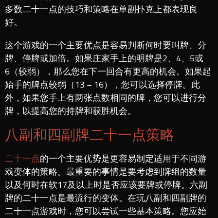
多数二十一点的技巧和策略在单副扑克上都表现良
好。
这个游戏的一个主要优点是容易判断何时要叫牌、分
牌、停牌或加倍。如果庄家手上的明牌是2、4、5或
6（较弱），那么您在下一回合有更高的机会。如果起
始手的牌点较弱（13 – 16），您可以选择停牌。此
外，如果您手上有两张点数相同的牌，您可以进行分
牌，以提高您的持牌和获胜机会。
八副和四副牌二十一点策略
二十一点
的一个主要优势是更容易制定适用于不同游
戏变体的策略。最重要的事情是要考虑到牌组的数量
以及何时在软17及以上时是否应该要牌或停牌。六副
牌的二十一点是最流行的变体。在玩八副和四副牌的
二十一点游戏时，您可以尝试一些基本策略。您应始