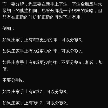
而，要分牌，您需要在新手上下注。下注金额应与您
最初下的赌注相同。尽管分牌是一个很棒的策略，但
只有在正确的时机和正确的牌对下才有用。
例如：
如果庄家手上有6或更少的牌，可以分割6。
如果庄家手上有7或更少的牌，可以分割7。
如果庄家手上有9或更少的牌，不要分割5；相反，加
倍。
不要分割4。
如果庄家手上有4或7，可以分割3。
如果庄家手上有3到7，可以分割2。