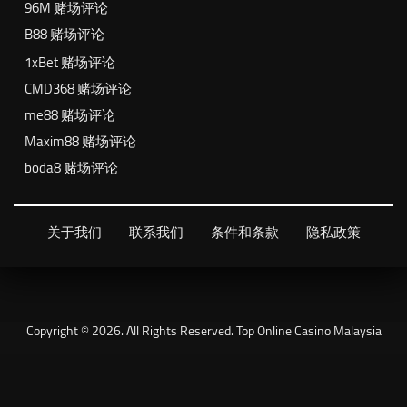
96M 赌场评论
B88 赌场评论
1xBet 赌场评论
CMD368 赌场评论
me88 赌场评论
Maxim88 赌场评论
boda8 赌场评论
关于我们
联系我们
条件和条款
隐私政策
Copyright © 2026. All Rights Reserved.
Top Online Casino Malaysia