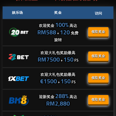
娱乐场
奖金
访问
100%
欢迎奖金
高达
RM588
120
领取奖金
+
免费
旋转
欢迎大礼包奖励最高
领取奖金
RM7500
150
+
FS
欢迎大礼包奖励最高
领取奖金
€1500
150
+
FS
288%
迎新奖金
高达
领取奖金
RM2,880