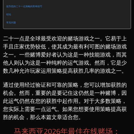
提升您的二十一点策略的简单技巧
结论
常见问题
二十一点是全球最受欢迎的赌场游戏之一。它易于上
手且庄家优势较低，使其成为最有利可图的赌场游戏
之一。一些赌博爱好者认为这是一种技能游戏，而其
他人则认为这是一种纯粹的运气游戏。然而，它是少
数几种允许玩家运用策略提高获胜几率的游戏之一。
通过使用经过验证和可靠的策略，您可以增加获胜的
机会。然而，重要的是要记住这仍然是一种赌博，因
此运气仍然在您的获胜中起作用。对于大多数策略，
您实际上需要一点运气。如果您想要使用策略提高获
胜的机会，那么本篇文章适合您。
马来西亚2026年最佳在线赌场：