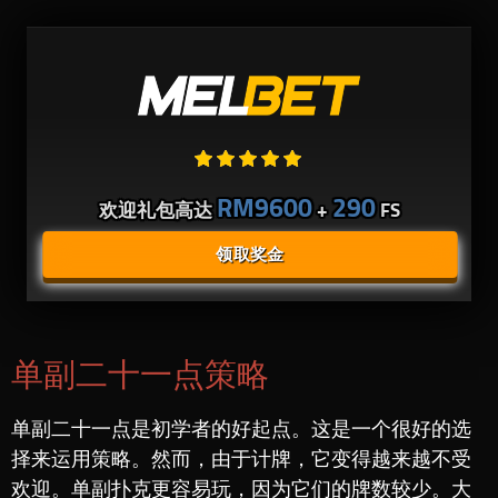
RM9600
290
欢迎礼包高达
+
FS
领取奖金
单副二十一点策略
单副二十一点是初学者的好起点。这是一个很好的选
择来运用策略。然而，由于计牌，它变得越来越不受
欢迎。单副扑克更容易玩，因为它们的牌数较少。大