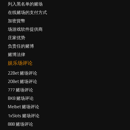
列入黑名单的赌场
在线赌场的支付方式
加密貨幣
场游戏软件提供商
庄家优势
负责任的赌博
赌博法律
娱乐场评论
22Bet 赌场评论
20Bet 赌场评论
777 赌场评论
BK8 赌场评论
Melbet 赌场评论
1xSlots 赌场评论
888 赌场评论