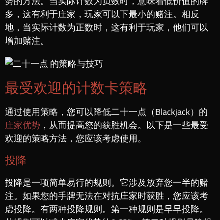
势的方法。当实际计数为负数时，意味着低价值的牌
多，这有利于庄家，玩家可以下最小的赌注。相反
地，当实际计数为正数时，这有利于玩家，他们可以
增加赌注。
最受欢迎的计数卡策略
通过使用策略，您可以降低二十一点（Blackjack）的
庄家优势
，从而提高您的获胜机会。以下是一些最受
欢迎的策略方法，您应该考虑使用。
投降
投降是一项简单易行的规则。它涉及放弃您一半的赌
注。如果您的手牌无法在对抗庄家时获胜，您应该考
虑投降。有两种投降规则。第一种规则是早早投降。