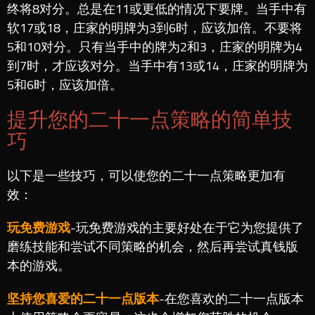
终将8对分。总是在11或更低的情况下要牌。当手中有
软17或18，庄家的明牌为3到6时，应该加倍。不要将
5和10对分。只有当手中的牌为2和3，庄家的明牌为4
到7时，才应该对分。当手中有13或14，庄家的明牌为
5和6时，应该加倍。
提升您的二十一点策略的简单技
巧
以下是一些技巧，可以使您的二十一点策略更加有
效：
玩免费游戏
-玩免费游戏的主要好处在于它为您提供了
磨练技能和尝试不同策略的机会，然后再尝试真钱版
本的游戏。
坚持您喜爱的二十一点版本
-在您喜欢的二十一点版本