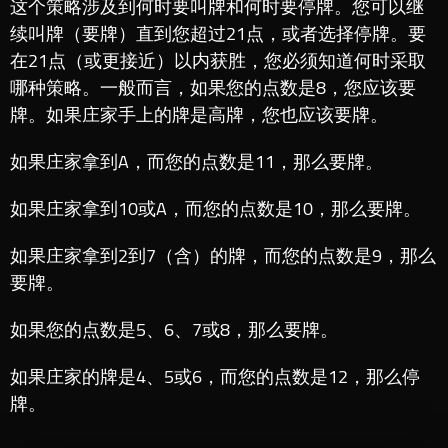
这个策略涉及到何时要叫牌和何时要停牌。您可以继
续叫牌（要牌）直到您超过21点，或者选择停牌。要
在21点（或更接近）以内获胜，您必须知道何时采取
哪种策略。一般而言，如果您的点数是8，您应该要
牌。如果庄家手上的牌是高牌，您也应该要牌。
如果庄家拿到A，而您的点数是11，那么要牌。
如果庄家拿到10或A，而您的点数是10，那么要牌。
如果庄家拿到2到7（含）的牌，而您的点数是9，那么
要牌。
如果您的点数是5、6、7或8，那么要牌。
如果庄家的牌是4、5或6，而您的点数是12，那么停
牌。