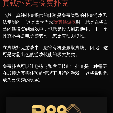
真钱扑克与免费扑克
当然，真钱扑克提供的体验是免费类型的扑克游戏无
法复制的。 这是因为当您
玩真钱游戏
时，就是在将自
己的钱投资到游戏中，也就是投入到彩池中。 下一个
扑克不再是电子游戏时，您更有动力取胜。
在真钱扑克游戏中，您将有机会赢取真钱。 因此，这
可是对您出色的游戏技能的极大奖励。
免费扑克可以让您练习和发展技能，扑克是一种需要
在最接近真实体验的情况下进行的游戏。 这将帮助您
成为更优秀的玩家。