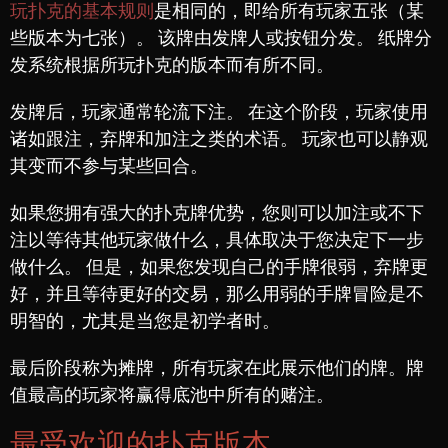
玩扑克的基本规则
是相同的，即给所有玩家五张（某
些版本为七张）。 该牌由发牌人或按钮分发。 纸牌分
发系统根据所玩扑克的版本而有所不同。
发牌后，玩家通常轮流下注。 在这个阶段，玩家使用
诸如跟注，弃牌和加注之类的术语。 玩家也可以静观
其变而不参与某些回合。
如果您拥有强大的扑克牌优势，您则可以加注或不下
注以等待其他玩家做什么，具体取决于您决定下一步
做什么。 但是，如果您发现自己的手牌很弱，弃牌更
好，并且等待更好的交易，那么用弱的手牌冒险是不
明智的，尤其是当您是初学者时。
最后阶段称为摊牌，所有玩家在此展示他们的牌。牌
值最高的玩家将赢得底池中所有的赌注。
最受欢迎的扑克版本