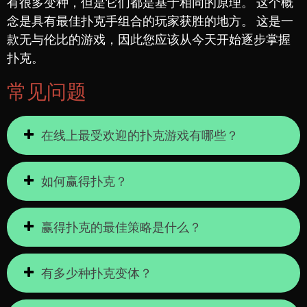
有很多变种，但是它们都是基于相同的原理。 这个概
念是具有最佳扑克手组合的玩家获胜的地方。 这是一
款无与伦比的游戏，因此您应该从今天开始逐步掌握
扑克。
常见问题
在线上最受欢迎的扑克游戏有哪些？
如何赢得扑克？
赢得扑克的最佳策略是什么？
有多少种扑克变体？