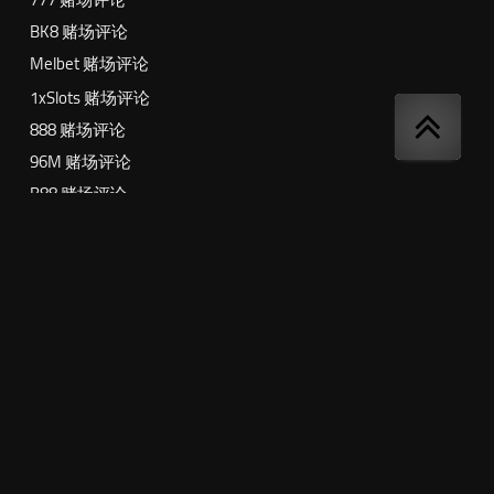
BK8 赌场评论
Melbet 赌场评论
1xSlots 赌场评论
888 赌场评论
96M 赌场评论
B88 赌场评论
1xBet 赌场评论
CMD368 赌场评论
me88 赌场评论
Maxim88 赌场评论
boda8 赌场评论
关于我们
联系我们
条件和条款
隐私政策