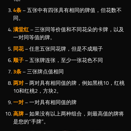
4条
– 五张中有四张具有相同的牌值，但花数不
同。
满堂红
– 三张同等价值和不同花朵的卡牌，以及
一对同等值的牌。
同花
– 任意五张同花牌，但是不成顺子
顺子
– 五张牌连张，至少一张花色不同
3条
– 三张牌点值相同
两对
– 两对具有相同值的牌，例如黑桃10，红桃
10和红桃2，方块2。
一对
– 一对具有相同值的牌
高牌
– 如果没有以上两种组合，则最高值的牌将
是您的“手牌”。