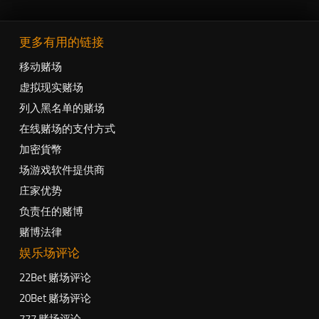
更多有用的链接
移动赌场
虚拟现实赌场
列入黑名单的赌场
在线赌场的支付方式
加密貨幣
场游戏软件提供商
庄家优势
负责任的赌博
赌博法律
娱乐场评论
22Bet 赌场评论
20Bet 赌场评论
777 赌场评论