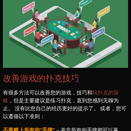
改善游戏的扑克技巧
有很多方法可以改善您的游戏，技巧和
玩扑克的策
略
，但是主要建议是练习扑克，直到您感到无聊为
止。 没有比您自己的经历更好的提示了。 或者，您可
以遵循以下准则：
不要赌上所有的“手牌”
– 并非所有的手牌都可以赢。