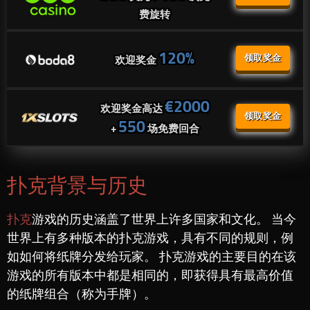
费旋转
120%
领取奖金
欢迎奖金
€2000
欢迎奖金高达
领取奖金
550
+
场免费回合
扑克背景与历史
扑克
游戏的历史涵盖了世界上许多国家和文化。 当今
世界上有多种版本的扑克游戏，具有不同的规则，例
如如何将纸牌分发给玩家。 扑克游戏的主要目的在该
游戏的所有版本中都是相同的，即获得具有最高价值
的纸牌组合（称为手牌）。