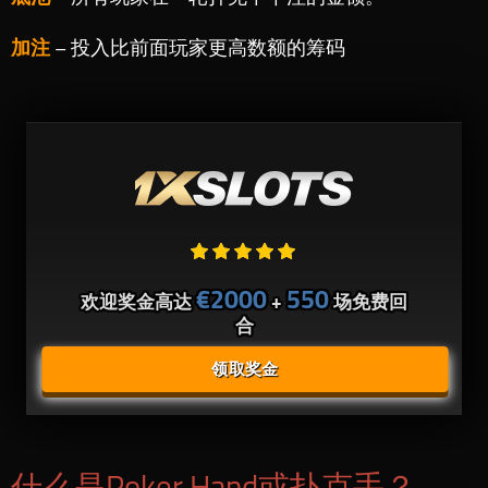
加注
– 投入比前面玩家更高数额的筹码
€2000
550
欢迎奖金高达
+
场免费回
合
领取奖金
什么是Poker Hand或扑克手？