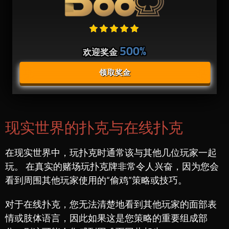
500%
欢迎奖金
领取奖金
现实世界的扑克与在线扑克
在现实世界中，玩扑克时通常该与其他几位玩家一起
玩。 在真实的赌场玩扑克牌非常令人兴奋，因为您会
看到周围其他玩家使用的“偷鸡”策略或技巧。
对于在线扑克，您无法清楚地看到其他玩家的面部表
情或肢体语言，因此如果这是您策略的重要组成部