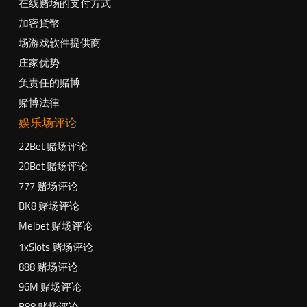
在线赌场的支付方式
加密貨幣
场游戏软件提供商
庄家优势
负责任的赌博
赌博法律
娱乐场评论
22Bet 赌场评论
20Bet 赌场评论
777 赌场评论
BK8 赌场评论
Melbet 赌场评论
1xSlots 赌场评论
888 赌场评论
96M 赌场评论
B88 赌场评论