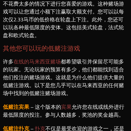
不花费太多的情况下进行您喜爱的游戏。这种赌场游
戏可以让您通过小额下注赢取大额支付。您可以以每
次仅2.33马币的低价格在轮盘上下注。此外，您还可
以玩各种最低限度的变体。这包括美式轮盘，法式轮
盘和欧式轮盘。
其他您可以玩的低赌注游戏
许多
在线的马来西亚赌场
都希望吸引并保留尽可能多
的玩家。无论玩家的预算有多少，他们都能找到适合
他们投注的赌场游戏。这就是为什么他们提供大量的
低赌注游戏。以下是您几乎可以在马来西亚的任何赌
场中找到的低赌注赌场游戏。
低赌注宾果
– 这个版本的
宾果
允许您在线或线外进行
最低限度的投注。参与人数越多，奖池的奖金越高。
低赌注扑克
–
扑克
不仅是最受欢迎的游戏之一，还是