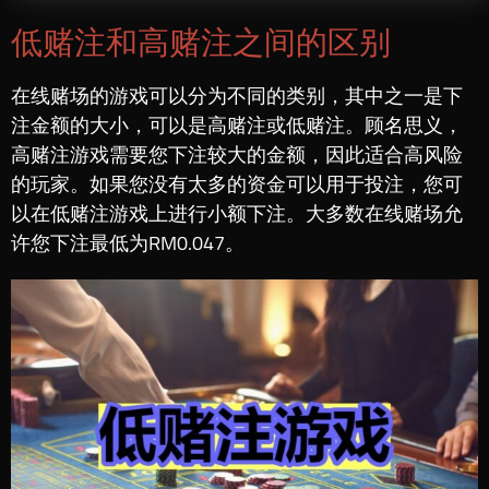
低赌注和高赌注之间的区别
在线赌场的游戏可以分为不同的类别，其中之一是下
注金额的大小，可以是高赌注或低赌注。顾名思义，
高赌注游戏需要您下注较大的金额，因此适合高风险
的玩家。如果您没有太多的资金可以用于投注，您可
以在低赌注游戏上进行小额下注。大多数在线赌场允
许您下注最低为RM0.047。