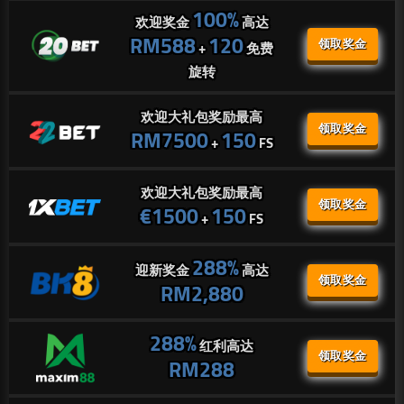
100%
欢迎奖金
高达
RM588
120
领取奖金
+
免费
旋转
欢迎大礼包奖励最高
领取奖金
RM7500
150
+
FS
欢迎大礼包奖励最高
领取奖金
€1500
150
+
FS
288%
迎新奖金
高达
领取奖金
RM2,880
288%
红利高达
领取奖金
RM288