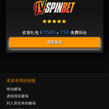
€1500
150
欢迎礼包
+
免费回合
领取奖金
更多有用的链接
移动赌场
虚拟现实赌场
列入黑名单的赌场