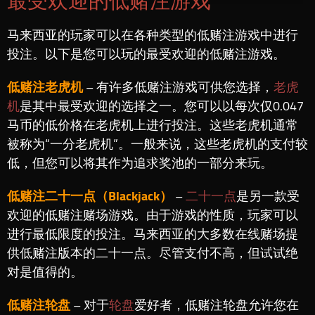
马来西亚的玩家可以在各种类型的低赌注游戏中进行
投注。以下是您可以玩的最受欢迎的低赌注游戏。
低赌注老虎机
– 有许多低赌注游戏可供您选择，
老虎
机
是其中最受欢迎的选择之一。您可以以每次仅0.047
马币的低价格在老虎机上进行投注。这些老虎机通常
被称为“一分老虎机”。一般来说，这些老虎机的支付较
低，但您可以将其作为追求奖池的一部分来玩。
低赌注二十一点（Blackjack）
–
二十一点
是另一款受
欢迎的低赌注赌场游戏。由于游戏的性质，玩家可以
进行最低限度的投注。马来西亚的大多数在线赌场提
供低赌注版本的二十一点。尽管支付不高，但试试绝
对是值得的。
低赌注轮盘
– 对于
轮盘
爱好者，低赌注轮盘允许您在