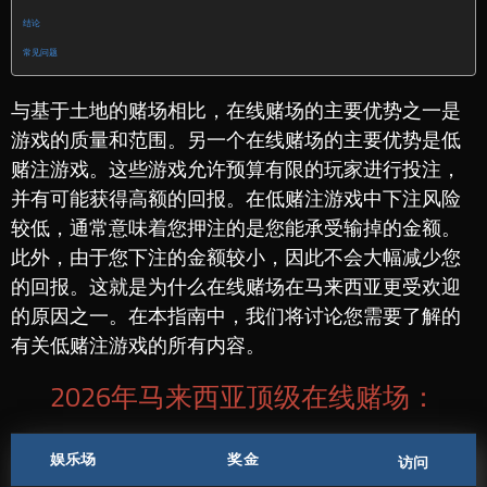
结论
常见问题
与基于土地的赌场相比，在线赌场的主要优势之一是
游戏的质量和范围。另一个在线赌场的主要优势是低
赌注游戏。这些游戏允许预算有限的玩家进行投注，
并有可能获得高额的回报。在低赌注游戏中下注风险
较低，通常意味着您押注的是您能承受输掉的金额。
此外，由于您下注的金额较小，因此不会大幅减少您
的回报。这就是为什么在线赌场在马来西亚更受欢迎
的原因之一。在本指南中，我们将讨论您需要了解的
有关低赌注游戏的所有内容。
2026年马来西亚顶级在线赌场：
娱乐场
奖金
访问