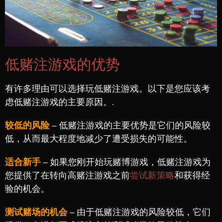
低赌注游戏的优势
有许多理由可以选择玩低赌注游戏。以下是您应该考
虑低赌注游戏的主要原因。.
较低的风险
– 低赌注游戏的主要优势是它们的风险较
低，从而最大程度地减少了遭受损失的可能性。
适合新手
– 如果您刚开始玩赌博游戏，低赌注游戏为
您提供了在转向高赌注游戏之前
尝试新策略
和获得经
验的机会。
测试赌场的机会
– 由于低赌注游戏的风险较低，它们