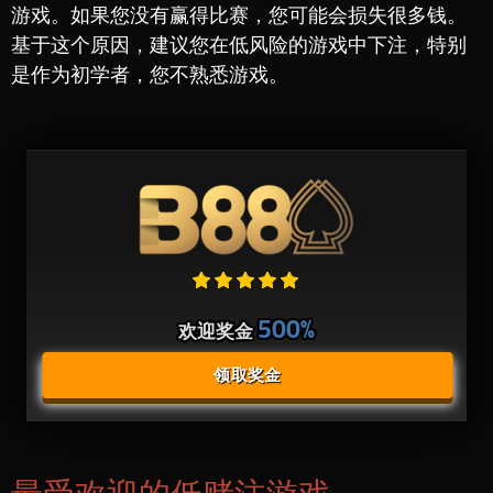
游戏。如果您没有赢得比赛，您可能会损失很多钱。
基于这个原因，建议您在低风险的游戏中下注，特别
是作为初学者，您不熟悉游戏。
500%
欢迎奖金
领取奖金
最受欢迎的低赌注游戏