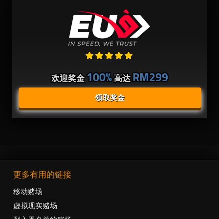
100%
RM299
欢迎奖金
高达
领取奖金
更多有用的链接
移动赌场
虚拟现实赌场