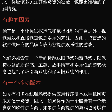
此，你应该多关注其他赌徒的经验，也能更准确的了
解情况。
有趣的因素
除了是一个让你试探运气和赢得胜利的平台之外，视
频游戏和直播频道也是娱乐的来源。因此，您首选的
软件供应商的品牌应该为您提供娱乐性的游戏。
他们必须设置一个新的标题或旧游戏的新游戏，以保
持标题的新鲜感。主题、故事情节和娱乐性的游戏概
念也起到了吸引新赌徒和保留旧赌徒的作用。
有一个移动版本
如今有很多在线赌场都提供应用程序版本或手机网页
版方便于赌徒。因此，如果你作为一个赌徒有一个最
喜欢的软件供应商，如果供应商提供的游戏也可以在