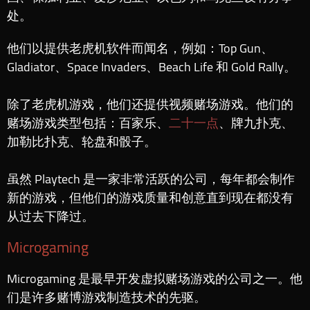
处。
他们以提供老虎机软件而闻名，例如：Top Gun、
Gladiator、Space Invaders、Beach Life 和 Gold Rally。
除了老虎机游戏，他们还提供视频赌场游戏。他们的
赌场游戏类型包括：百家乐、
二十一点
、牌九扑克、
加勒比扑克、轮盘和骰子。
虽然 Playtech 是一家非常活跃的公司，每年都会制作
新的游戏，但他们的游戏质量和创意直到现在都没有
从过去下降过。
Microgaming
Microgaming 是最早开发虚拟赌场游戏的公司之一。他
们是许多赌博游戏制造技术的先驱。