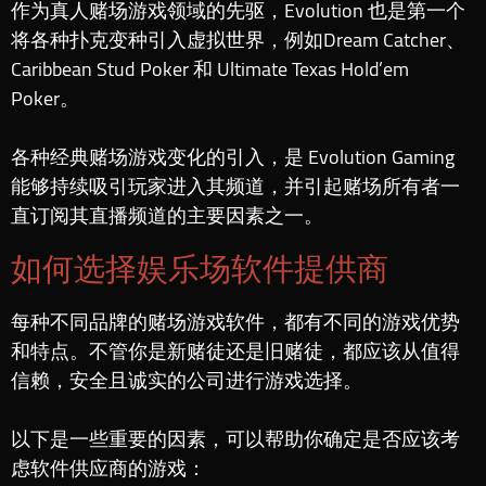
作为真人赌场游戏领域的先驱，Evolution 也是第一个
将各种扑克变种引入虚拟世界，例如Dream Catcher、
Caribbean Stud Poker 和 Ultimate Texas Hold’em
Poker。
各种经典赌场游戏变化的引入，是 Evolution Gaming
能够持续吸引玩家进入其频道，并引起赌场所有者一
直订阅其直播频道的主要因素之一。
如何选择娱乐场软件提供商
每种不同品牌的赌场游戏软件，都有不同的游戏优势
和特点。不管你是新赌徒还是旧赌徒，都应该从值得
信赖，安全且诚实的公司进行游戏选择。
以下是一些重要的因素，可以帮助你确定是否应该考
虑软件供应商的游戏：