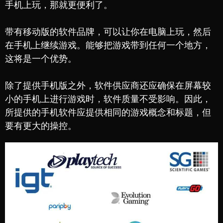
手机上玩，那就更便利了。
带有移动版的软件品牌，可以让你在电脑上玩，然后
在手机上继续游戏。能够把游戏带到任何一个地方，
这将是一个优势。
除了提供手机版之外，软件供应商还应确保在屏幕较
小的手机上进行游戏时，软件质量不受影响。因此，
所提供的手机软件应提供相同的游戏概念和标题，但
要有更大的操控。