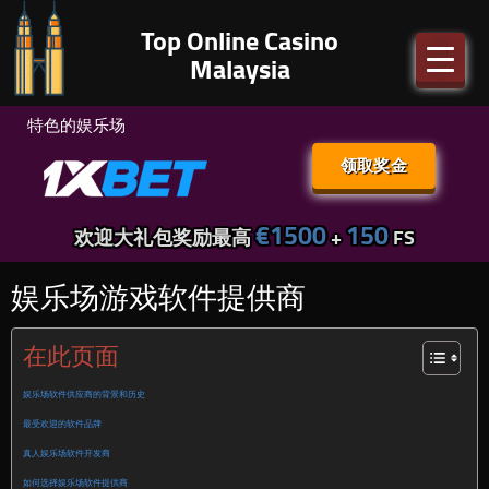
Top Online Casino
Malaysia
特色的娱乐场
领取奖金
€1500
150
欢迎大礼包奖励最高
+
FS
娱乐场游戏软件提供商
在此页面
娱乐场软件供应商的背景和历史
最受欢迎的软件品牌
真人娱乐场软件开发商
如何选择娱乐场软件提供商