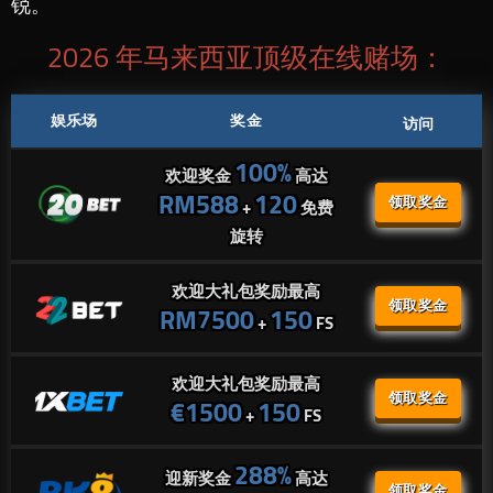
锐。
2026 年马来西亚顶级在线赌场：
娱乐场
奖金
访问
100%
欢迎奖金
高达
RM588
120
领取奖金
+
免费
旋转
欢迎大礼包奖励最高
领取奖金
RM7500
150
+
FS
欢迎大礼包奖励最高
领取奖金
€1500
150
+
FS
288%
迎新奖金
高达
领取奖金