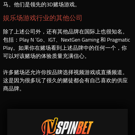
马。他们是领先的3D赌场游戏。
娱乐场游戏行业的其他公司
除了上述公司外，还有其他品牌在国际上也很知名。
包括：Play N ‘Go、IGT、NextGen Gaming 和 Pragmatic
Play。如果你在赌场看到上述品牌中的任何一个，你
可以对该赌场的体验质量充满信心。
许多赌场还允许你按品牌选择视频游戏或直播频道。
这是因为很多玩了很久的赌徒都会有自己喜欢的供应
商品牌。