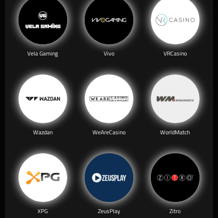
Vela Gaming
Vivo
VRCasino
Wazdan
WeAreCasino
WorldMatch
XPG
ZeusPlay
Zitro