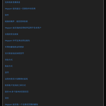
也有很多直播渠道
Megapari 提供超过一百家软件供应商
软件
链接的顺序，使您变得容易
Megapari 娱乐场的应用程序适用于安卓用户
全面的安全政策
Megapari 许可证来自库拉索岛
丰厚的赌场奖金和更多
支付渠道包括加密货币
存款方式
取款方式
货币
这里的贵宾计划围绕在返现
联系客户支持的三种方式
提供 60 多个版本的页面语言
语言
Megapari 娱乐场 一个全新但完整的赌场