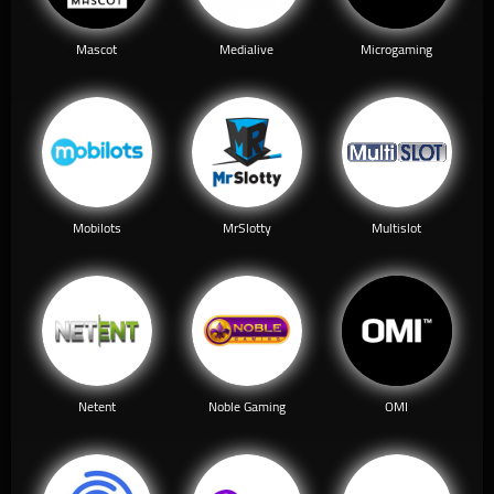
Mascot
Medialive
Microgaming
Mobilots
MrSlotty
Multislot
Netent
Noble Gaming
OMI