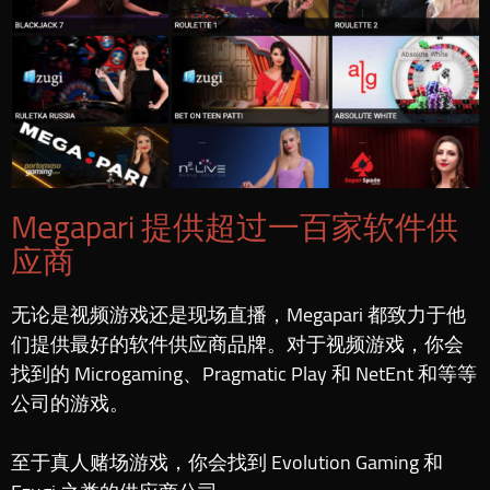
Megapari 提供超过一百家软件供
应商
无论是视频游戏还是现场直播，Megapari 都致力于他
们提供最好的软件供应商品牌。对于视频游戏，你会
找到的 Microgaming、Pragmatic Play 和 NetEnt 和等等
公司的游戏。
至于真人赌场游戏，你会找到 Evolution Gaming 和