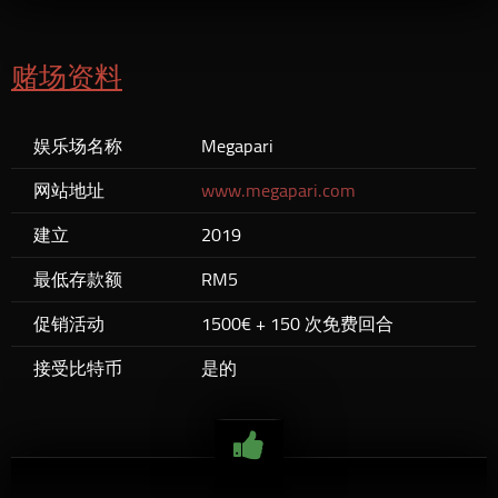
赌场资料
娱乐场名称
Megapari
网站地址
www.megapari.com
建立
2019
最低存款额
RM5
促销活动
1500€ + 150 次免费回合
接受比特币
是的