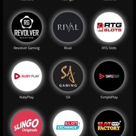
Revolver Gaming
Rival
RTG Slots
RubyPlay
SA
SimplePlay