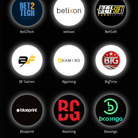
Bet2Tech
betixon
BetSoft
BF Games
Bgaming
BigTime
Blueprint
Booming
Booongo