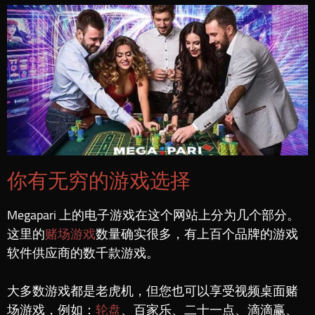
你有无穷的游戏选择
Megapari 上的电子游戏在这个网站上分为几个部分。
这里的
赌场游戏
数量确实很多，有上百个品牌的游戏
软件供应商的数千款游戏。
大多数游戏都是老虎机，但您也可以享受视频桌面赌
场游戏，例如：
轮盘
、百家乐、二十一点、滴滴赢、