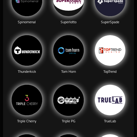
Spinomenal
Superlotto
SuperSpade
Thunderkick
Tom Horn
TopTrend
Triple Cherry
Triple PG
TrueLab