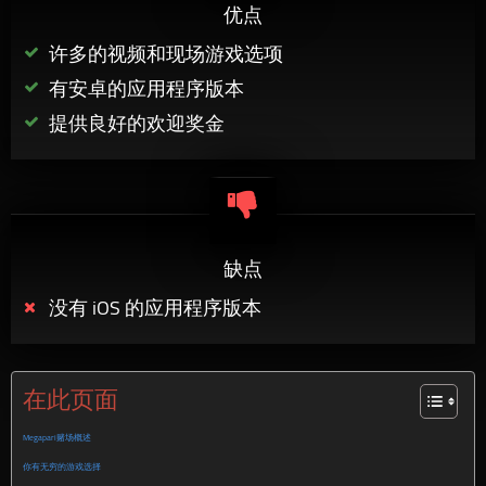
优点
许多的视频和现场游戏选项
有安卓的应用程序版本
提供良好的欢迎奖金
缺点
没有 iOS 的应用程序版本
在此页面
Megapari赌场概述
你有无穷的游戏选择