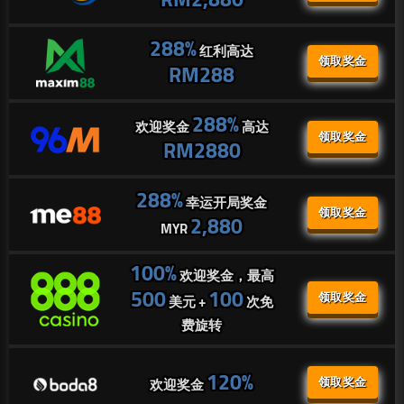
288%
红利高达
领取奖金
RM288
288%
欢迎奖金
高达
领取奖金
RM2880
288%
幸运开局奖金
领取奖金
2,880
MYR
100%
欢迎奖金，最高
500
100
领取奖金
美元 +
次免
费旋转
120%
领取奖金
欢迎奖金