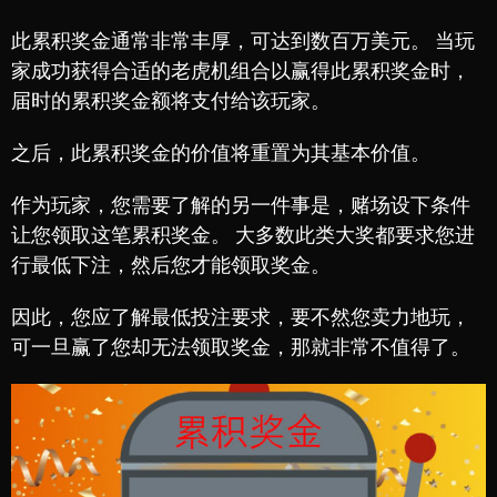
此累积奖金通常非常丰厚，可达到数百万美元。 当玩
家成功获得合适的老虎机组合以赢得此累积奖金时，
届时的累积奖金额将支付给该玩家。
之后，此累积奖金的价值将重置为其基本价值。
作为玩家，您需要了解的另一件事是，赌场设下条件
让您领取这笔累积奖金。 大多数此类大奖都要求您进
行最低下注，然后您才能领取奖金。
因此，您应了解最低投注要求，要不然您卖力地玩，
可一旦赢了您却无法领取奖金，那就非常不值得了。