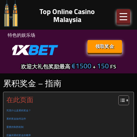
Top Online Casino
Malaysia
特色的娱乐场
领取奖金
€1500
150
欢迎大礼包奖励最高
+
FS
累积奖金 – 指南
在此页面
究竟什么是累积奖金？
累积奖金如何运作
重要的制胜机制
您赢得累积奖金的概率