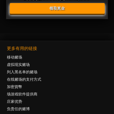
领取奖金
更多有用的链接
移动赌场
虚拟现实赌场
列入黑名单的赌场
在线赌场的支付方式
加密貨幣
场游戏软件提供商
庄家优势
负责任的赌博