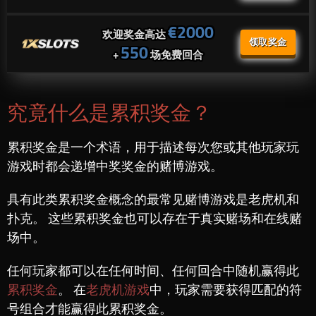
€2000
欢迎奖金高达
领取奖金
550
+
场免费回合
究竟什么是累积奖金？
累积奖金是一个术语，用于描述每次您或其他玩家玩
游戏时都会递增中奖奖金的赌博游戏。
具有此类累积奖金概念的最常见赌博游戏是老虎机和
扑克。 这些累积奖金也可以存在于真实赌场和在线赌
场中。
任何玩家都可以在任何时间、任何回合中随机赢得此
累积奖金
。 在
老虎机游戏
中，玩家需要获得匹配的符
号组合才能赢得此累积奖金。