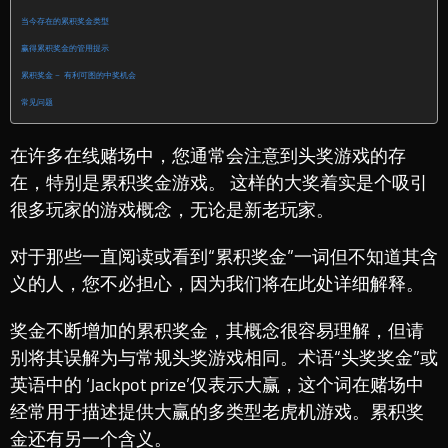
当今存在的累积奖金类型
赢得累积奖金的管用提示
累积奖金 – 有利可图的中奖机会
常见问题
在许多在线赌场中，您通常会注意到头奖游戏的存
在，特别是累积奖金游戏。 这样的大奖着实是个吸引
很多玩家的游戏概念，无论是新老玩家。
对于那些一直阅读或看到“累积奖金”一词但不知道其含
义的人，您不必担心，因为我们将在此处详细解释。
奖金不断增加的累积奖金，其概念很容易理解，但请
别将其误解为与常规头奖游戏相同。术语“头奖奖金”或
英语中的 ‘Jackpot prize’仅表示大赢，这个词在赌场中
经常用于描述提供大赢的多类型老虎机游戏。累积奖
金还有另一个含义。