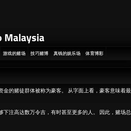
o Malaysia
游戏的赌场
技巧赌博
真钱的娱乐场
体育博彩
资金的赌徒群体被称为豪客。 从字面上看，豪客意味着最
够下注高达数万令吉，有时甚至更多的人。 因此，赌场总