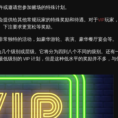
许或邀请您参加赌场的特殊计划。
会提供给其他常规玩家的特殊奖励和待遇。对于
VIP
玩家
、下注要求更宽松等奖励。
非常独特的活动，如豪华游轮、表演、豪华餐厅宴会等。
会分为几个级别或层级。它将分为四到八个不同的级别。还有
低级别的 VIP 计划，但是这种低水平的奖励并不多，与
。