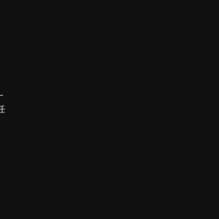
，
一
任