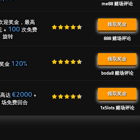
me88 赌场评论
欢迎奖金，最高
领取奖金
100
 +
次免费
旋转
888 赌场评论
领取奖金
120%
奖金
boda8 赌场评论
€2000
领取奖金
金高达
+
场免费回合
1xSlots 赌场评论