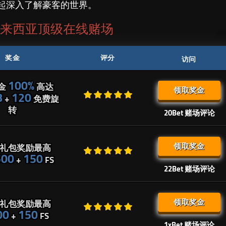
起深入了解豪客的世界。
年马来西亚顶级在线赌场
奖金
评分
访问
100%
金
高达
领取奖金
8
120
+
免费旋
转
20Bet 赌场评论
领取奖金
礼包奖励最高
00
150
+
FS
22Bet 赌场评论
领取奖金
礼包奖励最高
00
150
+
FS
1xBet 赌场评论