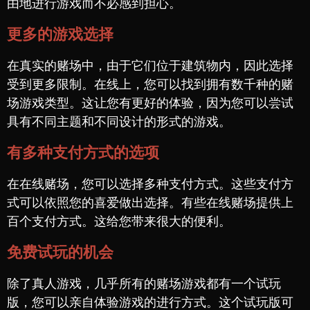
由地进行游戏而不必感到担心。
更多的游戏选择
在真实的赌场中，由于它们位于建筑物内，因此选择
受到更多限制。在线上，您可以找到拥有数千种的赌
场游戏类型。这让您有更好的体验，因为您可以尝试
具有不同主题和不同设计的形式的游戏。
有多种支付方式的选项
在在线赌场，您可以选择多种支付方式。这些支付方
式可以依照您的喜爱做出选择。有些在线赌场提供上
百个支付方式。这给您带来很大的便利。
免费试玩的机会
除了真人游戏，几乎所有的赌场游戏都有一个试玩
版，您可以亲自体验游戏的进行方式。这个试玩版可