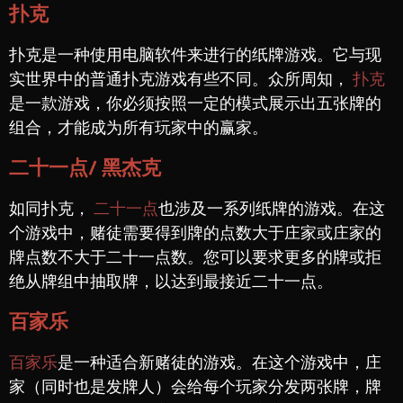
扑克
扑克是一种使用电脑软件来进行的纸牌游戏。它与现
实世界中的普通扑克游戏有些不同。众所周知，
扑克
是一款游戏，你必须按照一定的模式展示出五张牌的
组合，才能成为所有玩家中的赢家。
二十一点/ 黑杰克
如同扑克，
二十一点
也涉及一系列纸牌的游戏。在这
个游戏中，赌徒需要得到牌的点数大于庄家或庄家的
牌点数不大于二十一点数。您可以要求更多的牌或拒
绝从牌组中抽取牌，以达到最接近二十一点。
百家乐
百家乐
是一种适合新赌徒的游戏。在这个游戏中，庄
家（同时也是发牌人）会给每个玩家分发两张牌，牌