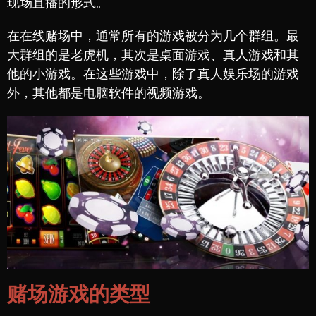
现场直播的形式。
在在线赌场中，通常所有的游戏被分为几个群组。最
大群组的是老虎机，其次是桌面游戏、真人游戏和其
他的小游戏。在这些游戏中，除了真人娱乐场的游戏
外，其他都是电脑软件的视频游戏。
赌场游戏的类型