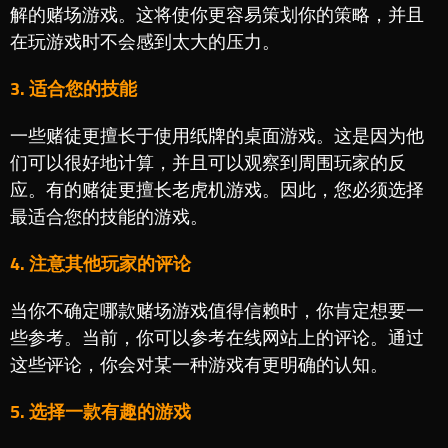
解的赌场游戏。这将使你更容易策划你的策略，并且
在玩游戏时不会感到太大的压力。
3. 适合您的技能
一些赌徒更擅长于使用纸牌的桌面游戏。这是因为他
们可以很好地计算，并且可以观察到周围玩家的反
应。有的赌徒更擅长老虎机游戏。因此，您必须选择
最适合您的技能的游戏。
4.
注意其他玩家的评论
当你不确定哪款赌场游戏值得信赖时，你肯定想要一
些参考。当前，你可以参考在线网站上的评论。通过
这些评论，你会对某一种游戏有更明确的认知。
5.
选择一款有趣的游戏