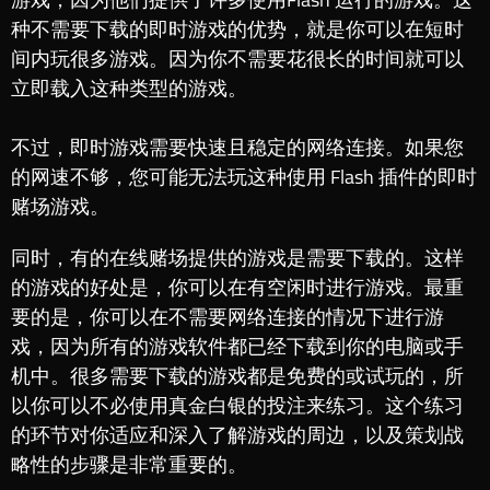
种不需要下载的即时游戏的优势，就是你可以在短时
间内玩很多游戏。因为你不需要花很长的时间就可以
立即载入这种类型的游戏。
不过，即时游戏需要快速且稳定的网络连接。如果您
的网速不够，您可能无法玩这种使用 Flash 插件的即时
赌场游戏。
同时，有的在线赌场提供的游戏是需要下载的。这样
的游戏的好处是，你可以在有空闲时进行游戏。最重
要的是，你可以在不需要网络连接的情况下进行游
戏，因为所有的游戏软件都已经下载到你的电脑或手
机中。很多需要下载的游戏都是免费的或试玩的，所
以你可以不必使用真金白银的投注来练习。这个练习
的环节对你适应和深入了解游戏的周边，以及策划战
略性的步骤是非常重要的。