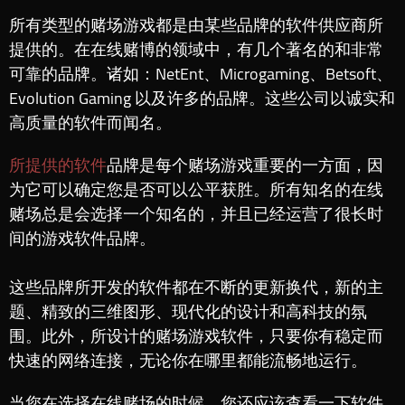
所有类型的赌场游戏都是由某些品牌的软件供应商所
提供的。在在线赌博的领域中，有几个著名的和非常
可靠的品牌。诸如：NetEnt、Microgaming、Betsoft、
Evolution Gaming 以及许多的品牌。这些公司以诚实和
高质量的软件而闻名。
所提供的软件
品牌是每个赌场游戏重要的一方面，因
为它可以确定您是否可以公平获胜。所有知名的在线
赌场总是会选择一个知名的，并且已经运营了很长时
间的游戏软件品牌。
这些品牌所开发的软件都在不断的更新换代，新的主
题、精致的三维图形、现代化的设计和高科技的氛
围。此外，所设计的赌场游戏软件，只要你有稳定而
快速的网络连接，无论你在哪里都能流畅地运行。
当您在选择在线赌场的时候，您还应该查看一下软件