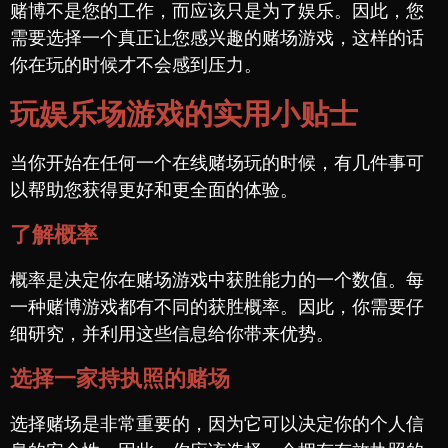
赌博不是您的工作，而应该只是为了娱乐。因此，您
需要选择一个真正让您感兴趣的赌场游戏，这样的话
你在玩的时候才不会感到压力。
玩娱乐场游戏的实用小贴士
当你开始在任何一个在线赌场玩的时候，有几件事可
以帮助您获得更好和更全面的体验。
了解概率
概率是决定你在赌场游戏中获胜能力的一个数值。每
一种赌博游戏都有不同的获胜概率。因此，你需要仔
细研究，并利用这些信息给你带来优势。
选择一家持执照的赌场
选择赌场是非常重要的，因为它可以决定你的个人信