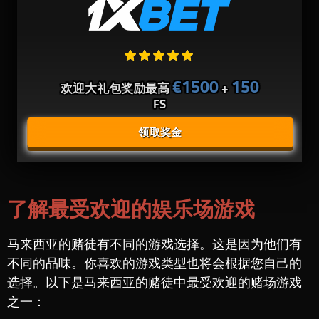
€1500
150
欢迎大礼包奖励最高
+
FS
领取奖金
了解最受欢迎的娱乐场游戏
马来西亚的赌徒有不同的游戏选择。这是因为他们有
不同的品味。你喜欢的游戏类型也将会根据您自己的
选择。以下是马来西亚的赌徒中最受欢迎的赌场游戏
之一：