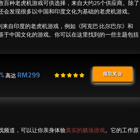
数百种老虎机游戏可供选择，来自大约25个供应商。除了
还会发现很多以中国和印度文化为基础的老虎机游戏。
到来自印度的老虎机游戏，例如《阿克巴·比尔巴尔》和
基于中国文化的游戏。你可以在这里找到的一些主题包括
%
RM299
领取奖金
高达
戏频道，可以让你亲身体验
真实的赌场游戏
。它的工作原