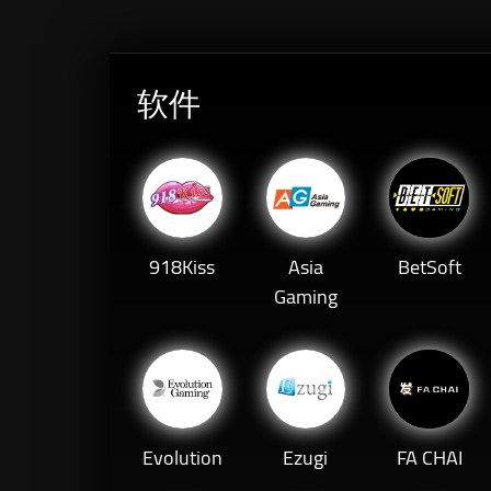
软件
918Kiss
Asia
BetSoft
Gaming
Evolution
Ezugi
FA CHAI