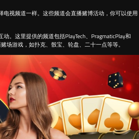
择电视频道一样。这些频道会直播赌博活动，你可以使用
.
提供的频道包括PlayTech、PragmaticPlay和
统的桌面赌场游戏，如扑克、骰宝、轮盘、二十一点等等。