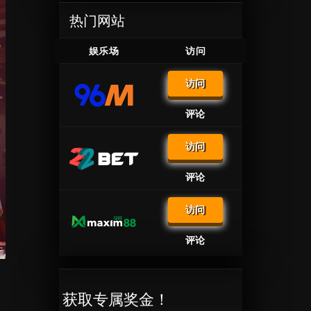
热门网站
娱乐场
访问
访问
评论
访问
评论
访问
评论
获取专属奖金！