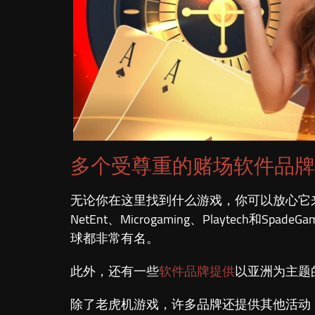
多个受尊重的赌场软件品牌
无论你在这里找到什么游戏，你可以放心它
NetEnt、Microgaming、Playtech
球都非常有名。
此外，还有一些
软件品牌提供
以亚洲为主题的游戏
除了老虎机游戏，许多品牌还提供其他活动