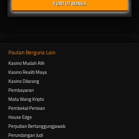
TUNTUT BONUS
Pautan Berguna Lain
Kasino Mudah Alih
Kasino Realiti Maya
Kasino Dilarang
Pembayaran
Mata Wang Kripto
Pembekal Perisian
House Edge
Perjudian Bertanggungjawab
Perundangan Judi