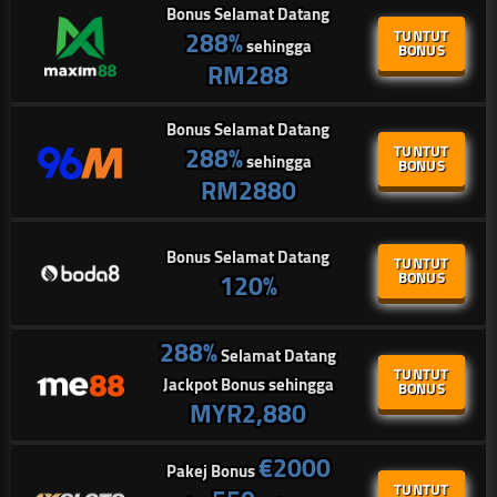
Bonus Selamat Datang
288%
TUNTUT
sehingga
BONUS
RM288
Bonus Selamat Datang
288%
TUNTUT
sehingga
BONUS
RM2880
Bonus Selamat Datang
TUNTUT
120%
BONUS
288%
Selamat Datang
TUNTUT
Jackpot Bonus sehingga
BONUS
MYR2,880
€2000
Pakej Bonus
TUNTUT