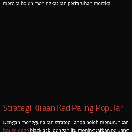
mereka boleh meningkatkan pertaruhan mereka.
Strategi Kiraan Kad Paling Popular
Dengan menggunakan strategi, anda boleh menurunkan
house edge
blackjack, dengan itu meningkatkan peluang