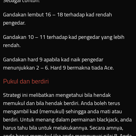
Sebagai contoh:
Gandakan lembut 16 – 18 terhadap kad rendah
pengedar.
Gandakan 10 – 11 terhadap kad pengedar yang lebih
rendah.
Gandakan hard 9 apabila kad naik pengedar
menunjukkan 2 – 6. Hard 9 bermakna tiada Ace.
Pukul dan berdiri
Strategi ini melibatkan mengetahui bila hendak
memukul dan bila hendak berdiri. Anda boleh terus
mengambil kad (memukul) sehingga anda mati atau
berdiri. Untuk menang dalam permainan blackjack, anda
harus tahu bila untuk melakukannya. Secara amnya,
anda harus memukul jika anda mempunyai nilai 8. Anda