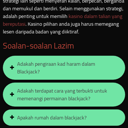
strategi lain seperti menyerah kalah, berpecah, berganda
dan memukul dan berdiri. Selain menggunakan strategi,
adalah penting untuk memilih
kasino dalam talian yang
bereputasi
. Kasino pilihan anda juga harus memegang
lesen daripada badan yang diiktiraf.
Soalan-soalan Lazim
Adakah pengiraan kad haram dalam
Blackjack?
Adakah terdapat cara yang terbukti untuk
memenangi permainan blackjack?
Apakah rumah dalam blackjack?