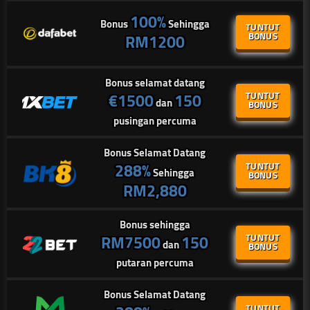
100%
Bonus
Sehingga
TUNTUT
RM1200
BONUS
Bonus selamat datang
€1500
150
TUNTUT
dan
BONUS
pusingan percuma
Bonus Selamat Datang
288%
TUNTUT
Sehingga
BONUS
RM2,880
Bonus sehingga
RM7500
150
TUNTUT
dan
BONUS
putaran percuma
Bonus Selamat Datang
TUNTUT