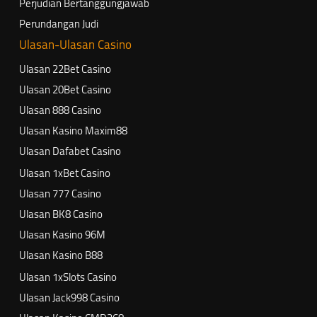
Perjudian Bertanggungjawab
Perundangan Judi
Ulasan-Ulasan Casino
Ulasan 22Bet Casino
Ulasan 20Bet Casino
Ulasan 888 Casino
Ulasan Kasino Maxim88
Ulasan Dafabet Casino
Ulasan 1xBet Casino
Ulasan 777 Casino
Ulasan BK8 Casino
Ulasan Kasino 96M
Ulasan Kasino B88
Ulasan 1xSlots Casino
Ulasan Jack998 Casino