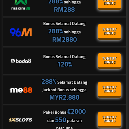
288%
sehingga
BONUS
RM288
Bonus Selamat Datang
288%
TUNTUT
sehingga
BONUS
RM2880
Bonus Selamat Datang
TUNTUT
120%
BONUS
288%
Selamat Datang
TUNTUT
Jackpot Bonus sehingga
BONUS
MYR2,880
€2000
Pakej Bonus
550
TUNTUT
dan
putaran
BONUS
percuma