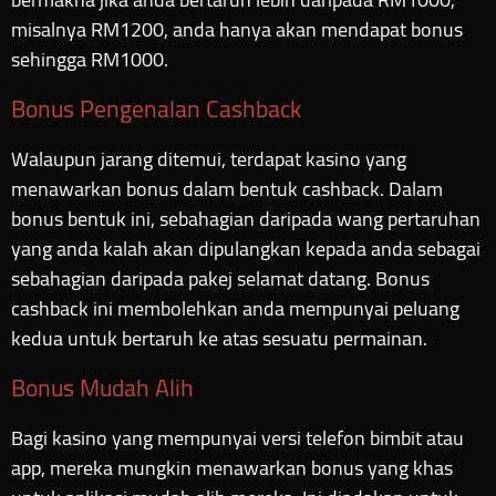
misalnya RM1200, anda hanya akan mendapat bonus
sehingga RM1000.
Bonus Pengenalan Cashback
Walaupun jarang ditemui, terdapat kasino yang
menawarkan bonus dalam bentuk cashback. Dalam
bonus bentuk ini, sebahagian daripada wang pertaruhan
yang anda kalah akan dipulangkan kepada anda sebagai
sebahagian daripada pakej selamat datang. Bonus
cashback ini membolehkan anda mempunyai peluang
kedua untuk bertaruh ke atas sesuatu permainan.
Bonus Mudah Alih
Bagi kasino yang mempunyai versi telefon bimbit atau
app, mereka mungkin menawarkan bonus yang khas