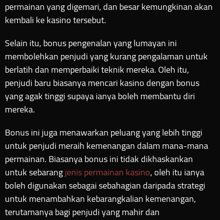
permainan yang digemari, dan besar kemungkinan akan
kembali ke kasino tersebut.
Selain itu, bonus pengenalan yang lumayan ini
membolehkan penjudi yang kurang pengalaman untuk
berlatih dan memperbaiki teknik mereka. Oleh itu,
penjudi baru biasanya mencari kasino dengan bonus
yang agak tinggi supaya ianya boleh membantu diri
mereka.
Bonus ini juga menawarkan peluang yang lebih tinggi
untuk penjudi meraih kemenangan dalam mana-mana
permainan. Biasanya bonus ini tidak dikhaskankan
untuk sebarang
jenis permainan kasino
, oleh itu ianya
boleh digunakan sebagai sebahagian daripada strategi
untuk menambahkan kebarangkalian kemenangan,
terutamanya bagi penjudi yang mahir dan