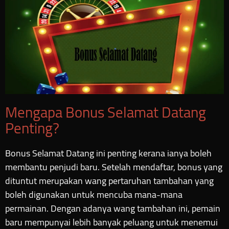
Mengapa Bonus Selamat Datang
Penting?
Bonus Selamat Datang ini penting kerana ianya boleh
membantu penjudi baru. Setelah mendaftar, bonus yang
dituntut merupakan wang pertaruhan tambahan yang
boleh digunakan untuk mencuba mana-mana
permainan. Dengan adanya wang tambahan ini, pemain
baru mempunyai lebih banyak peluang untuk menemui