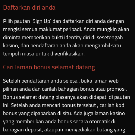
Daftarkan diri anda
Pilih pautan ‘Sign Up’ dan daftarkan diri anda dengan
mengisi semua maklumat peribadi. Anda mungkin akan
diminta memberikan bukti identity diri di sesetengah
kasino, dan pendaftaran anda akan mengambil satu
tempoh masa untuk diverifikasikan.
Cari laman bonus selamat datang
Setelah pendaftaran anda selesai, buka laman web
pilihan anda dan carilah bahagian bonus atau promosi.
Bonus selamat datang biasanya akan didapati di pautan
ini. Setelah anda mencari bonus tersebut , carilah kod
bonus yang dipaparkan di situ. Ada juga laman kasino
yang memberikan anda bonus secara otomatik di
bahagian deposit, ataupun menyediakan butang yang