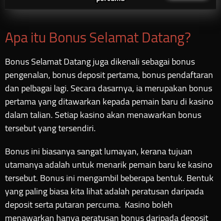
Apa itu Bonus Selamat Datang?
Bonus Selamat Datang juga dikenali sebagai bonus
pengenalan, bonus deposit pertama, bonus pendaftaran
dan pelbagai lagi. Secara dasarnya, ia merupakan bonus
pertama yang ditawarkan kepada pemain baru di kasino
dalam talian. Setiap kasino akan menawarkan bonus
tersebut yang tersendiri.
Bonus ini biasanya sangat lumayan, kerana tujuan
utamanya adalah untuk menarik pemain baru ke kasino
tersebut. Bonus ini mengambil beberapa bentuk. Bentuk
yang paling biasa kita lihat adalah peratusan daripada
deposit serta putaran percuma. Kasino boleh
menawarkan hanya peratusan bonus daripada deposit