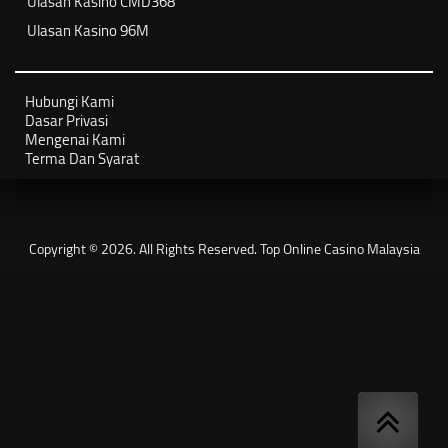
Ulasan Kasino CMD368
Ulasan Kasino 96M
Hubungi Kami
Dasar Privasi
Mengenai Kami
Terma Dan Syarat
Copyright © 2026. All Rights Reserved.
Top Online Casino Malaysia