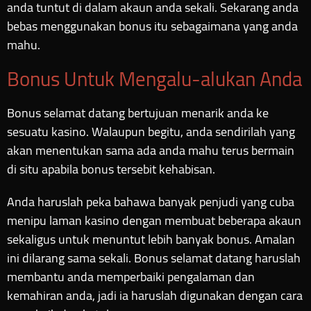
anda tuntut di dalam akaun anda sekali. Sekarang anda
bebas menggunakan bonus itu sebagaimana yang anda
mahu.
Bonus Untuk Mengalu-alukan Anda
Bonus selamat datang bertujuan menarik anda ke
sesuatu kasino. Walaupun begitu, anda sendirilah yang
akan menentukan sama ada anda mahu terus bermain
di situ apabila bonus tersebit kehabisan.
Anda haruslah peka bahawa banyak penjudi yang cuba
menipu laman kasino dengan membuat beberapa akaun
sekaligus untuk menuntut lebih banyak bonus. Amalan
ini dilarang sama sekali. Bonus selamat datang haruslah
membantu anda memperbaiki pengalaman dan
kemahiran anda, jadi ia haruslah digunakan dengan cara