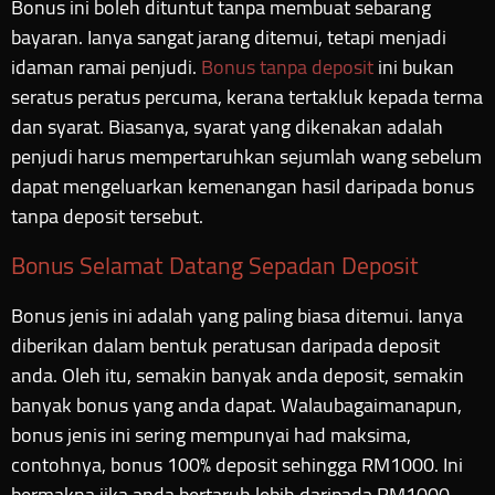
Bonus ini boleh dituntut tanpa membuat sebarang
bayaran. Ianya sangat jarang ditemui, tetapi menjadi
idaman ramai penjudi.
Bonus tanpa deposit
ini bukan
seratus peratus percuma, kerana tertakluk kepada terma
dan syarat. Biasanya, syarat yang dikenakan adalah
penjudi harus mempertaruhkan sejumlah wang sebelum
dapat mengeluarkan kemenangan hasil daripada bonus
tanpa deposit tersebut.
Bonus Selamat Datang Sepadan Deposit
Bonus jenis ini adalah yang paling biasa ditemui. Ianya
diberikan dalam bentuk peratusan daripada deposit
anda. Oleh itu, semakin banyak anda deposit, semakin
banyak bonus yang anda dapat. Walaubagaimanapun,
bonus jenis ini sering mempunyai had maksima,
contohnya, bonus 100% deposit sehingga RM1000. Ini
bermakna jika anda bertaruh lebih daripada RM1000,