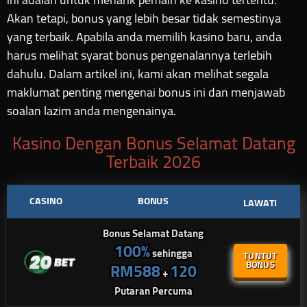
Akan tetapi, bonus yang lebih besar tidak semestinya
yang terbaik. Apabila anda memilih kasino baru, anda
harus melihat syarat bonus pengenalannya terlebih
dahulu. Dalam artikel ini, kami akan melihat segala
maklumat penting mengenai bonus ini dan menjawab
soalan lazim anda mengenainya.
Kasino Dengan Bonus Selamat Datang
Terbaik 2026
CASINO
BONUS
LAWATI
Bonus Selamat Datang
100%
sehingga
TUNTUT
RM588
120
BONUS
+
Putaran Percuma