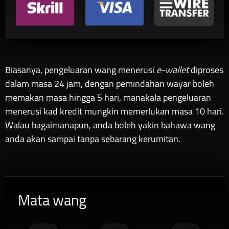
Biasanya, pengeluaran wang menerusi
e-wallet
diproses
dalam masa 24 jam, dengan pemindahan wayar boleh
memakan masa hingga 5 hari, manakala pengeluaran
menerusi kad kredit mungkin memerlukan masa 10 hari.
Walau bagaimanapun, anda boleh yakin bahawa wang
anda akan sampai tanpa sebarang kerumitan.
Mata wang