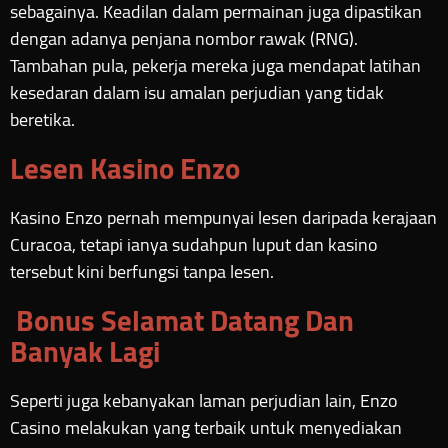
sebagainya. Keadilan dalam permainan juga dipastikan
dengan adanya penjana nombor rawak (RNG).
Tambahan pula, pekerja mereka juga mendapat latihan
kesedaran dalam isu amalan perjudian yang tidak
beretika.
Lesen Kasino Enzo
Kasino Enzo pernah mempunyai lesen daripada kerajaan
Curacoa, tetapi ianya sudahpun luput dan kasino
tersebut kini berfungsi tanpa lesen.
Bonus Selamat Datang Dan
Banyak Lagi
Seperti juga kebanyakan laman perjudian lain, Enzo
Casino melakukan yang terbaik untuk menyediakan