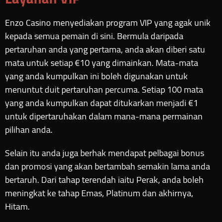
Enzo Casino menyediakan program VIP yang agak unik
kepada semua pemain di sini. Bermula daripada
pertaruhan anda yang pertama, anda akan diberi satu
mata untuk setiap €10 yang dimainkan. Mata-mata
yang anda kumpulkan ini boleh digunakan untuk
menuntut duit pertaruhan percuma. Setiap 100 mata
yang anda kumpulkan dapat ditukarkan menjadi €1
untuk dipertaruhakan dalam mana-mana permainan
pilihan anda.
Selain itu anda juga berhak mendapat pelbagai bonus
dan promosi yang akan bertambah semakin lama anda
bertaruh. Dari tahap terendah iaitu Perak, anda boleh
meningkat ke tahap Emas, Platinum dan akhirnya,
Hitam.