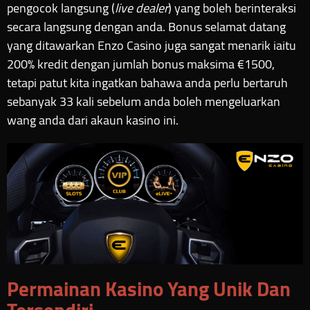
pengocok langsung (
live dealer
) yang boleh berinteraksi
secara langsung dengan anda. Bonus selamat datang
yang ditawarkan Enzo Casino juga sangat menarik iaitu
200% kredit dengan jumlah bonus maksima €1500,
tetapi patut kita ingatkan bahawa anda perlu bertaruh
sebanyak 33 kali sebelum anda boleh mengeluarkan
wang anda dari akaun kasino ini.
Permainan Kasino Yang Unik Dan