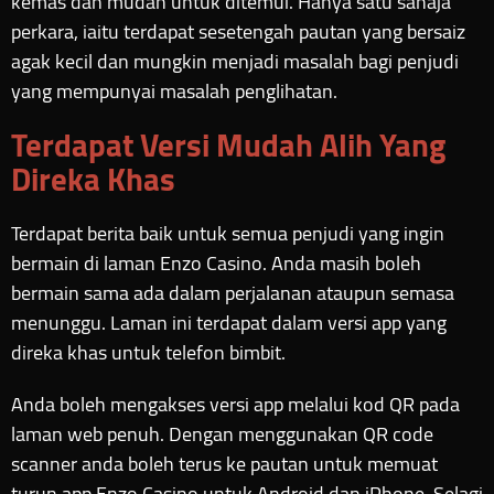
kemas dan mudah untuk ditemui. Hanya satu sahaja
perkara, iaitu terdapat sesetengah pautan yang bersaiz
agak kecil dan mungkin menjadi masalah bagi penjudi
yang mempunyai masalah penglihatan.
Terdapat Versi Mudah Alih Yang
Direka Khas
Terdapat berita baik untuk semua penjudi yang ingin
bermain di laman Enzo Casino. Anda masih boleh
bermain sama ada dalam perjalanan ataupun semasa
menunggu. Laman ini terdapat dalam versi app yang
direka khas untuk telefon bimbit.
Anda boleh mengakses versi app melalui kod QR pada
laman web penuh. Dengan menggunakan QR code
scanner anda boleh terus ke pautan untuk memuat
turun app Enzo Casino untuk Android dan iPhone. Selagi