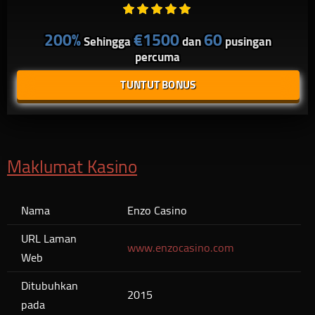
200%
€1500
60
Sehingga
dan
pusingan
percuma
TUNTUT BONUS
Maklumat Kasino
Nama
Enzo Casino
URL Laman
www.enzocasino.com
Web
Ditubuhkan
2015
pada