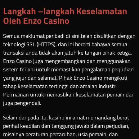
Langkah –langkah Keselamatan
Oleh Enzo Casino
Semua maklumat peribadi di sini telah disulitkan dengan
teknologi SSL (HTTPS), dan ini bererti bahawa semua
transaksi anda tidak akan jatuh ke tangan pihak ketiga.
Enzo Casino juga mengembangkan dan menggunakan
sistem terkini untuk memastikan pengalaman perjudian
yang jujur dan selamat. Pihak Enzo Casino mengikuti
tahap keselamatan tertinggi dan amalan Industri
Permainan untuk memastikan keselamatan pemain dan
juga pengendali.
Selain daripada itu, kasino ini amat memandang berat
perihal keadilan dan tanggung jawab dalam perjudian,
misalnya peraturan pertaruhan, usia pemain, dan