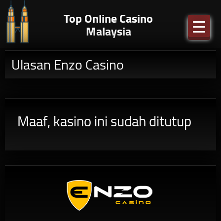
Top Online Casino
Malaysia
Ulasan Enzo Casino
Maaf, kasino ini sudah ditutup