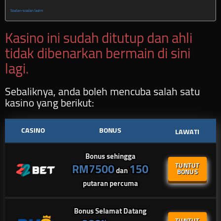
Soalan-soalan lazim
Kasino ini sudah ditutup dan ahli
tidak dibenarkan bermain di sini
lagi.
Sebaliknya, anda boleh mencuba salah satu
kasino yang berikut:
CASINO
BONUS
LAWATI
Bonus sehingga
RM7500
150
TUNTUT
dan
BONUS
putaran percuma
Bonus Selamat Datang
TUNTUT