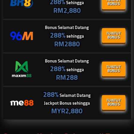
288%
Sehingga
BONUS
RM2,880
Bonus Selamat Datang
288%
TUNTUT
sehingga
BONUS
RM2880
Bonus Selamat Datang
288%
TUNTUT
sehingga
BONUS
RM288
288%
Selamat Datang
TUNTUT
Jackpot Bonus sehingga
BONUS
MYR2,880