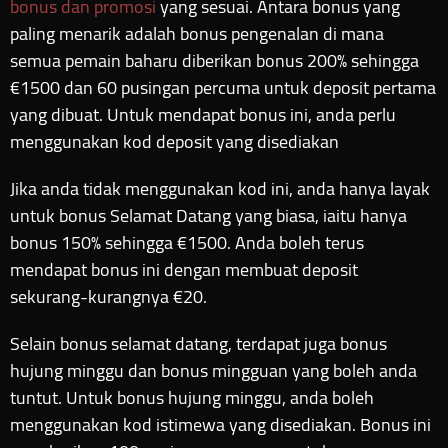
bonus dan promosi
yang sesuai. Antara bonus yang
paling menarik adalah bonus pengenalan di mana
semua pemain baharu diberikan bonus 200% sehingga
€1500 dan 60 pusingan percuma untuk deposit pertama
yang dibuat. Untuk mendapat bonus ini, anda perlu
menggunakan kod deposit yang disediakan
Jika anda tidak menggunakan kod ini, anda hanya layak
untuk bonus Selamat Datang yang biasa, iaitu hanya
bonus 150% sehingga €1500. Anda boleh terus
mendapat bonus ini dengan membuat deposit
sekurang-kurangnya €20.
Selain bonus selamat datang, terdapat juga bonus
hujung minggu dan bonus mingguan yang boleh anda
tuntut. Untuk bonus hujung minggu, anda boleh
menggunakan kod istimewa yang disediakan. Bonus ini