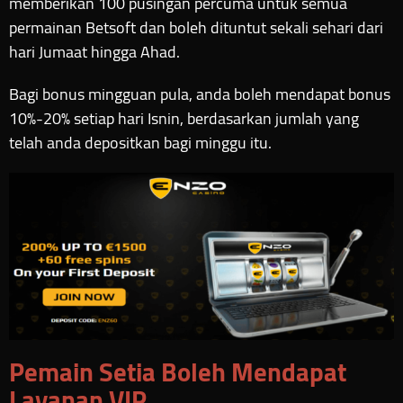
memberikan 100 pusingan percuma untuk semua
permainan Betsoft dan boleh dituntut sekali sehari dari
hari Jumaat hingga Ahad.
Bagi bonus mingguan pula, anda boleh mendapat bonus
10%-20% setiap hari Isnin, berdasarkan jumlah yang
telah anda depositkan bagi minggu itu.
Pemain Setia Boleh Mendapat
Layanan VIP