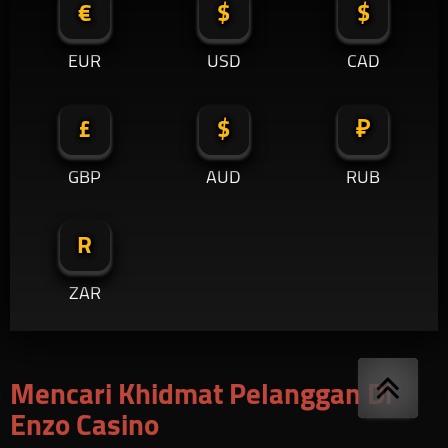
€
$
$
EUR
USD
CAD
£
$
₽
GBP
AUD
RUB
R
ZAR
Mencari Khidmat Pelanggan Di
Enzo Casino