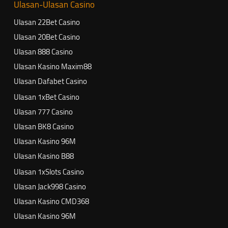
Ulasan-Ulasan Casino
Ulasan 22Bet Casino
Ulasan 20Bet Casino
Ulasan 888 Casino
Ulasan Kasino Maxim88
Ulasan Dafabet Casino
Ulasan 1xBet Casino
Ulasan 777 Casino
Ulasan BK8 Casino
Ulasan Kasino 96M
Ulasan Kasino B88
Ulasan 1xSlots Casino
Ulasan Jack998 Casino
Ulasan Kasino CMD368
Ulasan Kasino 96M