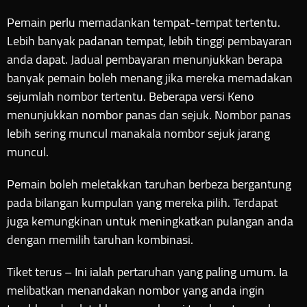
Pemain perlu memadankan tempat-tempat tertentu.
Lebih banyak padanan tempat, lebih tinggi pembayaran
anda dapat. Jadual pembayaran menunjukkan berapa
banyak pemain boleh menang jika mereka memadakan
sejumlah nombor tertentu. Beberapa versi Keno
menunjukkan nombor panas dan sejuk. Nombor panas
lebih sering muncul manakala nombor sejuk jarang
muncul.
Pemain boleh meletakkan taruhan berbeza bergantung
pada bilangan kumpulan yang mereka pilih. Terdapat
juga kemungkinan untuk meningkatkan pulangan anda
dengan memilih taruhan kombinasi.
Tiket terus – Ini ialah pertaruhan yang paling umum. Ia
melibatkan menandakan nombor yang anda ingin