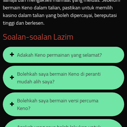
bermain Keno dalam talian, pastikan untuk memilih
kasino dalam talian yang boleh dipercayai, bereputasi
tinggi dan berlesen.
Soalan-soalan Lazim
Adakah Keno permainan yang selamat?
Bolehkah saya bermain Keno di peranti
mudah alih saya?
Bolehkah saya bermain versi percuma
Keno?