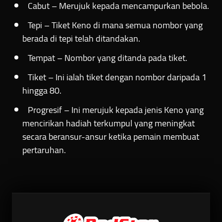
Cabut – Merujuk kepada mencampurkan bebola.
Tepi – Tiket Keno di mana semua nombor yang
berada di tepi telah ditandakan.
Tempat – Nombor yang ditanda pada tiket.
Tiket – Ini ialah tiket dengan nombor daripada 1
hingga 80.
Progresif – Ini merujuk kepada jenis Keno yang
mencirikan hadiah terkumpul yang meningkat
secara beransur-ansur ketika pemain membuat
pertaruhan.