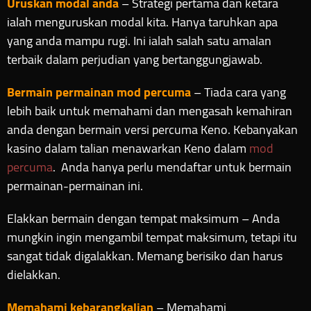
Uruskan modal anda
– Strategi pertama dan ketara
ialah menguruskan modal kita. Hanya taruhkan apa
yang anda mampu rugi. Ini ialah salah satu amalan
terbaik dalam perjudian yang bertanggungjawab.
Bermain permainan mod percuma
– Tiada cara yang
lebih baik untuk memahami dan mengasah kemahiran
anda dengan bermain versi percuma Keno. Kebanyakan
kasino dalam talian menawarkan Keno dalam
mod
percuma
. Anda hanya perlu mendaftar untuk bermain
permainan-permainan ini.
Elakkan bermain dengan tempat maksimum – Anda
mungkin ingin mengambil tempat maksimum, tetapi itu
sangat tidak digalakkan. Memang berisiko dan harus
dielakkan.
Memahami kebarangkalian
– Memahami