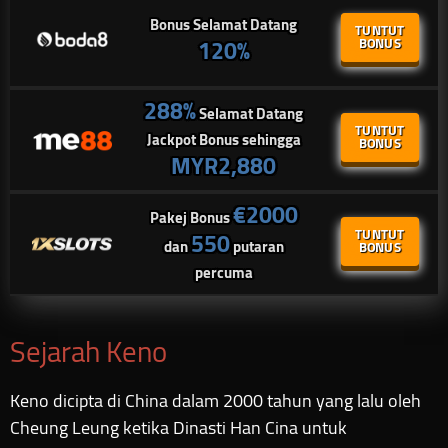
Bonus Selamat Datang
TUNTUT
120%
BONUS
288%
Selamat Datang
TUNTUT
Jackpot Bonus sehingga
BONUS
MYR2,880
€2000
Pakej Bonus
550
TUNTUT
dan
putaran
BONUS
percuma
Sejarah Keno
Keno dicipta di China dalam 2000 tahun yang lalu oleh
Cheung Leung ketika Dinasti Han Cina untuk