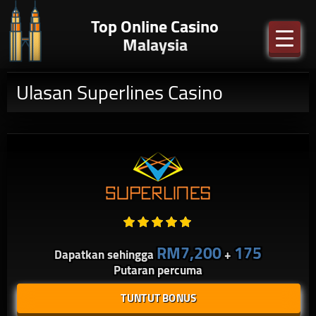
Top Online Casino
Malaysia
Ulasan Superlines Casino
RM7,200
175
Dapatkan sehingga
+
Putaran percuma
TUNTUT BONUS