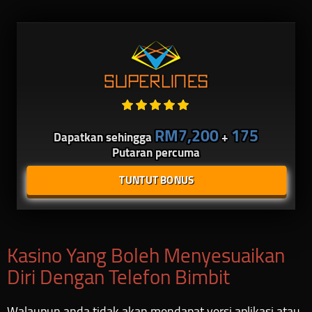
RM7,200
175
Dapatkan sehingga
+
Putaran percuma
TUNTUT BONUS
Kasino Yang Boleh Menyesuaikan
Diri Dengan Telefon Bimbit
Walaupun anda tidak akan mendapat versi aplikasi atau