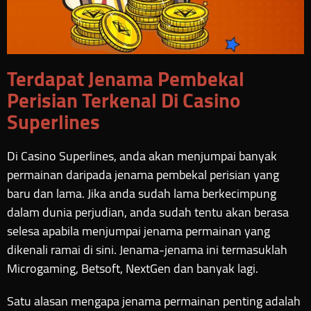
Terdapat Jenama Pembekal
Perisian Terkenal Di Casino
Superlines
Di Casino Superlines, anda akan menjumpai banyak
permainan daripada jenama pembekal perisian yang
baru dan lama. Jika anda sudah lama berkecimpung
dalam dunia perjudian, anda sudah tentu akan berasa
selesa apabila menjumpai jenama permainan yang
dikenali ramai di sini. Jenama-jenama ini termasuklah
Microgaming, Betsoft, NextGen dan banyak lagi.
Satu alasan mengapa jenama permainan penting adalah