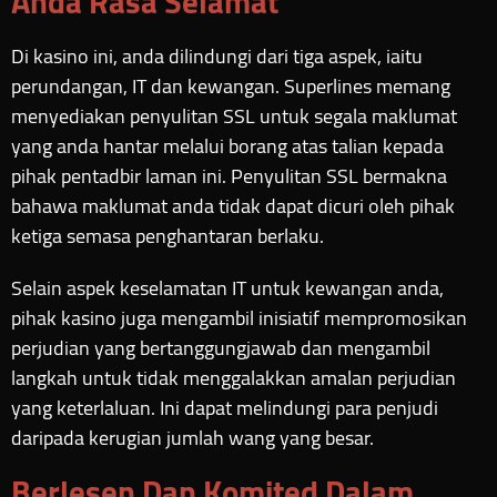
Anda Rasa Selamat
Di kasino ini, anda dilindungi dari tiga aspek, iaitu
perundangan, IT dan kewangan. Superlines memang
menyediakan penyulitan SSL untuk segala maklumat
yang anda hantar melalui borang atas talian kepada
pihak pentadbir laman ini. Penyulitan SSL bermakna
bahawa maklumat anda tidak dapat dicuri oleh pihak
ketiga semasa penghantaran berlaku.
Selain aspek keselamatan IT untuk kewangan anda,
pihak kasino juga mengambil inisiatif mempromosikan
perjudian yang bertanggungjawab dan mengambil
langkah untuk tidak menggalakkan amalan perjudian
yang keterlaluan. Ini dapat melindungi para penjudi
daripada kerugian jumlah wang yang besar.
Berlesen Dan Komited Dalam