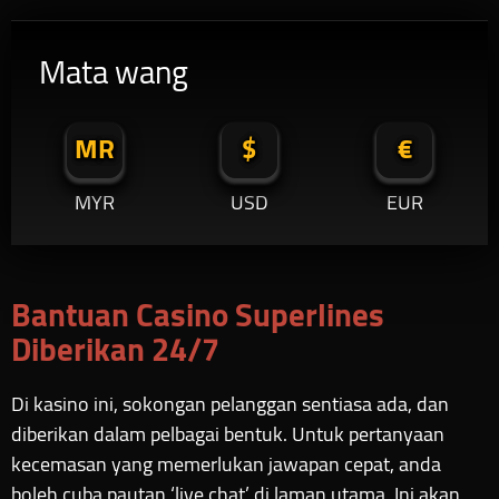
Mata wang
MR
$
€
MYR
USD
EUR
Bantuan Casino Superlines
Diberikan 24/7
Di kasino ini, sokongan pelanggan sentiasa ada, dan
diberikan dalam pelbagai bentuk. Untuk pertanyaan
kecemasan yang memerlukan jawapan cepat, anda
boleh cuba pautan ‘live chat’ di laman utama. Ini akan