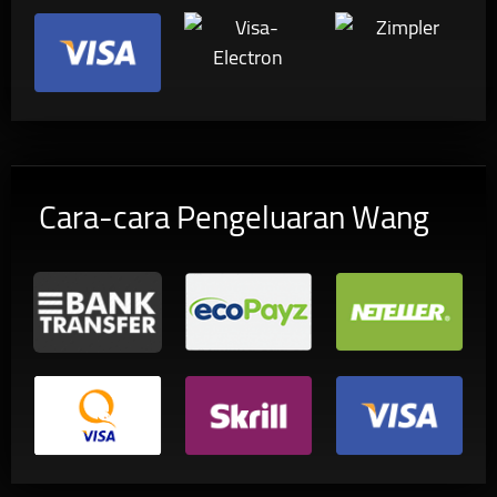
Cara-cara Pengeluaran Wang