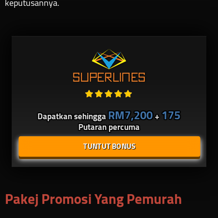
keputusannya.
RM7,200
175
Dapatkan sehingga
+
Putaran percuma
TUNTUT BONUS
Pakej Promosi Yang Pemurah