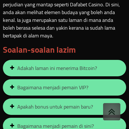
perjudian yang mantap seperti Dafabet Casino. Di sini,
anda akan melihat elemen budaya yang boleh anda
kenal. Ia juga merupakan satu laman di mana anda
boleh berasa selesa dan yakin kerana ia sudah lama
bertapak di alam maya.
Soalan-soalan lazim
Adakah laman ini menerima Bitcoin?
Bagaimana menjadi pemain VIP?
Apakah bonus untuk pemain baru?
Bagaimana menjadi pemain di sini?