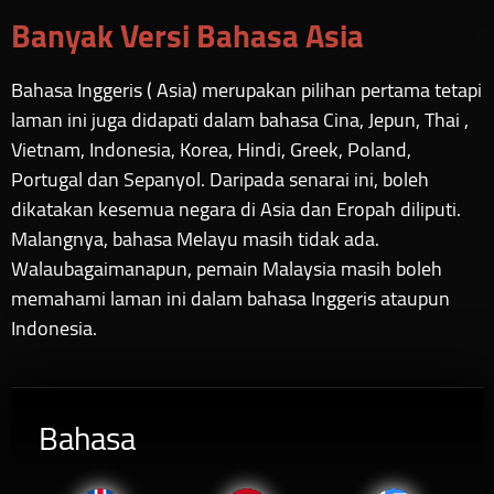
Banyak Versi Bahasa Asia
Bahasa Inggeris ( Asia) merupakan pilihan pertama tetapi
laman ini juga didapati dalam bahasa Cina, Jepun, Thai ,
Vietnam, Indonesia, Korea, Hindi, Greek, Poland,
Portugal dan Sepanyol. Daripada senarai ini, boleh
dikatakan kesemua negara di Asia dan Eropah diliputi.
Malangnya, bahasa Melayu masih tidak ada.
Walaubagaimanapun, pemain Malaysia masih boleh
memahami laman ini dalam bahasa Inggeris ataupun
Indonesia.
Bahasa