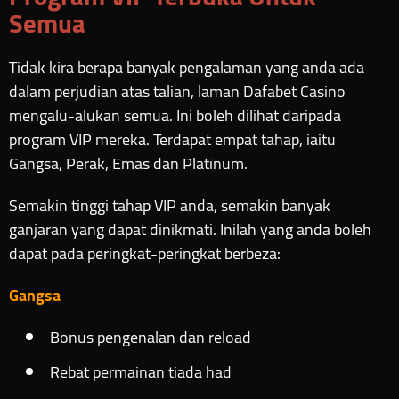
Semua
Tidak kira berapa banyak pengalaman yang anda ada
dalam perjudian atas talian, laman Dafabet Casino
mengalu-alukan semua. Ini boleh dilihat daripada
program VIP mereka. Terdapat empat tahap, iaitu
Gangsa, Perak, Emas dan Platinum.
Semakin tinggi tahap VIP anda, semakin banyak
ganjaran yang dapat dinikmati. Inilah yang anda boleh
dapat pada peringkat-peringkat berbeza:
Gangsa
Bonus pengenalan dan reload
Rebat permainan tiada had