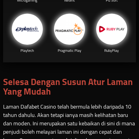
Microgaming
Netent
PG Soft
Playtech
Pragmatic Play
RubyPlay
Selesa Dengan Susun Atur Laman
Yang Mudah
Laman Dafabet Casino telah bermula lebih daripada 10
tahun dahulu. Akan tetapi ianya masih kelihatan baru
dan moden. Ini merupakan satu kebaikan di sini di mana
penjudi boleh melayari laman ini dengan cepat dan