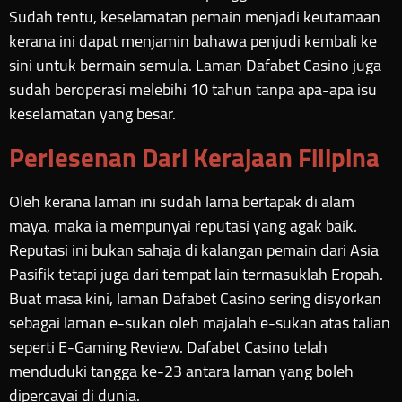
Sudah tentu, keselamatan pemain menjadi keutamaan
kerana ini dapat menjamin bahawa penjudi kembali ke
sini untuk bermain semula. Laman Dafabet Casino juga
sudah beroperasi melebihi 10 tahun tanpa apa-apa isu
keselamatan yang besar.
Perlesenan Dari Kerajaan Filipina
Oleh kerana laman ini sudah lama bertapak di alam
maya, maka ia mempunyai reputasi yang agak baik.
Reputasi ini bukan sahaja di kalangan pemain dari Asia
Pasifik tetapi juga dari tempat lain termasuklah Eropah.
Buat masa kini, laman Dafabet Casino sering disyorkan
sebagai laman e-sukan oleh majalah e-sukan atas talian
seperti E-Gaming Review. Dafabet Casino telah
menduduki tangga ke-23 antara laman yang boleh
dipercayai di dunia.