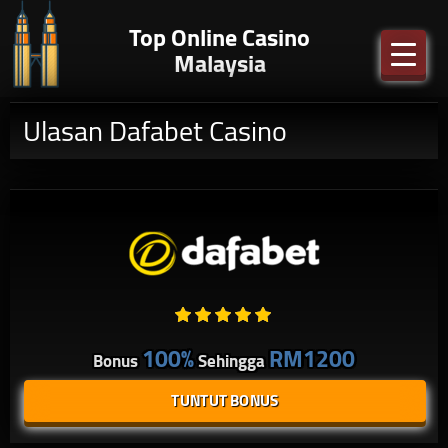
Top Online Casino
Malaysia
Ulasan Dafabet Casino
100%
RM1200
Bonus
Sehingga
TUNTUT BONUS