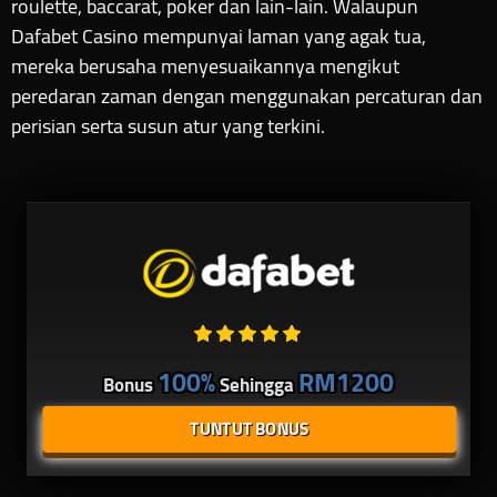
roulette, baccarat, poker dan lain-lain. Walaupun
Dafabet Casino mempunyai laman yang agak tua,
mereka berusaha menyesuaikannya mengikut
peredaran zaman dengan menggunakan percaturan dan
perisian serta susun atur yang terkini.
100%
RM1200
Bonus
Sehingga
TUNTUT BONUS