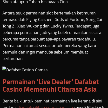
Shen ataupun Tuhan Kekayaan Cina.
Antara tajuk permainan slot bertemakan ketimuran
termasuklah Flying Caishen, Gods of Fortune, Song Cai
Tong Zi, Xiao Wukong dan Lucky Twins.
Terdapat juga
beberapa permainan judi yang boleh dimainkan secara
percuma tanpa berbuat apa-apa bayaran terdahulu.
Permainan ini amat sesuai untuk mereka yang baru
bermula dan ingin mencuba sebelum membuat
pertaruhan.
Permainan ‘Live Dealer’ Dafabet
Casino Memenuhi Citarasa Asia
Berita baik untuk peminat permainan live kerana di sini
terdapat
banyak pilihan permainan live
seperti Blackjack,