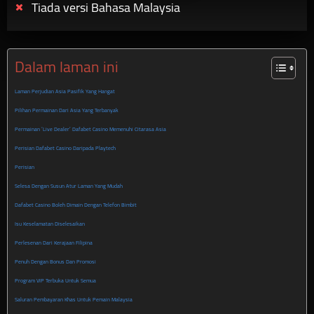
Tiada versi Bahasa Malaysia
Dalam laman ini
Laman Perjudian Asia Pasifik Yang Hangat
Pilihan Permainan Dari Asia Yang Terbanyak
Permainan ‘Live Dealer’ Dafabet Casino Memenuhi Citarasa Asia
Perisian Dafabet Casino Daripada Playtech
Perisian
Selesa Dengan Susun Atur Laman Yang Mudah
Dafabet Casino Boleh Dimain Dengan Telefon Bimbit
Isu Keselamatan Diselesaikan
Perlesenan Dari Kerajaan Filipina
Penuh Dengan Bonus Dan Promosi
Program VIP Terbuka Untuk Semua
Saluran Pembayaran Khas Untuk Pemain Malaysia