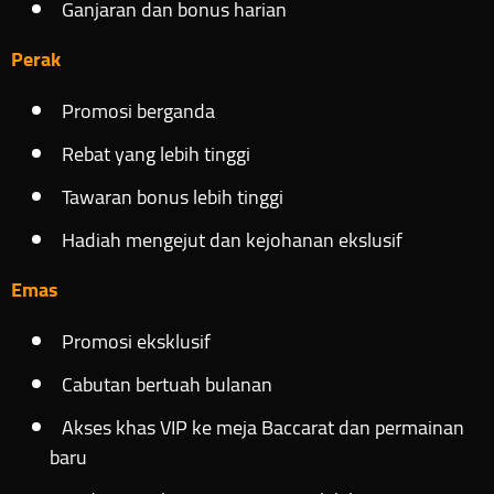
Ganjaran dan bonus harian
Perak
Promosi berganda
Rebat yang lebih tinggi
Tawaran bonus lebih tinggi
Hadiah mengejut dan kejohanan ekslusif
Emas
Promosi eksklusif
Cabutan bertuah bulanan
Akses khas VIP ke meja Baccarat dan permainan
baru