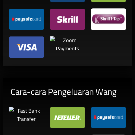
Cara-cara Pengeluaran Wang