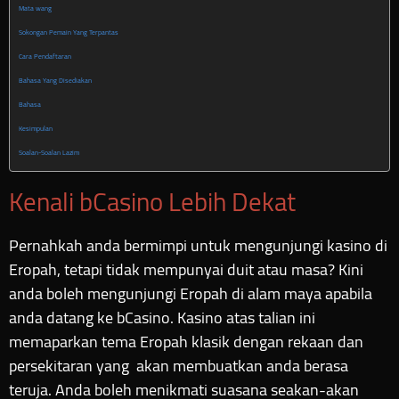
Mata wang
Sokongan Pemain Yang Terpantas
Cara Pendaftaran
Bahasa Yang Disediakan
Bahasa
Kesimpulan
Soalan-Soalan Lazim
Kenali bCasino Lebih Dekat
Pernahkah anda bermimpi untuk mengunjungi kasino di
Eropah, tetapi tidak mempunyai duit atau masa? Kini
anda boleh mengunjungi Eropah di alam maya apabila
anda datang ke bCasino. Kasino atas talian ini
memaparkan tema Eropah klasik dengan rekaan dan
persekitaran yang akan membuatkan anda berasa
teruja. Anda boleh menikmati suasana seakan-akan