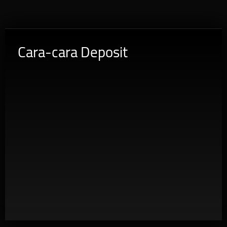
Cara-cara Deposit