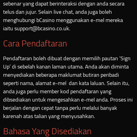
sebenar yang dapat berinteraksi dengan anda secara
telus dan jujur. Selain live chat, anda juga boleh
menghubungi bCasino menggunakan e-mel mereka
iaitu support@bcasino.co.uk.
Cara Pendaftaran
Pendaftaran boleh dibuat dengan memilih pautan ‘Sign
Up’ di sebelah kanan laman utama. Anda akan diminta
menyediakan beberapa maklumat butiran peribadi
seperti nama, alamat e-mel dan kata laluan. Selain itu,
anda juga perlu member kod pendaftaran yang
dibsediakan untuk mengesahkan e-mel anda. Proses ini
berjalan dengan cepat tanpa perlu melalui banyak
karenah atas talian yang menyusahkan.
Bahasa Yang Disediakan