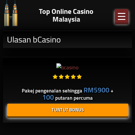
Top Online Casino
Malaysia
Ulasan bCasino
RM5900
Pakej pengenalan sehingga
+
100
putaran percuma
TUNTUT BONUS