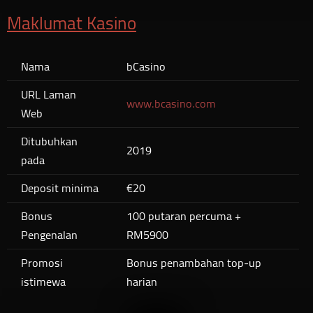
Maklumat Kasino
Nama
bCasino
URL Laman
www.bcasino.com
Web
Ditubuhkan
2019
pada
Deposit minima
€20
Bonus
100 putaran percuma +
Pengenalan
RM5900
Promosi
Bonus penambahan top-up
istimewa
harian