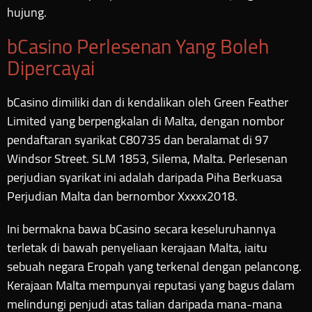
hujung.
bCasino Perlesenan Yang Boleh
Dipercayai
bCasino dimiliki dan di kendalikan oleh Green Feather
Limited yang berpengkalan di Malta, dengan nombor
pendaftaran syarikat C80735 dan beralamat di 97
Windsor Street. SLM 1853, Silema, Malta. Perlesenan
perjudian syarikat ini adalah daripada Piha Berkuasa
Perjudian Malta dan bernombor Xxxxx2018.
Ini bermakna bawa bCasino secara keseluruhannya
terletak di bawah penyeliaan kerajaan Malta, iaitu
sebuah negara Eropah yang terkenal dengan pelancong.
Kerajaan Malta mempunyai reputasi yang bagus dalam
melindungi penjudi atas talian daripada mana-mana