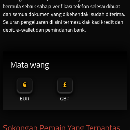
bermula sebaik sahaja verifikasi telefon selesai dibuat
dan semua dokumen yang dikehendaki sudah diterima.
Saluran pengeluaran di sini termasuklak kad kredit dan
debit, e-wallet dan pemindahan bank.
Mata wang
€
£
EUR
GBP
Sokongan Pemain Yang Terpantas