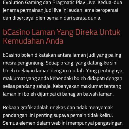
Evolution Gaming dan Pragmatic Play Live. Kedua-dua
jenama permainan judi live ini sudah lama beroperasi
dan dipercayai oleh pemain dari serata dunia.
bCasino Laman Yang Direka Untuk
Kemudahan Anda
bCasino boleh dikatakan antara laman judi yang paling
mesra pengunjung. Setiap orang yang datang ke sini
boleh melayari laman dengan mudah. Yang pentingnya,
maklumat yang anda kehendaki boleh didapati dengan
seilas pandang sahaja. Kebanyakan maklumat tentang
laman ini boleh dijumpai di bahagian bawah laman.
Rekaan grafik adalah ringkas dan tidak menyemak
pandangan. Ini penting supaya pemain tidak keliru.
Semua elemen dalam web ini mempunyai pengasingan