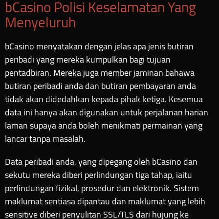
bCasino Polisi Keselamatan Yang
Menyeluruh
bCasino menyatakan dengan jelas apa jenis butiran
peribadi yang mereka kumpulkan bagi tujuan
pentadbiran. Mereka juga member jaminan bahawa
butiran peribadi anda dan butiran pembayaran anda
tidak akan didedahkan kepada pihak ketiga. Kesemua
data ini hanya akan digunakan untuk perjalanan harian
laman supaya anda boleh menikmati permainan yang
lancar tanpa masalah.
Data peribadi anda, yang dipegang oleh bCasino dan
sekutu mereka diberi perlindungan tiga tahap, iaitu
perlindungan fizikal, prosedur dan elektronik. Sistem
maklumat sentiasa dipantau dan maklumat yang lebih
sensitive diberi penyulitan SSL/TLS dari hujung ke