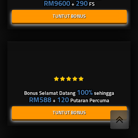
RM9600
290
+
FS
TUNTUT BONUS
100%
Bonus Selamat Datang
sehingga
RM588
120
+
Putaran Percuma
TUNTUT BONUS