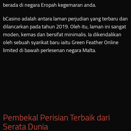
berada di negara Eropah kegemaran anda.
bCasino adalah antara laman perjudian yang terbaru dan
dilancarkan pada tahun 2019. Oleh itu, laman ini sangat
moden, kemas dan bersifat minimalis. Ia dikendalikan
oleh sebuah syarikat baru iaitu Green Feather Online
limited di bawah perlesenan negara Malta.
Pembekal Perisian Terbaik dari
Serata Dunia