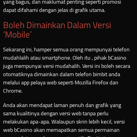
yang bagus, dan maklumat penting seperti promosi
dapat difahami dengan jelas di grafik utama.
Boleh Dimainkan Dalam Versi
‘Mobile’
Sekarang ini, hamper semua orang mempunyai telefon
mudahlalih atau smartphone. Oleh itu , pihak bCasino
juga mempunyai versi mudahalih. Versi ini boleh secara
otomatiknya dimainkan dalam telefon bimbit anda
melalui app pelaya web seperti Mozilla Firefox dan
Chrome.
Anda akan mendapat laman penuh dan grafik yang
sama kualitinya dengan versi web tanpa perlu
melakukan apa-apa. Walaupun skrin lebih kecil, versi
web bCasino akan memapatkan semua permainan