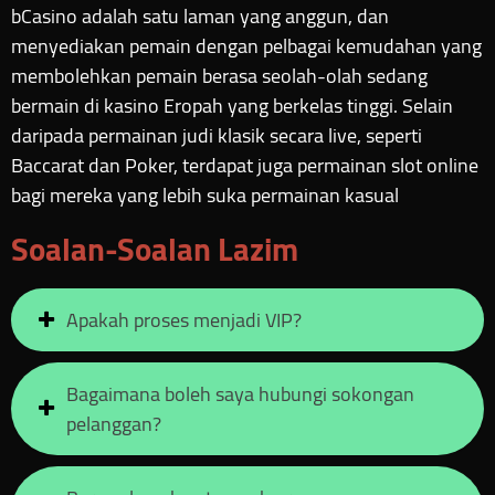
bCasino adalah satu laman yang anggun, dan
menyediakan pemain dengan pelbagai kemudahan yang
membolehkan pemain berasa seolah-olah sedang
bermain di kasino Eropah yang berkelas tinggi. Selain
daripada permainan judi klasik secara live, seperti
Baccarat dan Poker, terdapat juga permainan slot online
bagi mereka yang lebih suka permainan kasual
Soalan-Soalan Lazim
Apakah proses menjadi VIP?
Bagaimana boleh saya hubungi sokongan
pelanggan?