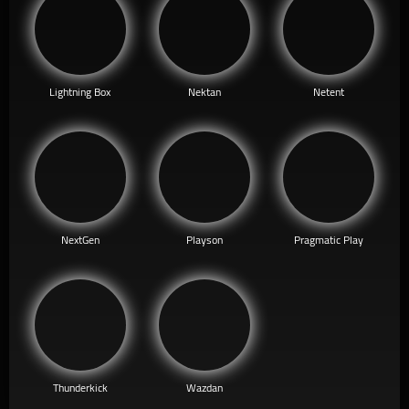
Lightning Box
Nektan
Netent
NextGen
Playson
Pragmatic Play
Thunderkick
Wazdan