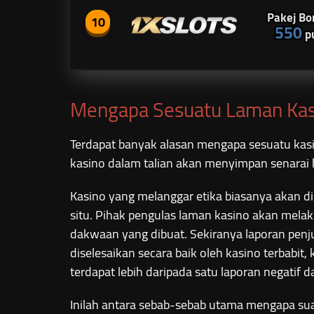
Pakej B
10
550
pu
Mengapa Sesuatu Laman Kasi
Terdapat banyak alasan mengapa sesuatu kasin
kasino dalam talian akan menyimpan senarai 
Kasino yang melanggar etika biasanya akan d
situ. Pihak pengulas laman kasino akan mela
dakwaan yang dibuat. Sekiranya laporan penjud
diselesaikan secara baik oleh kasino terbabit, 
terdapat lebih daripada satu laporan negatif 
Inilah antara sebab-sebab utama mengapa sua