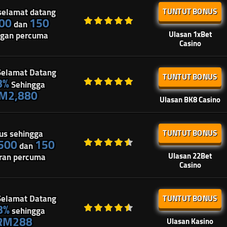
selamat datang
TUNTUT BONUS
00
150
dan
Ulasan 1xBet
ngan percuma
Casino
Selamat Datang
TUNTUT BONUS
8%
Sehingga
M2,880
Ulasan BK8 Casino
us sehingga
TUNTUT BONUS
500
150
dan
Ulasan 22Bet
ran percuma
Casino
Selamat Datang
TUNTUT BONUS
8%
sehingga
RM288
Ulasan Kasino