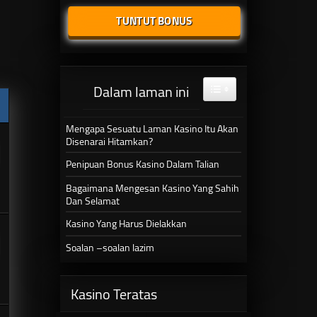
TUNTUT BONUS
Toggle Table of Content
Dalam laman ini
Mengapa Sesuatu Laman Kasino Itu Akan
Disenarai Hitamkan?
Penipuan Bonus Kasino Dalam Talian
Bagaimana Mengesan Kasino Yang Sahih
Dan Selamat
Kasino Yang Harus Dielakkan
Soalan –soalan lazim
Kasino Teratas