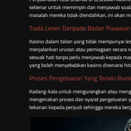
sebenar untuk memimpin dan menjawab soalan 
masalah mereka tidak diendahkan, ini akan me
Tiada Lesen Daripada Badan Piawaian
Kasino dalam talian yang tidak mempunyai le
menjalankan urusan atau perniagaan secara s
sesuak hati tanpa perlu menjawab kepada man
yang boleh menyebabkan kasino disenarai hi
Proses Pengeluaran Yang Terlalu Rumi
Kadang-kala untuk mengurangkan atau mengh
mengenakan proses dan syarat pengeluaran ya
tekanan kepada penjudi sehingga mereka berp