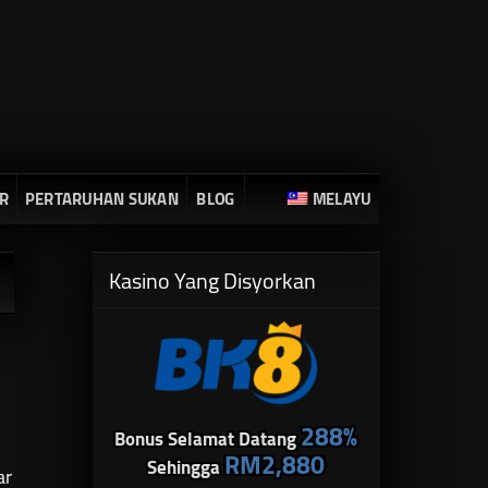
R
PERTARUHAN SUKAN
BLOG
MELAYU
Kasino Yang Disyorkan
288%
Bonus Selamat Datang
RM2,880
Sehingga
ar