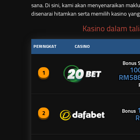
sana. Di sini, kami akan menyenaraikan mak
disenarai hitamkan serta memilih kasino yang
Kasino dalam tal
PERINGKAT
CASINO
Bonus 
10
1
RM58
Bonus
2
R