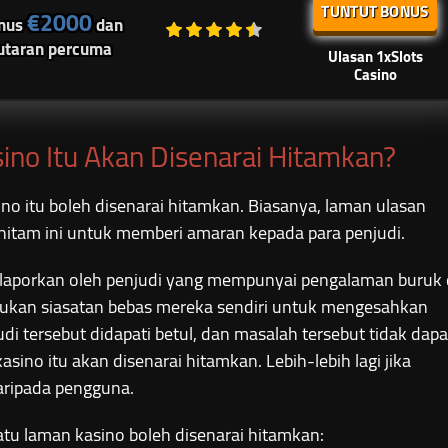
TUNTUT BONUS
€2000
onus
dan
taran percuma
Ulasan 1xSlots
Casino
no Itu Akan Disenarai Hitamkan?
o itu boleh disenarai hitamkan. Biasanya, laman ulasan
hitam ini untuk memberi amaran kepada para penjudi.
ilaporkan oleh penjudi yang mempunyai pengalaman buruk 
kukan siasatan bebas mereka sendiri untuk mengesahkan
i tersebut didapati betul, dan masalah tersebut tidak dapa
kasino itu akan disenarai hitamkan. Lebih-lebih lagi jika
daripada pengguna.
tu laman kasino boleh disenarai hitamkan: