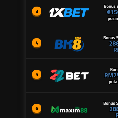
Bonus 
€15
3
pusi
Bonus 
28
4
R
Bon
RM7
5
puta
Bonus 
28
6