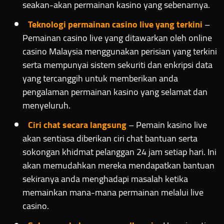
seakan-akan permainan kasino yang sebenarnya.
Teknologi permainan casino live yang terkini
–
Pemainan casino live yang ditawarkan oleh online
casino Malaysia menggunakan perisian yang terkini
serta mempunyai sistem sekuriti dan enkripsi data
yang tercanggih untuk memberikan anda
pengalaman permainan kasino yang selamat dan
menyeluruh.
Ciri chat secara langsung
– Pemain kasino live
akan sentiasa diberikan ciri chat bantuan serta
sokongan khidmat pelanggan 24 jam setiap hari. Ini
akan memudahkan mereka mendapatkan bantuan
sekiranya anda menghadapi masalah ketika
memainkan mana-mana permainan melalui live
casino.