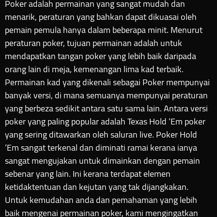
Poker adalah permainan yang sangat mudah dan
menarik, peraturan yang bahkan dapat dikuasai oleh
pemain pemula hanya dalam beberapa minit. Menurut
peraturan poker, tujuan permainan adalah untuk
mendapatkan tangan poker yang lebih baik daripada
orang lain di meja, kemenangan lima kad terbaik.
Permainan kad yang dikenali sebagai Poker mempunyai
banyak versi, di mana semuanya mempunyai peraturan
yang berbeza sedikit antara satu sama lain. Antara versi
poker yang paling popular adalah Texas Hold ‘Em poker
yang sering ditawarkan oleh saluran live. Poker Hold
‘Em sangat terkenal dan diminati ramai kerana ianya
sangat mengujakan untuk dimainkan dengan pemain
sebenar yang lain. Ini kerana terdapat elemen
ketidaktentuan dan kejutan yang tak dijangkakan.
Untuk kemudahan anda dan pemahaman yang lebih
baik mengenai permainan poker, kami mengingatkan