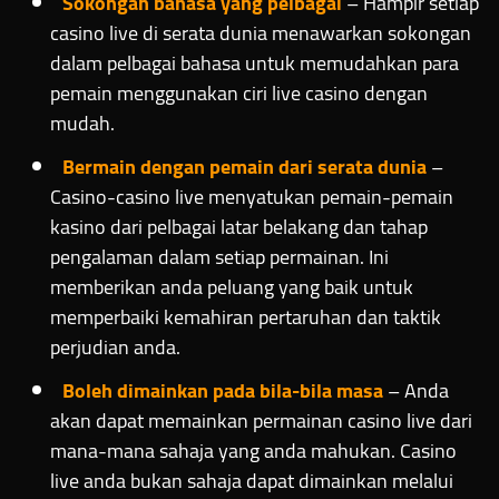
Sokongan bahasa yang pelbagai
– Hampir setiap
casino live di serata dunia menawarkan sokongan
dalam pelbagai bahasa untuk memudahkan para
pemain menggunakan ciri live casino dengan
mudah.
Bermain dengan pemain dari serata dunia
–
Casino-casino live menyatukan pemain-pemain
kasino dari pelbagai latar belakang dan tahap
pengalaman dalam setiap permainan. Ini
memberikan anda peluang yang baik untuk
memperbaiki kemahiran pertaruhan dan taktik
perjudian anda.
Boleh dimainkan pada bila-bila masa
– Anda
akan dapat memainkan permainan casino live dari
mana-mana sahaja yang anda mahukan. Casino
live anda bukan sahaja dapat dimainkan melalui