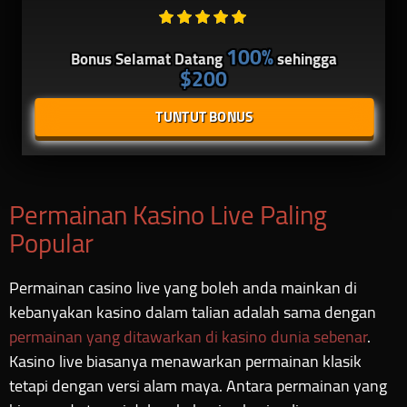
100%
Bonus Selamat Datang
sehingga
$200
TUNTUT BONUS
Permainan Kasino Live Paling
Popular
Permainan casino live yang boleh anda mainkan di
kebanyakan kasino dalam talian adalah sama dengan
permainan yang ditawarkan di kasino dunia sebenar
.
Kasino live biasanya menawarkan permainan klasik
tetapi dengan versi alam maya. Antara permainan yang