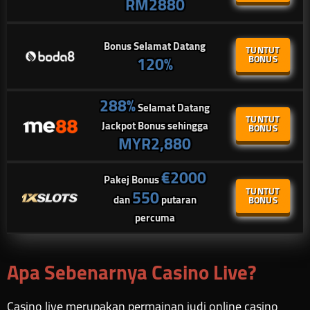
RM2880
Bonus Selamat Datang
TUNTUT
120%
BONUS
288%
Selamat Datang
TUNTUT
Jackpot Bonus sehingga
BONUS
MYR2,880
€2000
Pakej Bonus
550
TUNTUT
dan
putaran
BONUS
percuma
Apa Sebenarnya Casino Live?
Casino live merupakan permainan judi online casino