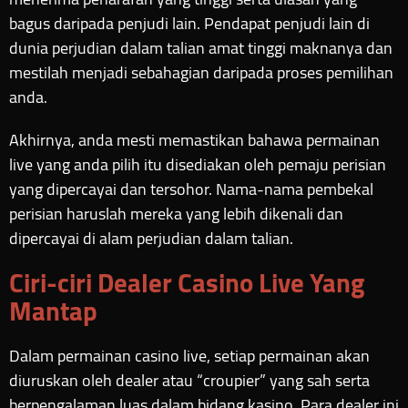
bagus
daripada penjudi lain. Pendapat penjudi lain di
dunia perjudian dalam talian amat tinggi maknanya dan
mestilah menjadi sebahagian daripada proses pemilihan
anda.
Akhirnya, anda mesti memastikan bahawa permainan
live yang anda pilih itu disediakan oleh pemaju perisian
yang dipercayai dan tersohor. Nama-nama pembekal
perisian haruslah mereka yang lebih dikenali dan
dipercayai di alam perjudian dalam talian.
Ciri-ciri Dealer Casino Live Yang
Mantap
Dalam permainan casino live, setiap permainan akan
diuruskan oleh dealer atau “croupier” yang sah serta
berpengalaman luas dalam bidang kasino. Para dealer ini