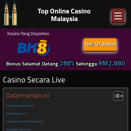
Top Online Casino
Malaysia
Kasino Yang Disyorkan
TUNTUT BONUS
288%
RM2,880
Bonus Selamat Datang
Sehingga
Casino Secara Live
Dalam laman ini
Apa Sebenarnya Casino Live?
Kebaikan Casino Live
Permainan Kasino Live Paling Popular
Keselamatan Casino Live