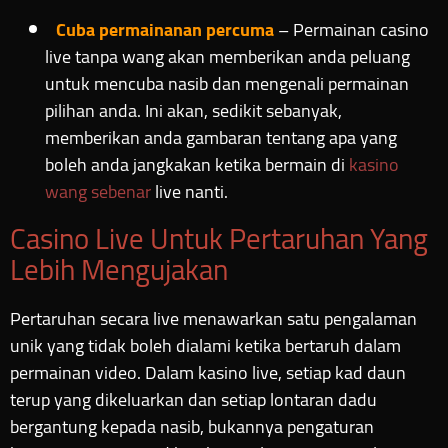
Cuba permainanan percuma
– Permainan casino
live tanpa wang akan memberikan anda peluang
untuk mencuba nasib dan mengenali permainan
pilihan anda. Ini akan, sedikit sebanyak,
memberikan anda gambaran tentang apa yang
boleh anda jangkakan ketika bermain di
kasino
wang sebenar
live nanti.
Casino Live Untuk Pertaruhan Yang
Lebih Mengujakan
Pertaruhan secara live menawarkan satu pengalaman
unik yang tidak boleh dialami ketika bertaruh dalam
permainan video. Dalam kasino live, setiap kad daun
terup yang dikeluarkan dan setiap lontaran dadu
bergantung kepada nasib, bukannya pengaturan