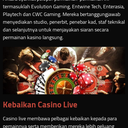
termasuklah Evolution Gaming, Entwine Tech, Enterasia,
Playtech dan CWC Gaming. Mereka bertanggungjawab
menyediakan studio, penerbit, penebar kad, staf teknikal
dan selanjutnya untuk menjayakan siaran secara
permainan kasino langsung.
Kebaikan Casino Live
Casino live membawa pelbagai kebaikan kepada para
pemainnya serta memberikan mereka lebih peluang