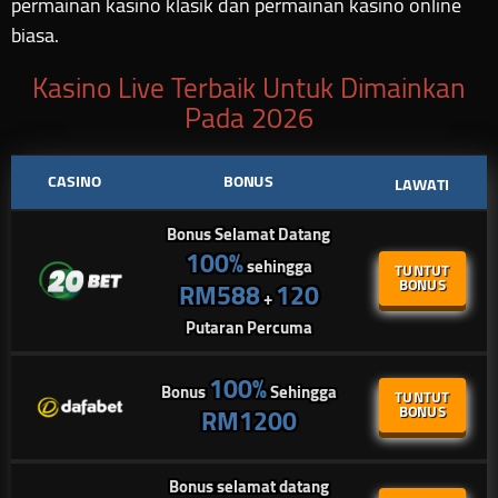
permainan kasino klasik dan permainan kasino online
biasa.
Kasino Live Terbaik Untuk Dimainkan
Pada 2026
CASINO
BONUS
LAWATI
Bonus Selamat Datang
100%
sehingga
TUNTUT
RM588
120
BONUS
+
Putaran Percuma
100%
Bonus
Sehingga
TUNTUT
RM1200
BONUS
Bonus selamat datang