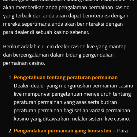
akan memberikan anda pengalaman permainan kasino
yang terbaik dan anda akan dapat berinteraksi dengan
mereka sepertimana anda akan berinteraksi dengan
para dealer di sebuah kasino sebenar.
Berikut adalah ciri-ciri dealer casino live yang mantap
dan berpengalaman dalam bidang pengendalian
permainan casino.
Pengetahuan tentang peraturan permainan
–
Dealer-dealer yang menguruskan permainan casino
live mempunyai pengetahuan menyeluruh tentang
peraturan permainan yang asas serta butiran
peraturan permainan bagi setiap variasi permainan
kasino yang ditawarkan melalui sistem live casino.
Pengendalian permainan yang konsisten
– Para