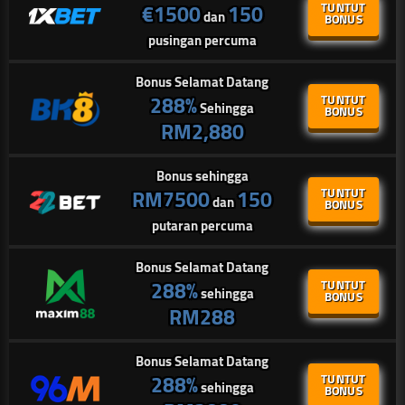
€1500
150
TUNTUT
dan
BONUS
pusingan percuma
Bonus Selamat Datang
288%
TUNTUT
Sehingga
BONUS
RM2,880
Bonus sehingga
RM7500
150
TUNTUT
dan
BONUS
putaran percuma
Bonus Selamat Datang
288%
TUNTUT
sehingga
BONUS
RM288
Bonus Selamat Datang
288%
TUNTUT
sehingga
BONUS