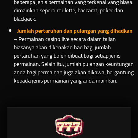
beberapa jenis permainan yang terkenal yang biasa
dimainkan seperti roulette, baccarat, poker dan
blackjack.
Jumlah pertaruhan dan pulangan yang dihadkan
– Permainan casino live secara dalam talian
biasanya akan dikenakan had bagi jumlah
pertaruhan yang boleh dibuat bagi setiap jenis
permainan. Selain itu, jumlah pulangan keuntungan
anda bagi permainan juga akan dikawal bergantung
kepada jenis permainan yang anda mainkan.