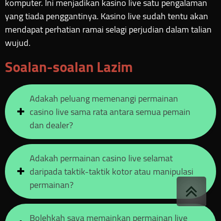
komputer. Ini menjadikan kasino live satu pengalaman
yang tiada penggantinya. Kasino live sudah tentu akan
mendapat perhatian ramai selagi perjudian dalam talian
wujud.
Soalan-soalan Lazim
Adakah peluang memenangi permainan
casino live sama rata antara semua pemain
dan dealer?
Adakah permainan casino live selamat
daripada taktik-taktik kotor atau manipulasi
permainan?
Bolehkah saya memainkan permainan live