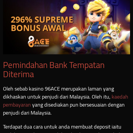
Pemindahan Bank Tempatan
Diterima
Oleh sebab kasino 96ACE merupakan laman yang
dikhaskan untuk penjudi dari Malaysia. Oleh itu,
kaedah
pembayaran
yang disediakan pun bersesuaian dengan
penjudi dari Malaysia.
Terdapat dua cara untuk anda membuat deposit iaitu