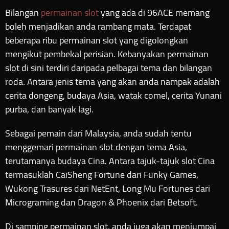
Bilangan
permainan slot
yang ada di 96ACE memang
boleh menjadikan anda rambang mata. Terdapat
beberapa ribu permainan slot yang digolongkan
mengikut pembekal perisian. Kebanyakan permainan
slot di sini terdiri daripada pelbagai tema dan bilangan
roda. Antara jenis tema yang akan anda nampak adalah
cerita dongeng, budaya Asia, watak comel, cerita Yunani
purba, dan banyak lagi.
Sebagai pemain dari Malaysia, anda sudah tentu
menggemari permainan slot dengan tema Asia,
terutamanya budaya Cina. Antara tajuk-tajuk slot Cina
termasuklah CaiSheng Fortune dari Funky Games,
Wukong Trasures dari NetEnt, Long Mu Fortunes dari
Micrograming dan Dragon & Phoenix dari Betsoft.
Di samping permainan slot, anda juga akan menjumpai