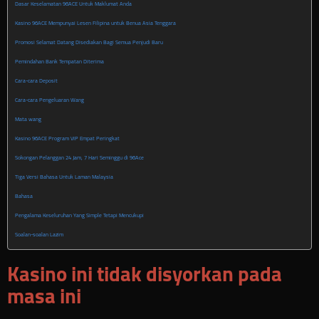
Dasar Keselamatan 96ACE Untuk Maklumat Anda
Kasino 96ACE Mempunyai Lesen Filipina untuk Benua Asia Tenggara
Promosi Selamat Datang Disediakan Bagi Semua Penjudi Baru
Pemindahan Bank Tempatan Diterima
Cara-cara Deposit
Cara-cara Pengeluaran Wang
Mata wang
Kasino 96ACE Program VIP Empat Peringkat
Sokongan Pelanggan 24 Jam, 7 Hari Seminggu di 96Ace
Tiga Versi Bahasa Untuk Laman Malaysia
Bahasa
Pengalama Keseluruhan Yang Simple Tetapi Mencukupi
Soalan-soalan Lazim
Kasino ini tidak disyorkan pada
masa ini