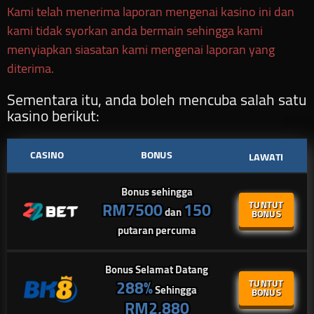
Kami telah menerima laporan mengenai kasino ini dan
kami tidak syorkan anda bermain sehingga kami
menyiapkan siasatan kami mengenai laporan yang
diterima.
Sementara itu, anda boleh mencuba salah satu
kasino berikut:
CASINO
BONUS
LAWATI
Bonus sehingga
RM7500
150
TUNTUT
dan
BONUS
putaran percuma
Bonus Selamat Datang
288%
TUNTUT
Sehingga
BONUS
RM2,880