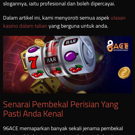
slogannya, iaitu profesional dan boleh dipercayai.
Dalam artikel ini, kami menyoroti semua aspek
ulasan
kasino dalam talian
yang berguna untuk anda.
Senarai Pembekal Perisian Yang
Pasti Anda Kenal
96ACE memaparkan banyak sekali jenama pembekal