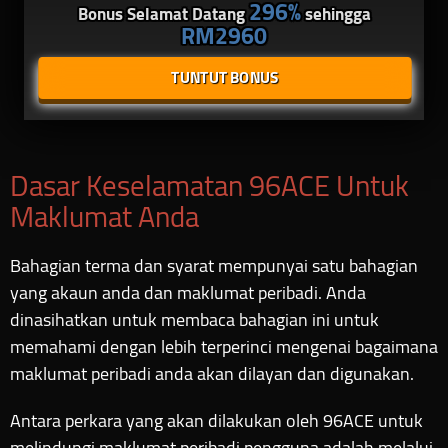
296%
Bonus Selamat Datang
sehingga
RM2960
TUNTUT BONUS
Dasar Keselamatan 96ACE Untuk
Maklumat Anda
Bahagian terma dan syarat mempunyai satu bahagian
yang akaun anda dan maklumat peribadi. Anda
dinasihatkan untuk membaca bahagian ini untuk
memahami dengan lebih terperinci mengenai bagaimana
maklumat peribadi anda akan dilayan dan digunakan.
Antara perkara yang akan dilakukan oleh 96ACE untuk
melindungi maklumat peribadi pengguna adalah melalui