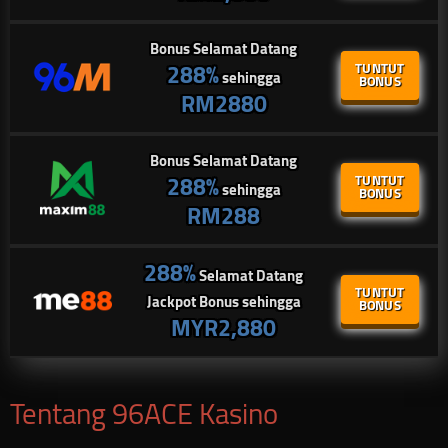
Bonus Selamat Datang
288%
TUNTUT
sehingga
BONUS
RM2880
Bonus Selamat Datang
288%
TUNTUT
sehingga
BONUS
RM288
288%
Selamat Datang
TUNTUT
Jackpot Bonus sehingga
BONUS
MYR2,880
Tentang 96ACE Kasino