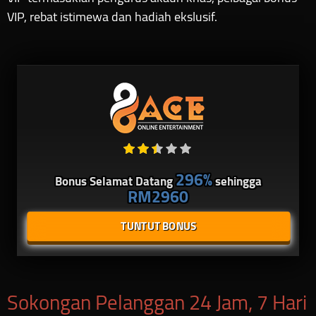
VIP, rebat istimewa dan hadiah ekslusif.
296%
Bonus Selamat Datang
sehingga
RM2960
TUNTUT BONUS
Sokongan Pelanggan 24 Jam, 7 Hari