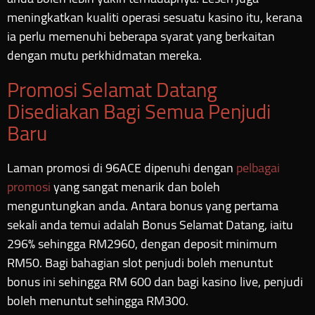
meningkatkan kualiti operasi sesuatu kasino itu, kerana
ia perlu memenuhi beberapa syarat yang berkaitan
dengan mutu perkhidmatan mereka.
Promosi Selamat Datang
Disediakan Bagi Semua Penjudi
Baru
Laman promosi di 96ACE dipenuhi dengan
pelbagai
promosi
yang sangat menarik dan boleh
menguntungkan anda. Antara bonus yang pertama
sekali anda temui adalah Bonus Selamat Datang, iaitu
296% sehingga RM2960, dengan deposit minimum
RM50. Bagi bahagian slot penjudi boleh menuntut
bonus ini sehingga RM 600 dan bagi kasino live, penjudi
boleh menuntut sehingga RM300.