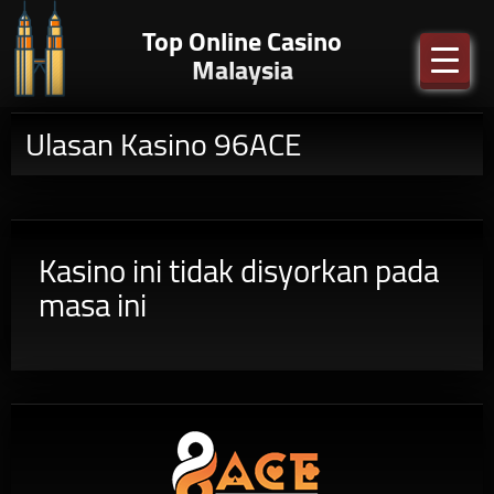
Top Online Casino
Malaysia
Ulasan Kasino 96ACE
Kasino ini tidak disyorkan pada
masa ini