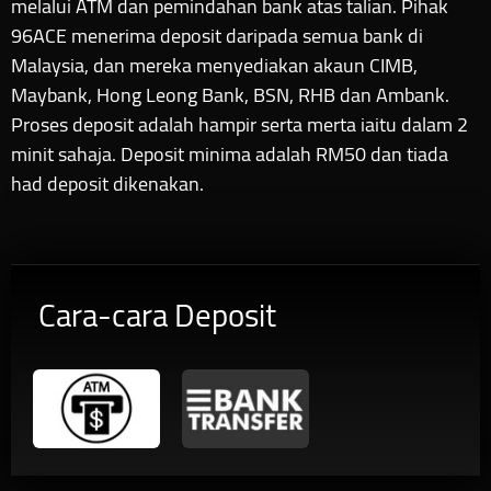
melalui ATM dan pemindahan bank atas talian. Pihak
96ACE menerima deposit daripada semua bank di
Malaysia, dan mereka menyediakan akaun CIMB,
Maybank, Hong Leong Bank, BSN, RHB dan Ambank.
Proses deposit adalah hampir serta merta iaitu dalam 2
minit sahaja. Deposit minima adalah RM50 dan tiada
had deposit dikenakan.
Cara-cara Deposit