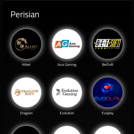
Perisian
Allbet
Asia Gaming
BetSoft
Dragoon
Evolution
Evoplay