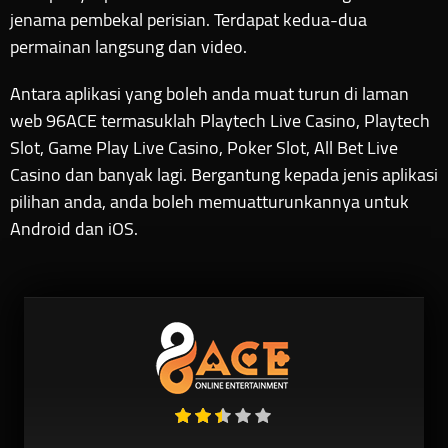
jenama pembekal perisian. Terdapat kedua-dua
permainan langsung dan video.
Antara aplikasi yang boleh anda muat turun di laman
web 96ACE termasuklah Playtech Live Casino, Playtech
Slot, Game Play Live Casino, Poker Slot, All Bet Live
Casino dan banyak lagi. Bergantung kepada jenis aplikasi
pilihan anda, anda boleh memuatturunkannya untuk
Android dan iOS.