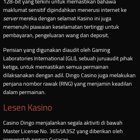
128-bit yang terkini untuk memastikan bahawa
maklumat sensitif dipindahkan menerusi internet ke
server
mereka dengan selamat Kasino ini juga
memenuhi piawaian keselamatan tertinggi untuk
pembayaran, pengeluaran wang dan deposit.
Perisian yang digunakan diaudit oleh Gaming
Laboratories International (GLI), sebuah juruaudit pihak
ketiga, untuk memastikan semua permainan
dilaksanakan dengan adil. Dingo Casino juga melakukan
penjana nombor rawak (RNG) yang menjamin keadilan
dalam permainan.
Lesen Kasino
Casino Dingo menjalankan segala aktiviti di bawah
Master License No. 365/JA35Z yang diberikan oleh
pemerintah negara Curacao.