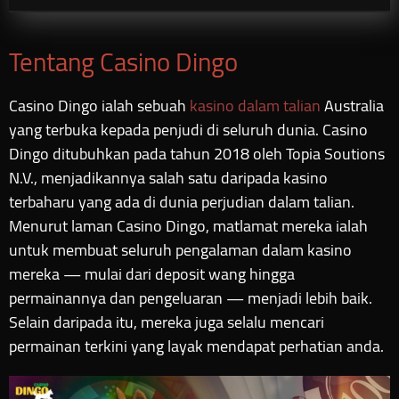
Tentang Casino Dingo
Casino Dingo ialah sebuah
kasino dalam talian
Australia
yang terbuka kepada penjudi di seluruh dunia. Casino
Dingo ditubuhkan pada tahun 2018 oleh Topia Soutions
N.V., menjadikannya salah satu daripada kasino
terbaharu yang ada di dunia perjudian dalam talian.
Menurut laman Casino Dingo, matlamat mereka ialah
untuk membuat seluruh pengalaman dalam kasino
mereka — mulai dari deposit wang hingga
permainannya dan pengeluaran — menjadi lebih baik.
Selain daripada itu, mereka juga selalu mencari
permainan terkini yang layak mendapat perhatian anda.