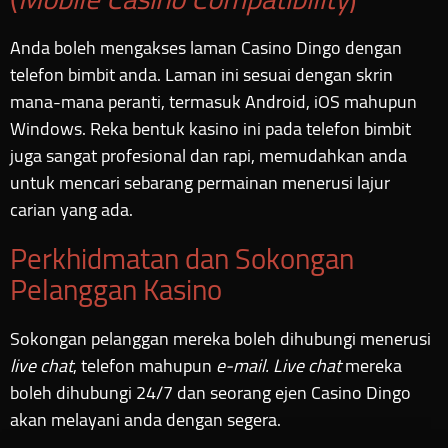
Anda boleh mengakses laman Casino Dingo dengan
telefon bimbit anda. Laman ini sesuai dengan skrin
mana-mana peranti, termasuk Android, iOS mahupun
Windows. Reka bentuk kasino ini pada telefon bimbit
juga sangat profesional dan rapi, memudahkan anda
untuk mencari sebarang permainan menerusi lajur
carian yang ada.
Perkhidmatan dan Sokongan
Pelanggan Kasino
Sokongan pelanggan mereka boleh dihubungi menerusi
live chat
, telefon mahupun
e-mail.
Live chat
mereka
boleh dihubungi 24/7 dan seorang ejen Casino Dingo
akan melayani anda dengan segera.