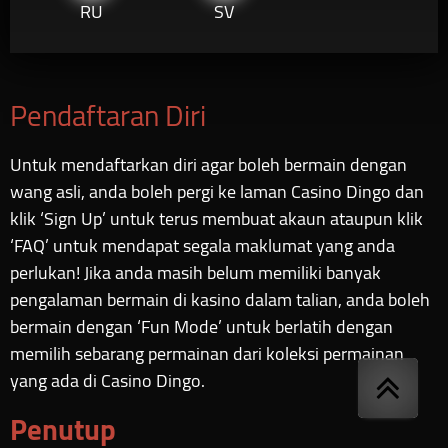
RU
SV
Pendaftaran Diri
Untuk mendaftarkan diri agar boleh bermain dengan
wang asli, anda boleh pergi ke laman Casino Dingo dan
klik ‘Sign Up’ untuk terus membuat akaun ataupun klik
‘FAQ’ untuk mendapat segala maklumat yang anda
perlukan! Jika anda masih belum memiliki banyak
pengalaman bermain di kasino dalam talian, anda boleh
bermain dengan ‘Fun Mode’ untuk berlatih dengan
memilih sebarang permainan dari koleksi permainan
yang ada di Casino Dingo.
Penutup