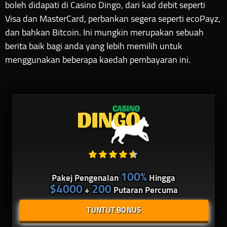
boleh didapati di Casino Dingo, dari kad debit seperti
Visa dan MasterCard, perbankan segera seperti ecoPayz,
dan bahkan Bitcoin. Ini mungkin merupakan sebuah
berita baik bagi anda yang lebih memilih untuk
menggunakan beberapa kaedah pembayaran ini.
100%
Pakej Pengenalan
Hingga
$4000
200
+
Putaran Percuma
TUNTUT BONUS