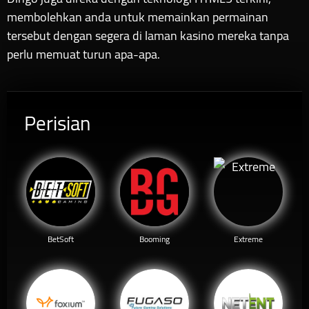
membolehkan anda untuk memainkan permainan
tersebut dengan segera di laman kasino mereka tanpa
perlu memuat turun apa-apa.
Perisian
BetSoft
Booming
Extreme