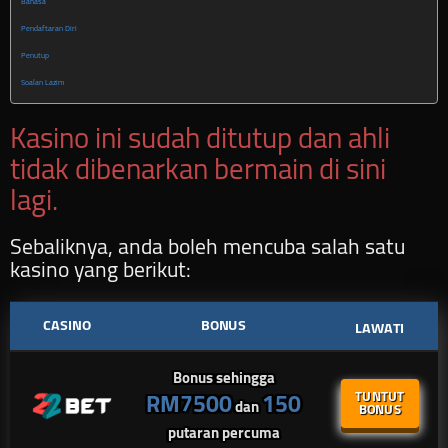
Bahasa
Pendaftaran Diri
Penutup
Soalan Lazim
Kasino ini sudah ditutup dan ahli
tidak dibenarkan bermain di sini
lagi.
Sebaliknya, anda boleh mencuba salah satu
kasino yang berikut:
CASINO
BONUS
LAWATI
Bonus sehingga
RM7500
150
TUNTUT
dan
BONUS
putaran percuma