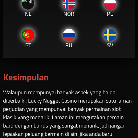
NL
NOR
PL
PT
RU
SV
Kesimpulan
Walaupun mempunyai banyak aspek yang boleh
diperbaiki, Lucky Nugget Casino merupakan satu laman
perjudian yang mempunyai banyak permainan slot
klasik yang menarik. Laman ini mengutakan pemain
baru dengan bonus yang sangat menarik, jadi jangan
lepaskan peluang bermain di sini jika anda baru