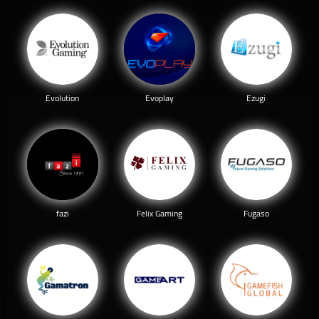
Evolution
Evoplay
Ezugi
fazi
Felix Gaming
Fugaso