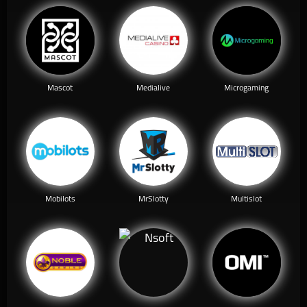
Mascot
Medialive
Microgaming
Mobilots
MrSlotty
Multislot