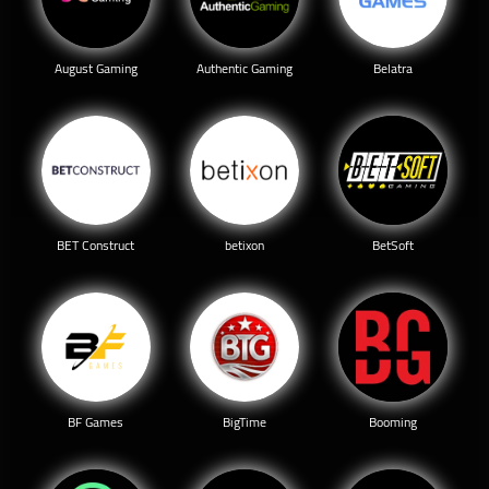
August Gaming
Authentic Gaming
Belatra
BET Construct
betixon
BetSoft
BF Games
BigTime
Booming