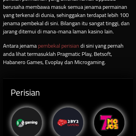
berusaha membawa masuk semua jenama permainan
yang terkenal di dunia, sehinggakan terdapat lebih 100
jenama pembekal di sini. Bilangan itu sangat tinggi, dan
jarang ditemui di mana-mana laman kasino lain.
Antara jenama
pembekal perisian
di sini yang pernah
anda lihat termasuklah Pragmatic Play, Betsoft,
Habanero Games, Evoplay dan Microgaming.
Perisian