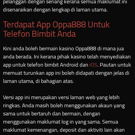
pelanggan dengan senang kerana semua maklumat ini
disenaraikan dengan lengkap di laman utama.
Terdapat App Oppa888 Untuk
Telefon Bimbit Anda
Kini anda boleh bermain kasino Oppa888 di mana jua
anda berada. Ini kerana pihak kasino telah menyediakan
app untuk telefon bimbit Android dan
iOS
. Pautan untuk
memuat turunkan app ini boleh didapati dengan jelas di
laman utama, di bahagian atas.
Versi app ini merupakan versi laman web yang lebih
ringkas. Anda masih boleh menggunakan akaun yang
sama untuk bertaruh dan bermain, dengan
menggunakan maklumat log in yang sama. Semua
maklumat kemenangan, deposit dan aktiviti lain akan