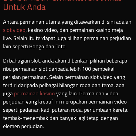
Untuk Anda
Antara permainan utama yang ditawarkan di sini adalah
slot video
, kasino video, dan permainan kasino meja
live. Selain itu terdapat juga pilihan permainan perjudian
lain seperti Bongo dan Toto.
Di bahagian slot, anda akan diberikan pilihan beberapa
ribu permainan slot daripada lebih 100 pembekal
perisian permainan. Selain permainan slot video yang
terdiri daripada pelbagai bilangan roda dan tema, ada
juga
permainan kasino
yang lain. Permainan video
perjudian yang kreatif ini merupakan permainan video
seperti padanan kad, putaran roda, perlumbaan kereta,
tembak-menembak dan banyak lagi tetapi dengan
elemen perjudian.