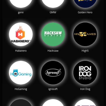
genii
GMW
Golden Hero
Habanero
Hacksaw
High5
HoGaming
igrosoft
Iron Dog