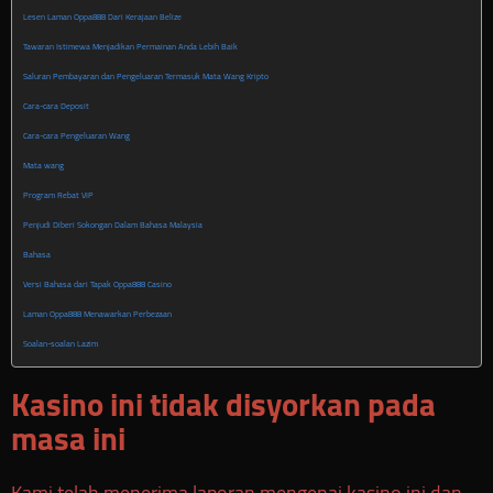
Lesen Laman Oppa888 Dari Kerajaan Belize
Tawaran Istimewa Menjadikan Permainan Anda Lebih Baik
Saluran Pembayaran dan Pengeluaran Termasuk Mata Wang Kripto
Cara-cara Deposit
Cara-cara Pengeluaran Wang
Mata wang
Program Rebat VIP
Penjudi Diberi Sokongan Dalam Bahasa Malaysia
Bahasa
Versi Bahasa dari Tapak Oppa888 Casino
Laman Oppa888 Menawarkan Perbezaan
Soalan-soalan Lazim
Kasino ini tidak disyorkan pada
masa ini
Kami telah menerima laporan mengenai kasino ini dan