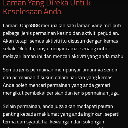
Laman Yang Direka Untuk
Keselesaan Anda
Laman Oppa888 merupakan satu laman yang meliputi
pelbagai jenis permainan kasino dan aktiviti perjudian.
Akan tetapi, semua aktiviti itu disusun dengan kemas
sekali. Oleh itu, ianya menjadi amat senang untuk
melayari laman ini dan mencari aktiviti yang anda mahu.
Semua jenis permainan mempunyai lamannya sendiri,
dan permainan disusun dalam barisan yang kemas.
Anda boleh mencari permainan yang anda gemari
mengikut pembekal perisian dan jenis permainan juga.
Selain permainan, anda juga akan medapati pautan
penting kepada maklumat yang anda inginkan, seperti
terma dan syarat, hal kewangan dan sokongan