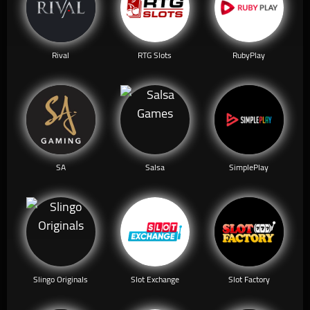
Rival
RTG Slots
RubyPlay
SA
Salsa
SimplePlay
Slingo Originals
Slot Exchange
Slot Factory