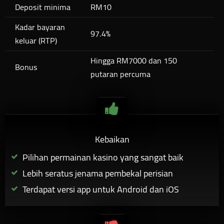
Deposit minima
RM10
Kadar bayaran
97.4%
keluar (RTP)
Hingga RM7000 dan 150
Bonus
putaran percuma
Kebaikan
Pilihan permainan kasino yang sangat baik
Lebih seratus jenama pembekal perisian
Terdapat versi app untuk Android dan iOS