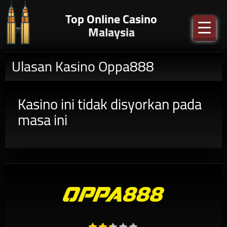
Top Online Casino
Malaysia
Ulasan Kasino Oppa888
Kasino ini tidak disyorkan pada
masa ini