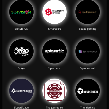
SlotVISION
SmartSoft
Spade gaming
Spigo
Spinmatic
Spinomenal
SuperSpade
The games co
Thunderkick