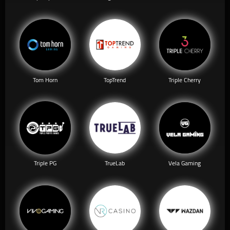
Tom Horn
TopTrend
Triple Cherry
Triple PG
TrueLab
Vela Gaming