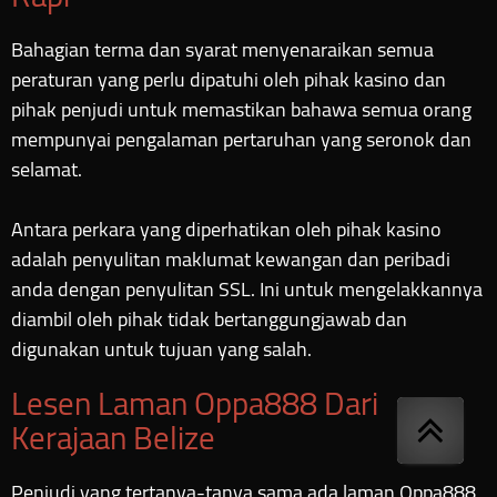
Bahagian terma dan syarat menyenaraikan semua
peraturan yang perlu dipatuhi oleh pihak kasino dan
pihak penjudi untuk memastikan bahawa semua orang
mempunyai pengalaman pertaruhan yang seronok dan
selamat.
Antara perkara yang diperhatikan oleh pihak kasino
adalah penyulitan maklumat kewangan dan peribadi
anda dengan penyulitan SSL. Ini untuk mengelakkannya
diambil oleh pihak tidak bertanggungjawab dan
digunakan untuk tujuan yang salah.
Lesen Laman Oppa888 Dari
Kerajaan Belize
Penjudi yang tertanya-tanya sama ada laman Oppa888