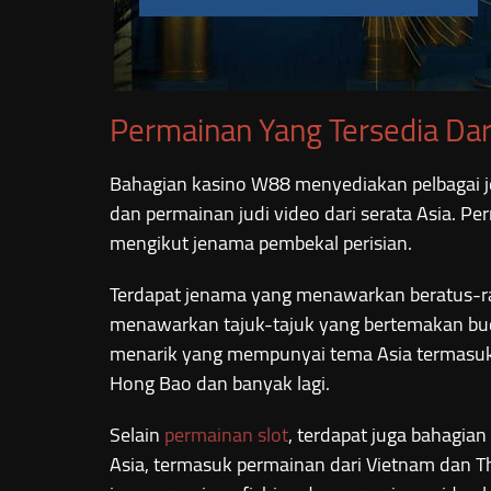
Permainan Yang Tersedia Dar
Bahagian kasino W88 menyediakan pelbagai j
dan permainan judi video dari serata Asia. P
mengikut jenama pembekal perisian.
Terdapat jenama yang menawarkan beratus-ra
menawarkan tajuk-tajuk yang bertemakan buda
menarik yang mempunyai tema Asia termasuk s
Hong Bao dan banyak lagi.
Selain
permainan slot
, terdapat juga bahagia
Asia, termasuk permainan dari Vietnam dan Tha