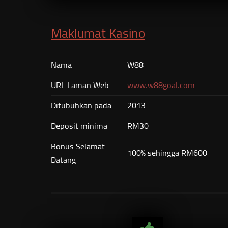
Maklumat Kasino
Nama
W88
URL Laman Web
www.w88goal.com
Ditubuhkan pada
2013
Deposit minima
RM30
Bonus Selamat
100% sehingga RM600
Datang