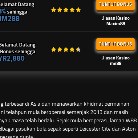
Selamat Datang
TUNTUT BONUS
8%
sehingga
RM288
Ulasan Kasino
Maxim88
TUNTUT BONUS
Selamat Datang
 Bonus sehingga
YR2,880
Ulasan Kasino
me88
g terbesar di Asia dan menawarkan khidmat permainan
ni telahpun mula beroperasi semenjak 2013 dan masih
yak masa telah berlalu. Sejak mula beroperasi, laman W88
lbagai pasukan bola sepak seperti Leicester City dan Aston
 persada dunia.