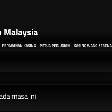
o Malaysia
PERMAINAN KASINO
PETUA PERJUDIAN
KASINO WANG SEBENA
pada masa ini