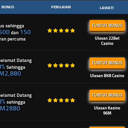
BONUS
PENILAIAN
LAWATI
us sehingga
TUNTUT BONUS
500
150
dan
Ulasan 22Bet
ran percuma
Casino
Selamat Datang
TUNTUT BONUS
8%
Sehingga
M2,880
Ulasan BK8 Casino
Selamat Datang
TUNTUT BONUS
8%
sehingga
M2880
Ulasan Kasino
96M