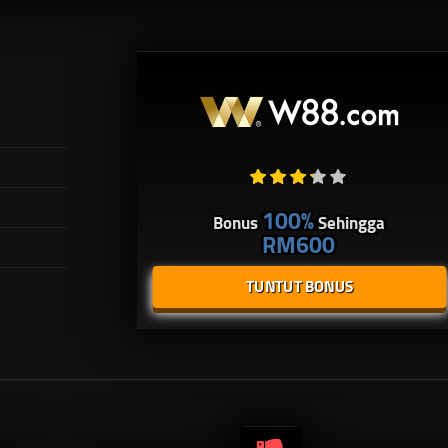
100%
Bonus
Sehingga
RM600
TUNTUT BONUS