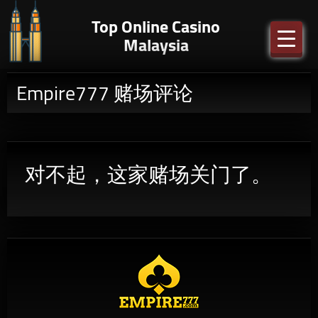
Top Online Casino
Malaysia
Empire777 赌场评论
对不起，这家赌场关门了。