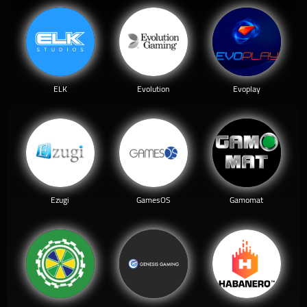
ELK
Evolution
Evoplay
Ezugi
GamesOS
Gamomat