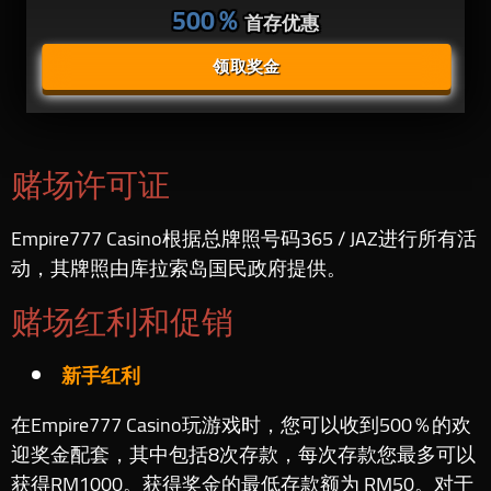
500％
首存优惠
领取奖金
赌场许可证
Empire777 Casino根据总牌照号码365 / JAZ进行所有活
动，其牌照由库拉索岛国民政府提供。
赌场红利和促销
新手红利
在Empire777 Casino玩游戏时，您可以收到500％的欢
迎奖金配套，其中包括8次存款，每次存款您最多可以
获得RM1000。获得奖金的最低存款额为 RM50。对于