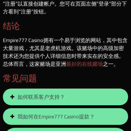
“注册”以直接创建帐户。您可在页面左侧“登录”部分下
方看到“注册”按钮。
结论
Empire777 Casino拥有一个易于浏览的网站，其中包含
大量游戏，尤其是老虎机游戏。该赌场中的高级加密
技术还为您提供个人详细信息时带来实在的安全感。
总体而言，这家赌场是亚洲
最好的在线赌场
之一。
常见问题
如何联系客户支持？
我如何在Empire777 Casino提款？