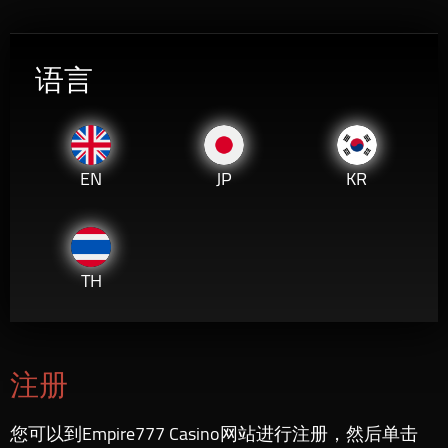
语言
EN
JP
KR
TH
注册
您可以到Empire777 Casino网站进行注册，然后单击