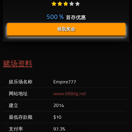
500％
首存优惠
领取奖金
赌场资料
娱乐场名称
Empire777
网站地址
www.668dg.net
建立
2014
最低存款额
$10
支付率
97.3%