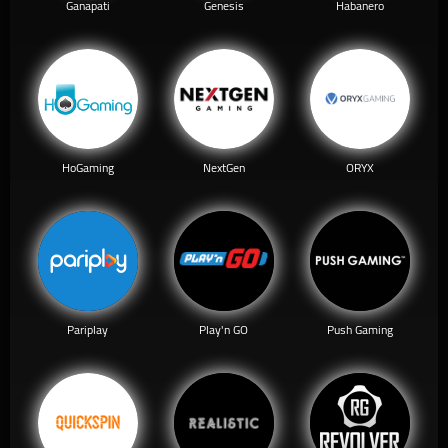
Ganapati
Genesis
Habanero
HoGaming
NextGen
ORYX
Pariplay
Play'n GO
Push Gaming