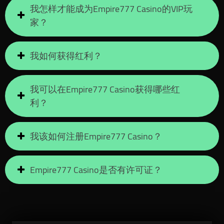
我怎样才能成为Empire777 Casino的VIP玩
家？
我如何获得红利？
我可以在Empire777 Casino获得哪些红
利？
我该如何注册Empire777 Casino？
Empire777 Casino是否有许可证？